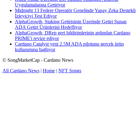
Uygulamalarına Getiriyor
Midnight 13 Federe Operatör Genelinde Yapay Zeka Destekli
İzleyiciyi Test Ediyor
AlphaGrowth, Staking Getirisinin Üzerinde Getiri Sunan
ADA Getiri Ürünlerini Hedefliyor
AlphaGrowth, DRep geri bildirimlerinin ardından Cardano
PRIME'i revize ediyor
Cardano Catalyst yeni 2.5M ADA pilotunu gerçek ürün
kullanımına bağlıyor
© SongMarketCap - Cardano News
All Cardano News
|
Home
|
NFT Songs