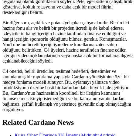
uygulama olarak gördüklerini söyledi. Pete, eğer sistem çalışabilirlik
gösterirse, koltuk rotasyonu ve daha açık bir model fikrini
desteklediğini belirtti.
Bir diğer soru, açıklık ve potansiyel çıkar çatışmalarıdır. Bir üretici
hazine fonu alır ve belirli bir projeden ücretli iş de kabul ederse,
izleyicilerin hangi içeriğin hazine tarafından finanse edildiğini ve
hangi içeriğin sponsorlu olduğunu bilmesi gerekir. Konuşmacılar,
YouTube’un ücretli içeriği işaretleme kurallarına zaten sahip
olduğunu belirtirken, C4 üyeleri, hazine tarafından finanse edilen
içeriğin video açıklamalarında veya başka açık bir format aracılığıyla
açıklanabileceğini söyledi.
C4 önerisi, belirli üreticiler, teslimat hedefleri, denetimler ve
tanımlanmış bir raporlama yapısıyla Cardano yönetişimine özel bir
medya fonlama modeli sunuyor. Bu, oylamayı yalnızca video
prodüksiyonu üzerine basit bir karardan daha büyük hale getiriyor.
Bu, Cardano'nun hazinesinin koordineli bir iletişim katmanını
finanse etmek isteyip istemediğini ve bu katmanın yaratıcılardan
bağımsız, şeffaf, kullanışlı ve yeterince güvenilir olup olmayacağını
sorguluyor.
Related Cardano News
Kuira Cihaz Üzerinde ZK İspatını Midnight Android