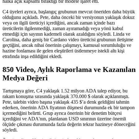
halka açık kapsamı bıraktığı bir modele işaret etti.
C4 üyeleri ayrıca, başlangıç grubunun mevcut öneriden daha büyük
olduğunu açıkladı. Pete, daha önceki bir versiyonun yaklaşık dokuz
veya on ilgili üreticiyi içerdiğini, ancak zaman içinde bazı
üreticilerin ilgilenmediği, zaman ayıramadığı veya yönü kabul
etmediği için sayının kademeli olarak azaldığını söyledi. Linda ve
Carolina, daha geniş bir Cardano video üreticisi grubunun iletişime
geçtiğini, ancak nihai önerinin çalışmayı, kamusal sorumluluğu ve
hazine fonlaması ile gelen eleştirileri üstlenmeye istekli altı kişi
etrafında inşa edildiğini ekledi.
850 Video, Aylık Raporlama ve Kazanılan
Medya Değeri
Tartışmaya göre, C4 yaklaşık 1.52 milyon ADA talep ediyor, bu
rakam konuşma sırasında yaklaşık 370.000 $ olarak açıklanmıştı.
Pete, talebin video başına yaklaşık 435 $’a denk geldiğini tahmin
ederken, önerinin ADA fiyatının düşmesi durumunda ek bir tampon
içermediğini belirtti. Grup ayrıca önerinin bir denetim bütçesi
içerdiğini ve ADA'nın, planlanan USD sınırının üzerine önemli
ölçüde çıkması durumunda fazla değerin tekrar hazineye döneceğini
söyledi.