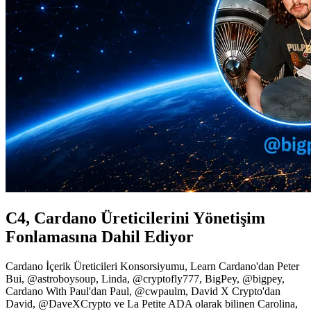
C4, Cardano Üreticilerini Yönetişim
Fonlamasına Dahil Ediyor
Cardano İçerik Üreticileri Konsorsiyumu, Learn Cardano'dan Peter
Bui, @astroboysoup, Linda, @cryptofly777, BigPey, @bigpey,
Cardano With Paul'dan Paul, @cwpaulm, David X Crypto'dan
David, @DaveXCrypto ve La Petite ADA olarak bilinen Carolina,