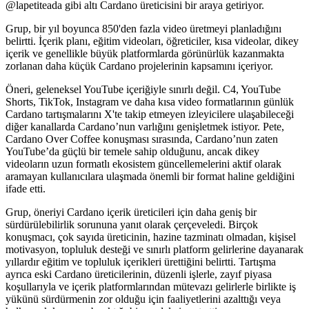
@lapetiteada gibi altı Cardano üreticisini bir araya getiriyor.
Grup, bir yıl boyunca 850'den fazla video üretmeyi planladığını
belirtti. İçerik planı, eğitim videoları, öğreticiler, kısa videolar, dikey
içerik ve genellikle büyük platformlarda görünürlük kazanmakta
zorlanan daha küçük Cardano projelerinin kapsamını içeriyor.
Öneri, geleneksel YouTube içeriğiyle sınırlı değil. C4, YouTube
Shorts, TikTok, Instagram ve daha kısa video formatlarının günlük
Cardano tartışmalarını X'te takip etmeyen izleyicilere ulaşabileceği
diğer kanallarda Cardano’nun varlığını genişletmek istiyor. Pete,
Cardano Over Coffee konuşması sırasında, Cardano’nun zaten
YouTube’da güçlü bir temele sahip olduğunu, ancak dikey
videoların uzun formatlı ekosistem güncellemelerini aktif olarak
aramayan kullanıcılara ulaşmada önemli bir format haline geldiğini
ifade etti.
Grup, öneriyi Cardano içerik üreticileri için daha geniş bir
sürdürülebilirlik sorununa yanıt olarak çerçeveledi. Birçok
konuşmacı, çok sayıda üreticinin, hazine tazminatı olmadan, kişisel
motivasyon, topluluk desteği ve sınırlı platform gelirlerine dayanarak
yıllardır eğitim ve topluluk içerikleri ürettiğini belirtti. Tartışma
ayrıca eski Cardano üreticilerinin, düzenli işlerle, zayıf piyasa
koşullarıyla ve içerik platformlarından mütevazı gelirlerle birlikte iş
yükünü sürdürmenin zor olduğu için faaliyetlerini azalttığı veya