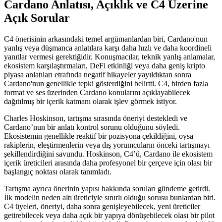
Cardano Anlatısı, Açıklık ve C4 Üzerine
Açık Sorular
C4 önerisinin arkasındaki temel argümanlardan biri, Cardano'nun
yanlış veya düşmanca anlatılara karşı daha hızlı ve daha koordineli
yanıtlar vermesi gerektiğidir. Konuşmacılar, teknik yanlış anlamalar,
ekosistem karşılaştırmaları, DeFi etkinliği veya daha geniş kripto
piyasa anlatıları etrafında negatif hikayeler yayıldıktan sonra
Cardano'nun genellikle tepki gösterdiğini belirtti. C4, birden fazla
format ve ses üzerinden Cardano konularını açıklayabilecek
dağıtılmış bir içerik katmanı olarak işlev görmek istiyor.
Charles Hoskinson, tartışma sırasında öneriyi destekledi ve
Cardano’nun bir anlatı kontrol sorunu olduğunu söyledi.
Ekosistemin genellikle reaktif bir pozisyona çekildiğini, oysa
rakiplerin, eleştirmenlerin veya dış yorumcuların önceki tartışmayı
şekillendirdiğini savundu. Hoskinson, C4’ü, Cardano ile ekosistem
içerik üreticileri arasında daha profesyonel bir çerçeve için olası bir
başlangıç noktası olarak tanımladı.
Tartışma ayrıca önerinin yapısı hakkında soruları gündeme getirdi.
İlk modelin neden altı üreticiyle sınırlı olduğu sorusu bunlardan biri.
C4 üyeleri, öneriyi, daha sonra genişleyebilecek, yeni üreticiler
getirebilecek veya daha açık bir yapıya dönüşebilecek olası bir pilot