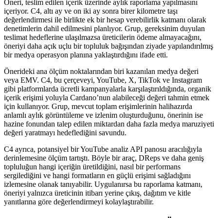
Öneri, teslim edilen içerik üzerinde aylık raporlama yapılmasını
içeriyor. C4, altı ay ve on iki ay sonra birer kilometre taşı
değerlendirmesi ile birlikte ek bir hesap verebilirlik katmanı olarak
denetimlerin dahil edilmesini planlıyor. Grup, gereksinim duyulan
teslimat hedeflerine ulaşılmazsa üreticilerin ödeme almayacağını,
öneriyi daha açık uçlu bir topluluk bağışından ziyade yapılandırılmış
bir medya operasyon planına yaklaştırdığını ifade etti.
Önerideki ana ölçüm noktalarından biri kazanılan medya değeri
veya EMV. C4, bu çerçeveyi, YouTube, X, TikTok ve Instagram
gibi platformlarda ücretli kampanyalarla karşılaştırıldığında, organik
içerik erişimi yoluyla Cardano’nun alabileceği değeri tahmin etmek
için kullanıyor. Grup, mevcut toplam erişimlerinin halihazırda
anlamlı aylık görüntüleme ve izlenim oluşturduğunu, önerinin ise
hazine fonundan talep edilen miktardan daha fazla medya maruziyeti
değeri yaratmayı hedeflediğini savundu.
C4 ayrıca, potansiyel bir YouTube analiz API panosu aracılığıyla
derinlemesine ölçüm tartıştı. Böyle bir araç, DReps ve daha geniş
topluluğun hangi içeriğin üretildiğini, nasıl bir performans
sergilediğini ve hangi formatların en güçlü erişimi sağladığını
izlemesine olanak tanıyabilir. Uygulanırsa bu raporlama katmanı,
öneriyi yalnızca üreticinin itibarı yerine çıkış, dağıtım ve kitle
yanıtlarına göre değerlendirmeyi kolaylaştırabilir.