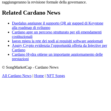
raggiungeranno la revisione formale della governance.
Related Cardano News
Daedalus aggiunge il supporto QR air gapped di Keystone
alla roadmap di sviluppo
Cardano apre un percorso strutturato per gli emendamenti
costituzionali
Iagon migra la rete dei nodi ai requisiti software aggiornati
Angry Crypto evidenzia l’opportunità offerta da Injective per
Cardano
Cardano Hydra ottiene un importante aggiornamento delle
prestazioni
© SongMarketCap - Cardano News
All Cardano News
|
Home
|
NFT Songs