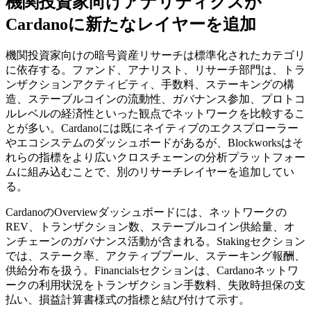
機関投資家向けアナリティクスが
Cardanoに新たなレイヤーを追加
機関投資家向けの暗号資産リサーチは標準化されたカテゴリ
に依存する。ファンド、アナリスト、リサーチ部門は、トラ
ンザクションアクティビティ、手数料、ステーキングの構
造、ステーブルコインの流動性、ガバナンス参加、プロトコ
ルレベルの経済性といった観点でネットワークを比較するこ
とが多い。Cardanoには既にネイティブのエクスプローラー
やエコシステムのダッシュボードがあるが、Blockworksはそ
れらの指標をより広いクロスチェーンの分析プラットフォー
ムに組み込むことで、別のリサーチレイヤーを追加してい
る。
CardanoのOverviewダッシュボードには、ネットワークの
REV、トランザクション数、ステーブルコイン供給量、オ
ンチェーンのガバナンス活動が含まれる。Stakingセクション
では、ステーク率、アクティブプール、ステーキング報酬、
供給分布を扱う。Financialsセクションは、Cardanoネットワ
ークの利用状況をトランザクション手数料、失敗時担保の支
払い、損益計算書様式の指標と結び付けて示す。