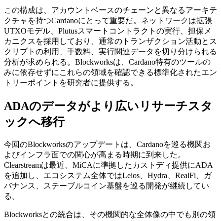
この構成は、アカウントベースのチェーンと異なるアーキテ
クチャを持つCardanoにとって重要だ。ネットワークは拡張
UTXOモデル、Plutusスマートコントラクトの実行、担保メ
カニクスを採用しており、通常のトランザクション活動とス
クリプトの利用、手数料、実行関連データを切り分けられる
分析が求められる。Blockworksは、Cardano特有のツールの
みに依存せずにこれらの領域を確認できる標準化されたエン
トリーポイントを研究者に提供する。
ADAのデータがより広いリサーチスタ
ックへ移行
今回のBlockworksのアップデートは、Cardanoを巡る機関お
よびインフラ面での関心が高まる時期に到来した。
Clearstreamは最近、MiCAに準拠したカストディ提供にADA
を追加し、エコシステム全体ではLeios、Hydra、RealFi、ガ
バナンス、ステーブルコイン基盤を巡る開発が継続してい
る。
Blockworksとの統合は、その機関的な全体像の中でも別の領