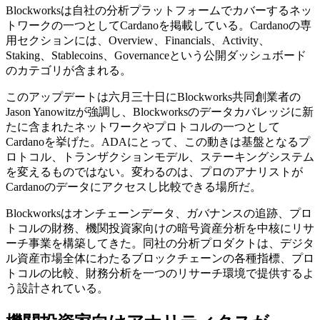
Blockworksは自社の分析プラットフォームでカバーするネッ
トワークの一つとしてCardanoを掲載している。Cardanoの専
用セクションには、Overview、Financials、Activity、
Staking、Stablecoins、Governanceという公開ダッシュボード
のカテゴリが含まれる。
このアップデートは六月三十日にBlockworks共同創業者の
Jason Yanowitzが強調し、Blockworksのデータカバレッジに新
たに含まれたネットワークやプロトコルの一つとして
Cardanoを挙げた。ADAにとって、この動きは基盤となるプ
ロトコル、トランザクションモデル、ステーキングシステム
を変えるものではない。変わるのは、プロのアナリストが
Cardanoのデータにアクセスし比較できる場所だ。
Blockworksはオンチェーンデータ、ガバナンスの追跡、プロ
トコルの財務、機関投資家向けの暗号資産分析を中核にリサ
ーチ事業を構築してきた。同社の分析プロダクトは、デジタ
ル資産市場全体にわたるブロックチェーンの各種指標、プロ
トコルの比較、財務分析を一つのリサーチ環境で提供するよ
う設計されている。