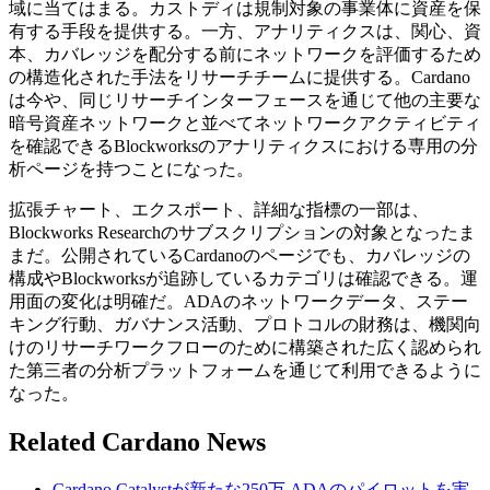
域に当てはまる。カストディは規制対象の事業体に資産を保
有する手段を提供する。一方、アナリティクスは、関心、資
本、カバレッジを配分する前にネットワークを評価するため
の構造化された手法をリサーチチームに提供する。Cardano
は今や、同じリサーチインターフェースを通じて他の主要な
暗号資産ネットワークと並べてネットワークアクティビティ
を確認できるBlockworksのアナリティクスにおける専用の分
析ページを持つことになった。
拡張チャート、エクスポート、詳細な指標の一部は、
Blockworks Researchのサブスクリプションの対象となったま
まだ。公開されているCardanoのページでも、カバレッジの
構成やBlockworksが追跡しているカテゴリは確認できる。運
用面の変化は明確だ。ADAのネットワークデータ、ステー
キング行動、ガバナンス活動、プロトコルの財務は、機関向
けのリサーチワークフローのために構築された広く認められ
た第三者の分析プラットフォームを通じて利用できるように
なった。
Related Cardano News
Cardano Catalystが新たな250万 ADAのパイロットを実