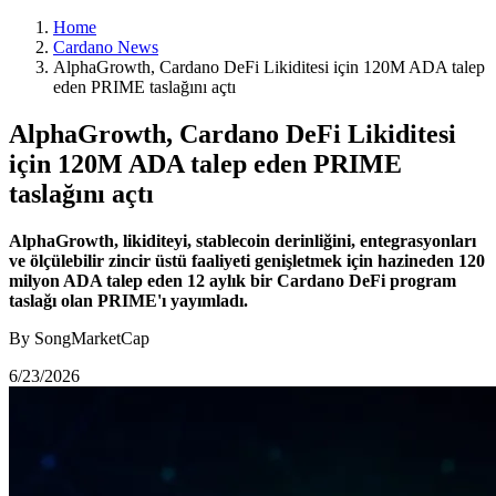
Home
Cardano News
AlphaGrowth, Cardano DeFi Likiditesi için 120M ADA talep
eden PRIME taslağını açtı
AlphaGrowth, Cardano DeFi Likiditesi
için 120M ADA talep eden PRIME
taslağını açtı
AlphaGrowth, likiditeyi, stablecoin derinliğini, entegrasyonları
ve ölçülebilir zincir üstü faaliyeti genişletmek için hazineden 120
milyon ADA talep eden 12 aylık bir Cardano DeFi program
taslağı olan PRIME'ı yayımladı.
By SongMarketCap
6/23/2026