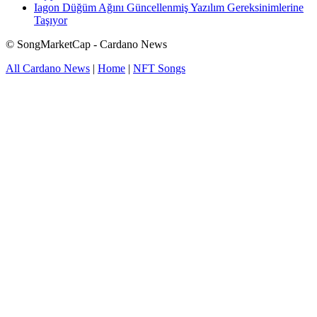
Iagon Düğüm Ağını Güncellenmiş Yazılım Gereksinimlerine
Taşıyor
© SongMarketCap - Cardano News
All Cardano News
|
Home
|
NFT Songs