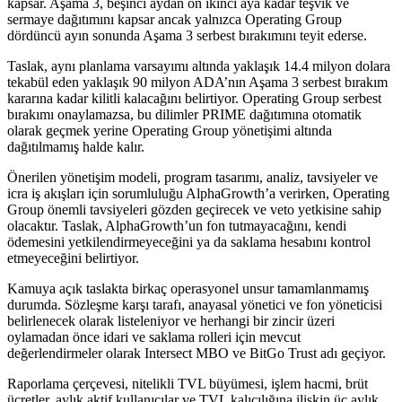
kapsar. Aşama 3, beşinci aydan on ikinci aya kadar teşvik ve
sermaye dağıtımını kapsar ancak yalnızca Operating Group
dördüncü ayın sonunda Aşama 3 serbest bırakımını teyit ederse.
Taslak, aynı planlama varsayımı altında yaklaşık 14.4 milyon dolara
tekabül eden yaklaşık 90 milyon ADA’nın Aşama 3 serbest bırakım
kararına kadar kilitli kalacağını belirtiyor. Operating Group serbest
bırakımı onaylamazsa, bu dilimler PRIME dağıtımına otomatik
olarak geçmek yerine Operating Group yönetişimi altında
dağıtılmamış halde kalır.
Önerilen yönetişim modeli, program tasarımı, analiz, tavsiyeler ve
icra iş akışları için sorumluluğu AlphaGrowth’a verirken, Operating
Group önemli tavsiyeleri gözden geçirecek ve veto yetkisine sahip
olacaktır. Taslak, AlphaGrowth’un fon tutmayacağını, kendi
ödemesini yetkilendirmeyeceğini ya da saklama hesabını kontrol
etmeyeceğini belirtiyor.
Kamuya açık taslakta birkaç operasyonel unsur tamamlanmamış
durumda. Sözleşme karşı tarafı, anayasal yönetici ve fon yöneticisi
belirlenecek olarak listeleniyor ve herhangi bir zincir üzeri
oylamadan önce idari ve saklama rolleri için mevcut
değerlendirmeler olarak Intersect MBO ve BitGo Trust adı geçiyor.
Raporlama çerçevesi, nitelikli TVL büyümesi, işlem hacmi, brüt
ücretler, aylık aktif kullanıcılar ve TVL kalıcılığına ilişkin üç aylık