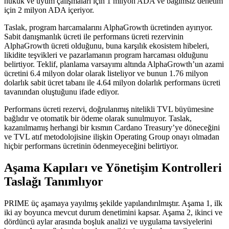
hukuk ve uyum çalışmaları için 1 milyon ADA ve bağımsız denetim
için 2 milyon ADA içeriyor.
Taslak, program harcamalarını AlphaGrowth ücretinden ayırıyor.
Sabit danışmanlık ücreti ile performans ücreti rezervinin
AlphaGrowth ücreti olduğunu, buna karşılık ekosistem hibeleri,
likidite teşvikleri ve pazarlamanın program harcaması olduğunu
belirtiyor. Teklif, planlama varsayımı altında AlphaGrowth’un azami
ücretini 6.4 milyon dolar olarak listeliyor ve bunun 1.76 milyon
dolarlık sabit ücret tabanı ile 4.64 milyon dolarlık performans ücreti
tavanından oluştuğunu ifade ediyor.
Performans ücreti rezervi, doğrulanmış nitelikli TVL büyümesine
bağlıdır ve otomatik bir ödeme olarak sunulmuyor. Taslak,
kazanılmamış herhangi bir kısmın Cardano Treasury’ye döneceğini
ve TVL atıf metodolojisine ilişkin Operating Group onayı olmadan
hiçbir performans ücretinin ödenmeyeceğini belirtiyor.
Aşama Kapıları ve Yönetişim Kontrolleri
Taslağı Tanımlıyor
PRIME üç aşamaya yayılmış şekilde yapılandırılmıştır. Aşama 1, ilk
iki ay boyunca mevcut durum denetimini kapsar. Aşama 2, ikinci ve
dördüncü aylar arasında boşluk analizi ve uygulama tavsiyelerini