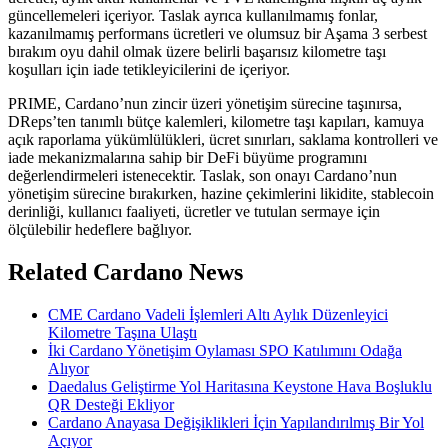
güncellemeleri içeriyor. Taslak ayrıca kullanılmamış fonlar,
kazanılmamış performans ücretleri ve olumsuz bir Aşama 3 serbest
bırakım oyu dahil olmak üzere belirli başarısız kilometre taşı
koşulları için iade tetikleyicilerini de içeriyor.
PRIME, Cardano’nun zincir üzeri yönetişim sürecine taşınırsa,
DReps’ten tanımlı bütçe kalemleri, kilometre taşı kapıları, kamuya
açık raporlama yükümlülükleri, ücret sınırları, saklama kontrolleri ve
iade mekanizmalarına sahip bir DeFi büyüme programını
değerlendirmeleri istenecektir. Taslak, son onayı Cardano’nun
yönetişim sürecine bırakırken, hazine çekimlerini likidite, stablecoin
derinliği, kullanıcı faaliyeti, ücretler ve tutulan sermaye için
ölçülebilir hedeflere bağlıyor.
Related Cardano News
CME Cardano Vadeli İşlemleri Altı Aylık Düzenleyici
Kilometre Taşına Ulaştı
İki Cardano Yönetişim Oylaması SPO Katılımını Odağa
Alıyor
Daedalus Geliştirme Yol Haritasına Keystone Hava Boşluklu
QR Desteği Ekliyor
Cardano Anayasa Değişiklikleri İçin Yapılandırılmış Bir Yol
Açıyor