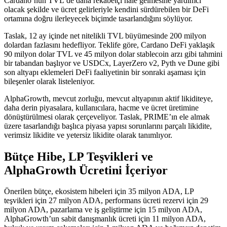
Cardano’nun TVL’de daha rekabetçi hale gelmesine yardımcı
olacak şekilde ve ücret gelirleriyle kendini sürdürebilen bir DeFi
ortamına doğru ilerleyecek biçimde tasarlandığını söylüyor.
Taslak, 12 ay içinde net nitelikli TVL büyümesinde 200 milyon
dolardan fazlasını hedefliyor. Teklife göre, Cardano DeFi yaklaşık
90 milyon dolar TVL ve 45 milyon dolar stablecoin arzı gibi tahmini
bir tabandan başlıyor ve USDCx, LayerZero v2, Pyth ve Dune gibi
son altyapı eklemeleri DeFi faaliyetinin bir sonraki aşaması için
bileşenler olarak listeleniyor.
AlphaGrowth, mevcut zorluğu, mevcut altyapının aktif likiditeye,
daha derin piyasalara, kullanıcılara, hacme ve ücret üretimine
dönüştürülmesi olarak çerçeveliyor. Taslak, PRIME’ın ele almak
üzere tasarlandığı başlıca piyasa yapısı sorunlarını parçalı likidite,
verimsiz likidite ve yetersiz likidite olarak tanımlıyor.
Bütçe Hibe, LP Teşvikleri ve
AlphaGrowth Ücretini İçeriyor
Önerilen bütçe, ekosistem hibeleri için 35 milyon ADA, LP
teşvikleri için 27 milyon ADA, performans ücreti rezervi için 29
milyon ADA, pazarlama ve iş geliştirme için 15 milyon ADA,
AlphaGrowth’un sabit danışmanlık ücreti için 11 milyon ADA,