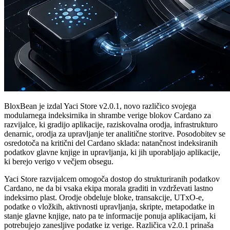
BloxBean je izdal Yaci Store v2.0.1, novo različico svojega
modularnega indeksirnika in shrambe verige blokov Cardano za
razvijalce, ki gradijo aplikacije, raziskovalna orodja, infrastrukturo
denarnic, orodja za upravljanje ter analitične storitve. Posodobitev se
osredotoča na kritični del Cardano sklada: natančnost indeksiranih
podatkov glavne knjige in upravljanja, ki jih uporabljajo aplikacije,
ki berejo verigo v večjem obsegu.
Yaci Store razvijalcem omogoča dostop do strukturiranih podatkov
Cardano, ne da bi vsaka ekipa morala graditi in vzdrževati lastno
indeksirno plast. Orodje obdeluje bloke, transakcije, UTxO-e,
podatke o vložkih, aktivnosti upravljanja, skripte, metapodatke in
stanje glavne knjige, nato pa te informacije ponuja aplikacijam, ki
potrebujejo zanesljive podatke iz verige. Različica v2.0.1 prinaša