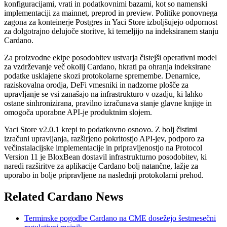
konfiguracijami, vrati in podatkovnimi bazami, kot so namenski
implementaciji za mainnet, preprod in preview. Politike ponovnega
zagona za konteinerje Postgres in Yaci Store izboljšujejo odpornost
za dolgotrajno delujoče storitve, ki temeljijo na indeksiranem stanju
Cardano.
Za proizvodne ekipe posodobitev ustvarja čistejši operativni model
za vzdrževanje več okolij Cardano, hkrati pa ohranja indeksirane
podatke usklajene skozi protokolarne spremembe. Denarnice,
raziskovalna orodja, DeFi vmesniki in nadzorne plošče za
upravljanje se vsi zanašajo na infrastrukturo v ozadju, ki lahko
ostane sinhronizirana, pravilno izračunava stanje glavne knjige in
omogoča uporabne API-je produktnim slojem.
Yaci Store v2.0.1 krepi to podatkovno osnovo. Z bolj čistimi
izračuni upravljanja, razširjeno pokritostjo API-jev, podporo za
večinstalacijske implementacije in pripravljenostjo na Protocol
Version 11 je BloxBean dostavil infrastrukturno posodobitev, ki
naredi razširitve za aplikacije Cardano bolj natančne, lažje za
uporabo in bolje pripravljene na naslednji protokolarni prehod.
Related Cardano News
Terminske pogodbe Cardano na CME dosežejo šestmesečni