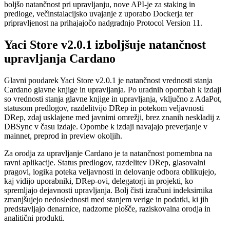
boljšo natančnost pri upravljanju, nove API-je za staking in
predloge, večinstalacijsko uvajanje z uporabo Dockerja ter
pripravljenost na prihajajočo nadgradnjo Protocol Version 11.
Yaci Store v2.0.1 izboljšuje natančnost
upravljanja Cardano
Glavni poudarek Yaci Store v2.0.1 je natančnost vrednosti stanja
Cardano glavne knjige in upravljanja. Po uradnih opombah k izdaji
so vrednosti stanja glavne knjige in upravljanja, vključno z AdaPot,
statusom predlogov, razdelitvijo DRep in potekom veljavnosti
DRep, zdaj usklajene med javnimi omrežji, brez znanih neskladij z
DBSync v času izdaje. Opombe k izdaji navajajo preverjanje v
mainnet, preprod in preview okoljih.
Za orodja za upravljanje Cardano je ta natančnost pomembna na
ravni aplikacije. Status predlogov, razdelitev DRep, glasovalni
pragovi, logika poteka veljavnosti in delovanje odbora oblikujejo,
kaj vidijo uporabniki, DRep-ovi, delegatorji in projekti, ko
spremljajo dejavnosti upravljanja. Bolj čisti izračuni indeksirnika
zmanjšujejo nedoslednosti med stanjem verige in podatki, ki jih
predstavljajo denarnice, nadzorne plošče, raziskovalna orodja in
analitični produkti.