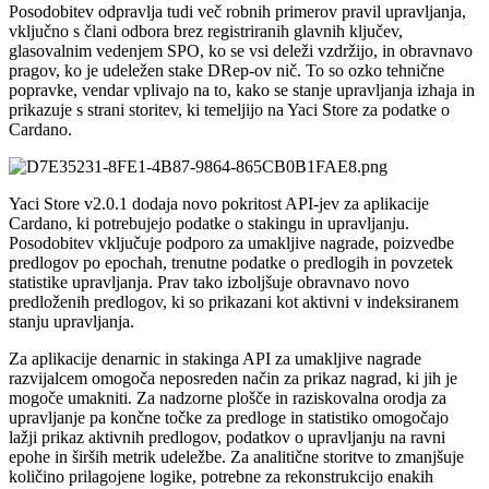
Posodobitev odpravlja tudi več robnih primerov pravil upravljanja,
vključno s člani odbora brez registriranih glavnih ključev,
glasovalnim vedenjem SPO, ko se vsi deleži vzdržijo, in obravnavo
pragov, ko je udeležen stake DRep-ov nič. To so ozko tehnične
popravke, vendar vplivajo na to, kako se stanje upravljanja izhaja in
prikazuje s strani storitev, ki temeljijo na Yaci Store za podatke o
Cardano.
Yaci Store v2.0.1 dodaja novo pokritost API-jev za aplikacije
Cardano, ki potrebujejo podatke o stakingu in upravljanju.
Posodobitev vključuje podporo za umakljive nagrade, poizvedbe
predlogov po epochah, trenutne podatke o predlogih in povzetek
statistike upravljanja. Prav tako izboljšuje obravnavo novo
predloženih predlogov, ki so prikazani kot aktivni v indeksiranem
stanju upravljanja.
Za aplikacije denarnic in stakinga API za umakljive nagrade
razvijalcem omogoča neposreden način za prikaz nagrad, ki jih je
mogoče umakniti. Za nadzorne plošče in raziskovalna orodja za
upravljanje pa končne točke za predloge in statistiko omogočajo
lažji prikaz aktivnih predlogov, podatkov o upravljanju na ravni
epohe in širših metrik udeležbe. Za analitične storitve to zmanjšuje
količino prilagojene logike, potrebne za rekonstrukcijo enakih