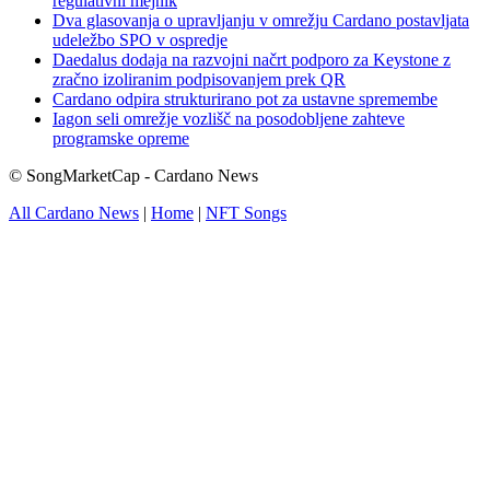
regulativni mejnik
Dva glasovanja o upravljanju v omrežju Cardano postavljata
udeležbo SPO v ospredje
Daedalus dodaja na razvojni načrt podporo za Keystone z
zračno izoliranim podpisovanjem prek QR
Cardano odpira strukturirano pot za ustavne spremembe
Iagon seli omrežje vozlišč na posodobljene zahteve
programske opreme
© SongMarketCap - Cardano News
All Cardano News
|
Home
|
NFT Songs