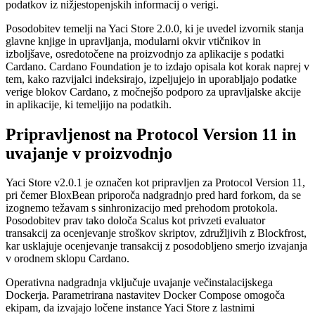
podatkov iz nižjestopenjskih informacij o verigi.
Posodobitev temelji na Yaci Store 2.0.0, ki je uvedel izvornik stanja
glavne knjige in upravljanja, modularni okvir vtičnikov in
izboljšave, osredotočene na proizvodnjo za aplikacije s podatki
Cardano. Cardano Foundation je to izdajo opisala kot korak naprej v
tem, kako razvijalci indeksirajo, izpeljujejo in uporabljajo podatke
verige blokov Cardano, z močnejšo podporo za upravljalske akcije
in aplikacije, ki temeljijo na podatkih.
Pripravljenost na Protocol Version 11 in
uvajanje v proizvodnjo
Yaci Store v2.0.1 je označen kot pripravljen za Protocol Version 11,
pri čemer BloxBean priporoča nadgradnjo pred hard forkom, da se
izognemo težavam s sinhronizacijo med prehodom protokola.
Posodobitev prav tako določa Scalus kot privzeti evaluator
transakcij za ocenjevanje stroškov skriptov, združljivih z Blockfrost,
kar usklajuje ocenjevanje transakcij z posodobljeno smerjo izvajanja
v orodnem sklopu Cardano.
Operativna nadgradnja vključuje uvajanje večinstalacijskega
Dockerja. Parametrirana nastavitev Docker Compose omogoča
ekipam, da izvajajo ločene instance Yaci Store z lastnimi