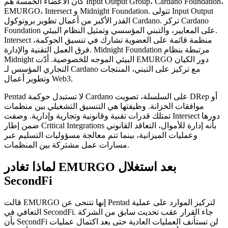
كان الأعضاء الخمسة هم Input Output Group، Cardano Foundation،
EMURGO، Intersect و Midnight Foundation. تتولى Input Output
القدر الأكبر من أعمال تطوير بروتوكول Cardano. تركز Cardano
Foundation على المعايير، والتبني المؤسسي وتمثيل النظام البيئي.
Intersect منظمة قائمة على العضوية تشارك في تنسيق الحوكمة،
فرق العمل التقنية والإدارة. Midnight Foundation مرتبطة بنظام
Midnight البيئي الموجه للخصوصية. أدّت EMURGO دور الكيان
التجاري المؤسس لـ Cardano مع تركيز على التبني، المنتجات
وتطوير أعمال Web3.
Pentad لا تستبدل حوكمة Cardano على السلسلة، تصويت DRep أو
موافقات الخزانة. وظيفتها هي التنسيق التشغيلي بين منظمات
تمتلك قدرات تقنية وقانونية وتجارية وإدارية. وصفت Intersect دورها
ضمن إطار Critical Integrations بأنه إدارة للأموال، التعاقد القانوني
وعمليات الميزانية، بينما تتم معالجة مسؤوليات التسليم عبر
مسارات عمل مشتركة بين المنظمات.
لماذا تغادر EMURGO بعد استغلال
SecondFi
قالت EMURGO إنها تتنحى عن Pentad لتركيز الموارد على عملية
التعافي في SecondFi. جاء القرار عقب تحديث سابق من الشركة
بأن SecondFi لن تستأنف العمليات العادية حتى بعد اكتمال عمليات