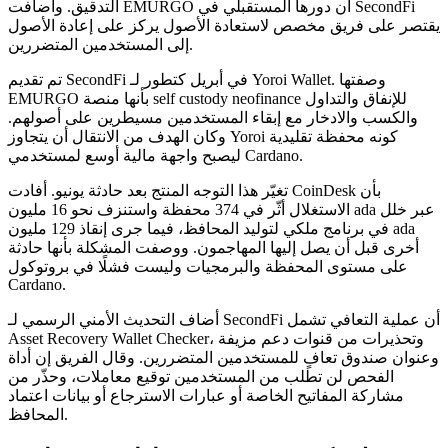
التدقيق. وأضافت EMURGO أن دورها المستقبلي في SecondFi
يقتصر على فريق مخصص لاستعادة الأصول يركز على إعادة الأصول
إلى المستخدمين المتضررين.
تم تقديم SecondFi في أبريل كتطور لـ Yoroi Wallet. وصفتها
EMURGO بأنها منصة self custody neofinance للإنفاق والتداول
والكسب والادخار مع إبقاء المستخدمين مسيطرين على أصولهم.
وكان الهدف من الانتقال أن يتجاوز Yoroi كونه محفظة تقليدية
ليصبح واجهة مالية أوسع لمستخدمي Cardano.
تغيّر هذا التوجه المنتج بعد حادثة يونيو. أفادت CoinDesk بأن
الاستغلال أثّر في 374 محفظة واستنزف نحو 16 مليون ada عبر خلل
في برنامج ملكي لتوليد المحافظ، فيما جرى إنقاذ 129 مليون ada
أخرى قبل أن يصل إليها المهاجمون. ووصفت المشكلة بأنها حادثة
على مستوى المحفظة والبرمجيات وليست فشلًا في بروتوكول
Cardano.
أضاف التحديث الأمني الرسمي لـ SecondFi أن عملية التعافي تشمل
Asset Recovery Wallet Checker، وتحذيرات من قنوات دعم مزيفة
وعنوان صندوق تعافٍ للمستخدمين المتضررين. وقال الفريق إن أداة
الفحص لن تطلب من المستخدمين توقيع معاملات، وحذّر من
مشاركة المفاتيح الخاصة أو عبارات الاسترجاع أو بيانات اعتماد
المحافظ.