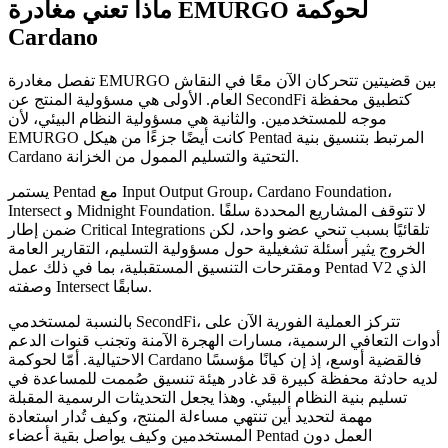
ماذا تعني مغادرة EMURGO لحوكمة
Cardano
تفصل مغادرة EMURGO بين قضيتين تتحركان الآن معًا في النقاش
العام. الأولى هي مسؤولية المنتج عن SecondFi كتطبيق محفظة
موجه للمستخدمين. والثانية هي مسؤولية النظام البيئي، لأن
EMURGO كانت أيضًا جزءًا من هيكل Pentad المرتبط بتنسيق بنية
Cardano التحتية والتسليم الممول من الخزانة.
يستمر Pentad مع Input Output Group، Cardano Foundation،
Intersect و Midnight Foundation. لا تتوقف المشاريع المحددة سلفًا
ضمن إطار Critical Integrations تلقائيًا بسبب تنحي عضو واحد، لكن
الخروج يثير أسئلة تشغيلية حول مسؤولية التسليم، التقارير العامة
ومقترحات التنسيق المستقبلية، بما في ذلك عمل Pentad V2 الذي
وصفته Intersect سابقًا.
بالنسبة لمستخدمي SecondFi، تتركز العملية الفورية الآن على
أدوات التعافي الرسمية، مسارات الهجرة الآمنة وتجنب قنوات الدعم
الاحتيالية. أمّا لحوكمة Cardano فالقضية أوسع، إذ إن كيانًا مؤسسًا
لديه حادثة محفظة كبيرة قد غادر هيئة تنسيق صُممت للمساعدة في
تسليم بنية النظام البيئي. وهذا يجعل التحديثات الرسمية المقبلة
مهمة لتحديد أين تنتهي مساءلة المنتج، وكيف تُدار استعادة
المستخدمين وكيف يواصل بقية أعضاء Pentad العمل دون