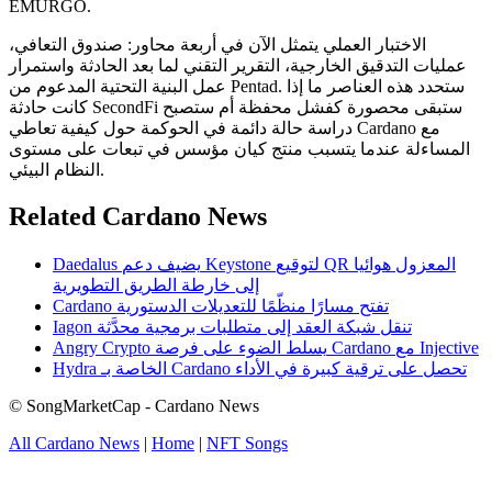
EMURGO.
الاختبار العملي يتمثل الآن في أربعة محاور: صندوق التعافي،
عمليات التدقيق الخارجية، التقرير التقني لما بعد الحادثة واستمرار
عمل البنية التحتية المدعوم من Pentad. ستحدد هذه العناصر ما إذا
كانت حادثة SecondFi ستبقى محصورة كفشل محفظة أم ستصبح
دراسة حالة دائمة في الحوكمة حول كيفية تعاطي Cardano مع
المساءلة عندما يتسبب منتج كيان مؤسس في تبعات على مستوى
النظام البيئي.
Related Cardano News
Daedalus يضيف دعم Keystone لتوقيع QR المعزول هوائيا
إلى خارطة الطريق التطويرية
Cardano تفتح مسارًا منظّمًا للتعديلات الدستورية
Iagon تنقل شبكة العقد إلى متطلبات برمجية محدَّثة
Angry Crypto يسلط الضوء على فرصة Cardano مع Injective
Hydra الخاصة بـ Cardano تحصل على ترقية كبيرة في الأداء
© SongMarketCap - Cardano News
All Cardano News
|
Home
|
NFT Songs