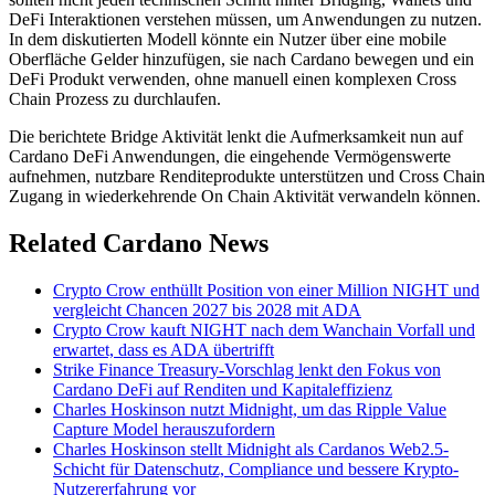
DeFi Interaktionen verstehen müssen, um Anwendungen zu nutzen.
In dem diskutierten Modell könnte ein Nutzer über eine mobile
Oberfläche Gelder hinzufügen, sie nach Cardano bewegen und ein
DeFi Produkt verwenden, ohne manuell einen komplexen Cross
Chain Prozess zu durchlaufen.
Die berichtete Bridge Aktivität lenkt die Aufmerksamkeit nun auf
Cardano DeFi Anwendungen, die eingehende Vermögenswerte
aufnehmen, nutzbare Renditeprodukte unterstützen und Cross Chain
Zugang in wiederkehrende On Chain Aktivität verwandeln können.
Related Cardano News
Crypto Crow enthüllt Position von einer Million NIGHT und
vergleicht Chancen 2027 bis 2028 mit ADA
Crypto Crow kauft NIGHT nach dem Wanchain Vorfall und
erwartet, dass es ADA übertrifft
Strike Finance Treasury-Vorschlag lenkt den Fokus von
Cardano DeFi auf Renditen und Kapitaleffizienz
Charles Hoskinson nutzt Midnight, um das Ripple Value
Capture Model herauszufordern
Charles Hoskinson stellt Midnight als Cardanos Web2.5-
Schicht für Datenschutz, Compliance und bessere Krypto-
Nutzererfahrung vor