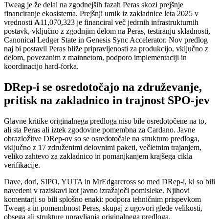
Tweag je že delal na zgodnejših fazah Peras skozi prejšnje
financiranje ekosistema. Prejšnji umik iz zakladnice leta 2025 v
vrednosti ₳11,070,323 je financiral več jedrnih infrastrukturnih
postavk, vključno z zgodnjim delom na Peras, testiranju skladnosti,
Canonical Ledger State in Genesis Sync Accelerator. Nov predlog
naj bi postavil Peras bliže pripravljenosti za produkcijo, vključno z
delom, povezanim z mainnetom, podporo implementaciji in
koordinacijo hard-forka.
DRep-i se osredotočajo na združevanje,
pritisk na zakladnico in trajnost SPO-jev
Glavne kritike originalnega predloga niso bile osredotočene na to,
ali sta Peras ali iztek zgodovine pomembna za Cardano. Javne
obrazložitve DRep-ov so se osredotočale na strukturo predloga,
vključno z 17 združenimi delovnimi paketi, večletnim trajanjem,
veliko zahtevo za zakladnico in pomanjkanjem krajšega cikla
verifikacije.
Dave, dori, SIPO, YUTA in MrEdgarcross so med DRep-i, ki so bili
navedeni v raziskavi kot javno izražajoči pomisleke. Njihovi
komentarji so bili splošno enaki: podpora tehničnim prispevkom
Tweag-a in pomembnost Peras, skupaj z ugovori glede velikosti,
obsega ali strukture upravljanja originalnega predloga.