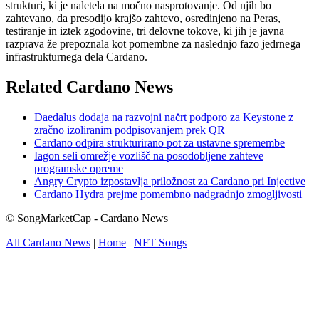
strukturi, ki je naletela na močno nasprotovanje. Od njih bo
zahtevano, da presodijo krajšo zahtevo, osredinjeno na Peras,
testiranje in iztek zgodovine, tri delovne tokove, ki jih je javna
razprava že prepoznala kot pomembne za naslednjo fazo jedrnega
infrastrukturnega dela Cardano.
Related Cardano News
Daedalus dodaja na razvojni načrt podporo za Keystone z
zračno izoliranim podpisovanjem prek QR
Cardano odpira strukturirano pot za ustavne spremembe
Iagon seli omrežje vozlišč na posodobljene zahteve
programske opreme
Angry Crypto izpostavlja priložnost za Cardano pri Injective
Cardano Hydra prejme pomembno nadgradnjo zmogljivosti
© SongMarketCap - Cardano News
All Cardano News
|
Home
|
NFT Songs