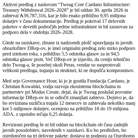
Aktivni predlog z naslovom “Tweag Core Cardano Infrastructure:
Treasury Withdrawal 2026–2028” je bil oddan 30. aprila 2026 in
zahteval ₳39,787,316, kar je bilo enako približno 9,95 milijona
dolarjev v času dokumentacije. Predlog je pokrival 17 delovnih
paketov v devetih področjih jedrne infrastrukture in bil zasnovan za
podporo dela v obdobju 2026–2028.
Glede na raziskave, zbrane iz nadzornih plošč upravljanja in javnih
obrazložitev DRep-ov, je imel originalni predlog zelo nizko podporo
pred iztekom roka, s približno 5,5 odstotka glasov za in 94,5
odstotka glasov proti. Več DRep-ov je izjavilo, da cenijo tehnično
delo Tweag-a, še posebej okoli Peras, vendar so nasprotovali
velikosti predloga, trajanju in strukturi, ki ne dopušča kompromisov.
Med sejo Governance Hour, ki jo je gostila Fundacija Cardano, je
Christian Kowalski, vodja razvoja ekosistema blockchaina in
partnerstev pri Modus Create, dejal, da je Tweag poslušal povratne
informacije DRep-ov in se odločil zmanjšati zahtevo. Dejstvo je, da
bo revizirana različica trajala 12 mesecev in zahtevala nekoliko manj
kot 5 milijonov dolarjev, ocenjeno na približno 18 do 19 milijona
ADA, z uporabo tečaja 0,25 dolarja.
Revizirani predlog še ni bil oddan na blockchain ob času zadnjih
javnih posodobitev, navedenih v raziskavi. Ko bo predložen, bo
osredotočen na tri delovne pakete: dostava in podpora za Ouroboros