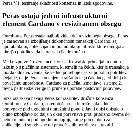
Peras V1, testiranje skladnosti konsenza in iztek zgodovine.
Peras ostaja jedrni infrastrukturni
element Cardano v reviziranem obsegu
Ouroboros Peras ostaja najbolj viden del reviziranega obsega. Peras
je zasnovan za izboljšanje dokončnosti transakcij Cardano, saj
uporabnikom, aplikacijam in ponudnikom infrastrukture omogoča
hitrejšo potrditev, da je transakcija dokončna.
Med razpravo Governance Hour je Kowalski primerjal trenutno
izkušnjo s plačilnim sistemom, ki temelji na čekih, kjer je transakcija
morda oddana, vendar še vedno potrebuje čas za popolno potrditev.
Dejal je, da je Peras namenjen skrajšanju tega čakalnega obdobja in
povečanju uporabnosti Cardano za plačila, izmenjave, sisteme 2.
ravni, partnerske verige in primere uporabe poslovnih poravnav.
Širša raziskava navaja Peras kot razširitev družine konsenza
Ouroboros v Cardano, osredotočeno na hitrejše naknadne
poravnave pod ugodnimi omrežnimi pogoji. Javni opisi opisujejo
ciljno izboljšavo od daljših oken poravnave proti približno dvema do
petim minutam pod ugodnimi pogoji, kar je pomembno za
aplikacije, ki so odvisne od pravočasnih potrditev na ravni 1.