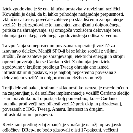
Iztek zgodovine je še ena ključna postavka v revizirani različici.
Kowalski je dejal, da bi lahko prihodnje nadgradnje prepustnosti,
vključno z Leios, povečale zahteve po skladiščenju za operaterje
vozlišč. Iztek zgodovine je namenjen zmanjšanju dolgoročnega
pritiska na shranjevanje, saj omogoča vozliščem delovanje brez
ohranjanja enakega celotnega zgodovinskega odtisa za vedno.
Ta vprašanja so neposredno povezana z operaterji vozlišč za
izravnavo deležev. Manjši SPO-ji bi se lahko soočili z višjimi
stroški, če se zahteve po shranjevanju, električni energiji in strojni
opremi povečajo, ko se Cardano širi. Z ohranjanjem izteka
zgodovine v krajšem predlogu Tweag ohranja eno izmed
infrastrukturnih postavk, ki je najbolj neposredno povezana z
delovanjem vozlišč in dolgoročno udeležbo v omrežju.
Tretji delovni paket, testiranje skladnosti konsenza, je osredotočeno
na zagotavljanje, da različne implementacije vozlišč Cardano sledijo
istim pravilnikom. To postaja bolj pomembno, ko se Cardano
premika proti večji raznolikosti vozlišč prek ekip in prizadevanj,
povezanih z IOG, Tweag, Amaru, Intersect in drugimi
infrastrukturnimi prispevki.
Revizirani predlog zdaj zmanjšuje vprašanje na ožji upravljavski
odločitev. DRep-i ne bodo glasovali o isti 17-paketni, večletni