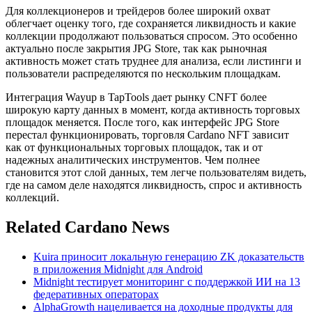
Для коллекционеров и трейдеров более широкий охват
облегчает оценку того, где сохраняется ликвидность и какие
коллекции продолжают пользоваться спросом. Это особенно
актуально после закрытия JPG Store, так как рыночная
активность может стать труднее для анализа, если листинги и
пользователи распределяются по нескольким площадкам.
Интеграция Wayup в TapTools дает рынку CNFT более
широкую карту данных в момент, когда активность торговых
площадок меняется. После того, как интерфейс JPG Store
перестал функционировать, торговля Cardano NFT зависит
как от функциональных торговых площадок, так и от
надежных аналитических инструментов. Чем полнее
становится этот слой данных, тем легче пользователям видеть,
где на самом деле находятся ликвидность, спрос и активность
коллекций.
Related Cardano News
Kuira приносит локальную генерацию ZK доказательств
в приложения Midnight для Android
Midnight тестирует мониторинг с поддержкой ИИ на 13
федеративных операторах
AlphaGrowth нацеливается на доходные продукты для