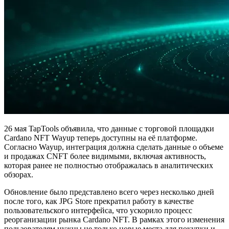
26 мая TapTools объявила, что данные с торговой площадки
Cardano NFT Wayup теперь доступны на её платформе.
Согласно Wayup, интеграция должна сделать данные о объеме
и продажах CNFT более видимыми, включая активность,
которая ранее не полностью отображалась в аналитических
обзорах.
Обновление было представлено всего через несколько дней
после того, как JPG Store прекратил работу в качестве
пользовательского интерфейса, что ускорило процесс
реорганизации рынка Cardano NFT. В рамках этого изменения
пользователям нужны не только новые места для покупки и