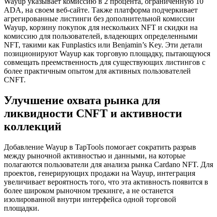
Wayup указывает комиссию в 2 процента, ограниченную 10
ADA, на своем веб-сайте. Также платформа подчеркивает
агрегированные листинги без дополнительной комиссии
Wayup, корзину покупок для нескольких NFT и скидки на
комиссию для пользователей, владеющих определенными
NFT, такими как Funplastics или Benjamin’s Key. Эти детали
позиционируют Wayup как торговую площадку, пытающуюся
совмещать преемственность для существующих листингов с
более практичным опытом для активных пользователей
CNFT.
Улучшение охвата рынка для
ликвидности CNFT и активности
коллекций
Добавление Wayup в TapTools помогает сократить разрыв
между рыночной активностью и данными, на которые
полагаются пользователи для анализа рынка Cardano NFT. Для
проектов, генерирующих продажи на Wayup, интеграция
увеличивает вероятность того, что эта активность появится в
более широком рыночном трекинге, а не останется
изолированной внутри интерфейса одной торговой
площадки.