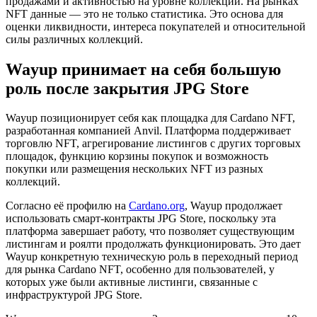
продажами и активностью на уровне коллекций. На рынках
NFT данные — это не только статистика. Это основа для
оценки ликвидности, интереса покупателей и относительной
силы различных коллекций.
Wayup принимает на себя большую
роль после закрытия JPG Store
Wayup позиционирует себя как площадка для Cardano NFT,
разработанная компанией Anvil. Платформа поддерживает
торговлю NFT, агрегирование листингов с других торговых
площадок, функцию корзины покупок и возможность
покупки или размещения нескольких NFT из разных
коллекций.
Согласно её профилю на
Cardano.org
, Wayup продолжает
использовать смарт-контракты JPG Store, поскольку эта
платформа завершает работу, что позволяет существующим
листингам и роялти продолжать функционировать. Это дает
Wayup конкретную техническую роль в переходный период
для рынка Cardano NFT, особенно для пользователей, у
которых уже были активные листинги, связанные с
инфраструктурой JPG Store.