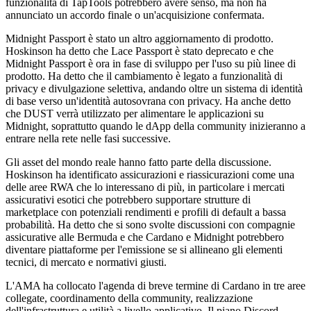
funzionalità di TapTools potrebbero avere senso, ma non ha
annunciato un accordo finale o un'acquisizione confermata.
Midnight Passport è stato un altro aggiornamento di prodotto.
Hoskinson ha detto che Lace Passport è stato deprecato e che
Midnight Passport è ora in fase di sviluppo per l'uso su più linee di
prodotto. Ha detto che il cambiamento è legato a funzionalità di
privacy e divulgazione selettiva, andando oltre un sistema di identità
di base verso un'identità autosovrana con privacy. Ha anche detto
che DUST verrà utilizzato per alimentare le applicazioni su
Midnight, soprattutto quando le dApp della community inizieranno a
entrare nella rete nelle fasi successive.
Gli asset del mondo reale hanno fatto parte della discussione.
Hoskinson ha identificato assicurazioni e riassicurazioni come una
delle aree RWA che lo interessano di più, in particolare i mercati
assicurativi esotici che potrebbero supportare strutture di
marketplace con potenziali rendimenti e profili di default a bassa
probabilità. Ha detto che si sono svolte discussioni con compagnie
assicurative alle Bermuda e che Cardano e Midnight potrebbero
diventare piattaforme per l'emissione se si allineano gli elementi
tecnici, di mercato e normativi giusti.
L'AMA ha collocato l'agenda di breve termine di Cardano in tre aree
collegate, coordinamento della community, realizzazione
dell'infrastruttura e utilità a livello applicativo. Il piano Discord