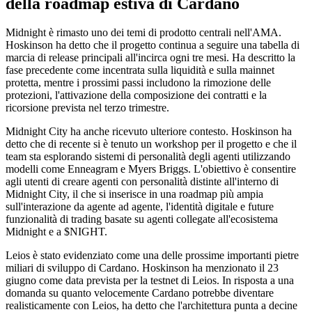
della roadmap estiva di Cardano
Midnight è rimasto uno dei temi di prodotto centrali nell'AMA.
Hoskinson ha detto che il progetto continua a seguire una tabella di
marcia di release principali all'incirca ogni tre mesi. Ha descritto la
fase precedente come incentrata sulla liquidità e sulla mainnet
protetta, mentre i prossimi passi includono la rimozione delle
protezioni, l'attivazione della composizione dei contratti e la
ricorsione prevista nel terzo trimestre.
Midnight City ha anche ricevuto ulteriore contesto. Hoskinson ha
detto che di recente si è tenuto un workshop per il progetto e che il
team sta esplorando sistemi di personalità degli agenti utilizzando
modelli come Enneagram e Myers Briggs. L'obiettivo è consentire
agli utenti di creare agenti con personalità distinte all'interno di
Midnight City, il che si inserisce in una roadmap più ampia
sull'interazione da agente ad agente, l'identità digitale e future
funzionalità di trading basate su agenti collegate all'ecosistema
Midnight e a $NIGHT.
Leios è stato evidenziato come una delle prossime importanti pietre
miliari di sviluppo di Cardano. Hoskinson ha menzionato il 23
giugno come data prevista per la testnet di Leios. In risposta a una
domanda su quanto velocemente Cardano potrebbe diventare
realisticamente con Leios, ha detto che l'architettura punta a decine