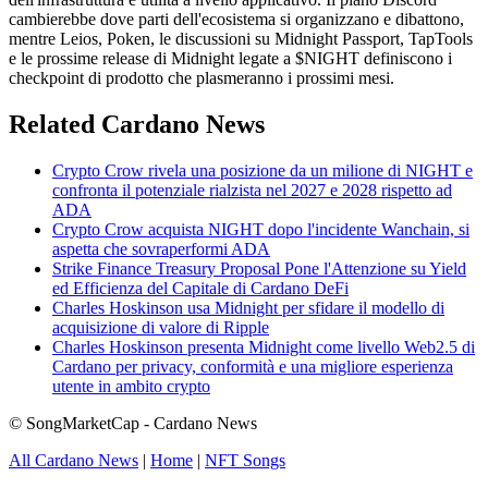
cambierebbe dove parti dell'ecosistema si organizzano e dibattono,
mentre Leios, Poken, le discussioni su Midnight Passport, TapTools
e le prossime release di Midnight legate a $NIGHT definiscono i
checkpoint di prodotto che plasmeranno i prossimi mesi.
Related Cardano News
Crypto Crow rivela una posizione da un milione di NIGHT e
confronta il potenziale rialzista nel 2027 e 2028 rispetto ad
ADA
Crypto Crow acquista NIGHT dopo l'incidente Wanchain, si
aspetta che sovraperformi ADA
Strike Finance Treasury Proposal Pone l'Attenzione su Yield
ed Efficienza del Capitale di Cardano DeFi
Charles Hoskinson usa Midnight per sfidare il modello di
acquisizione di valore di Ripple
Charles Hoskinson presenta Midnight come livello Web2.5 di
Cardano per privacy, conformità e una migliore esperienza
utente in ambito crypto
© SongMarketCap - Cardano News
All Cardano News
|
Home
|
NFT Songs