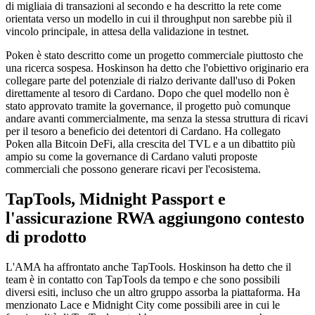
di migliaia di transazioni al secondo e ha descritto la rete come
orientata verso un modello in cui il throughput non sarebbe più il
vincolo principale, in attesa della validazione in testnet.
Poken è stato descritto come un progetto commerciale piuttosto che
una ricerca sospesa. Hoskinson ha detto che l'obiettivo originario era
collegare parte del potenziale di rialzo derivante dall'uso di Poken
direttamente al tesoro di Cardano. Dopo che quel modello non è
stato approvato tramite la governance, il progetto può comunque
andare avanti commercialmente, ma senza la stessa struttura di ricavi
per il tesoro a beneficio dei detentori di Cardano. Ha collegato
Poken alla Bitcoin DeFi, alla crescita del TVL e a un dibattito più
ampio su come la governance di Cardano valuti proposte
commerciali che possono generare ricavi per l'ecosistema.
TapTools, Midnight Passport e
l'assicurazione RWA aggiungono contesto
di prodotto
L'AMA ha affrontato anche TapTools. Hoskinson ha detto che il
team è in contatto con TapTools da tempo e che sono possibili
diversi esiti, incluso che un altro gruppo assorba la piattaforma. Ha
menzionato Lace e Midnight City come possibili aree in cui le