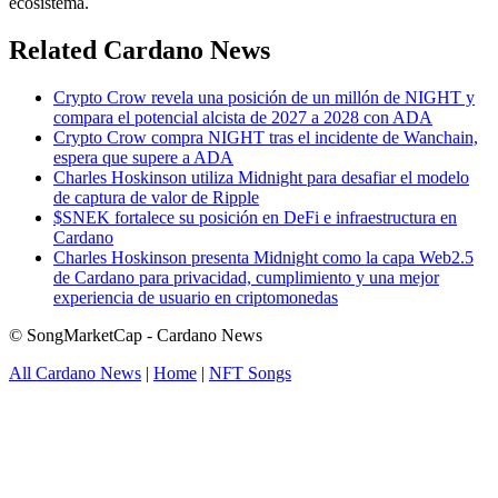
ecosistema.
Related Cardano News
Crypto Crow revela una posición de un millón de NIGHT y
compara el potencial alcista de 2027 a 2028 con ADA
Crypto Crow compra NIGHT tras el incidente de Wanchain,
espera que supere a ADA
Charles Hoskinson utiliza Midnight para desafiar el modelo
de captura de valor de Ripple
$SNEK fortalece su posición en DeFi e infraestructura en
Cardano
Charles Hoskinson presenta Midnight como la capa Web2.5
de Cardano para privacidad, cumplimiento y una mejor
experiencia de usuario en criptomonedas
© SongMarketCap - Cardano News
All Cardano News
|
Home
|
NFT Songs