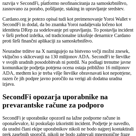
razvija v SecondFi, platformo neofinanciranja za samoskrbništvo,
zasnovano za porabo, pošiljanje, staking in upravljanje sredstev.
Cardano.org je potezo opisal tudi kot preimenovanje Yoroi Wallet v
SecondFi in dodal, da bo znamka Yoroi nadaljevala ločeno kot
identiteta DRep za sodelovanje pri upravljanju. To postavlja incident
v širši prehod izdelka, od tradicionalne izkušnje denarnice Cardano
proti širši finančni aplikaciji za samoskrbništvo.
Neuradne trditve na X namigujejo na bistveno večji možni znesek,
vključno s sklicevanji na 130 milijonov ADA. SecondFi te številke
v svojih uradnih posodobitvah ni potrdil. Na podlagi trenutne javne
komunikacije podjetja potrjena ocena ostaja približno 16 milijonov
ADA, medtem ko je treba višje številke obravnavati kot nepotrjene,
razen če jih podpre javno poročilo na verigi ali dodatna uradna
izjava.
SecondFi opozarja uporabnike na
prevarantske račune za podporo
SecondFi je uporabnike opozoril na lažne podporne račune in
oponaševalce, ki poskušajo izkoristiti incident. Podjetje je navedlo,
da uradni člani ekipe uporabnikov nikoli ne bodo najprej kontaktirali
prek zasebnih sporočil, nikoli ne bodo zahtevali mnemonične fraze