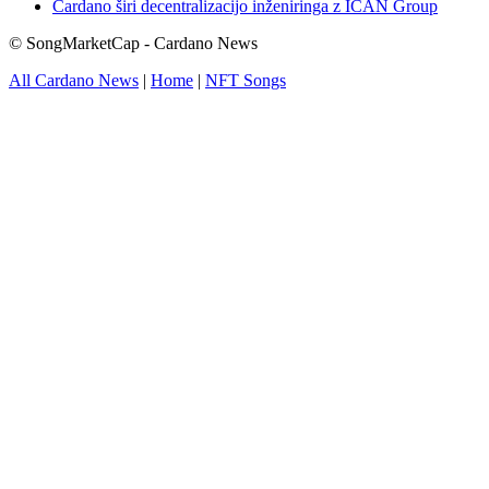
Cardano širi decentralizacijo inženiringa z ICAN Group
© SongMarketCap - Cardano News
All Cardano News
|
Home
|
NFT Songs