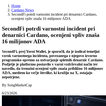
Home
Cardano News
SecondFi potrdi varnostni incident pri denarnici Cardano,
ocenjeni vpliv znaša 16 milijonov ADA
SecondFi potrdi varnostni incident pri
denarnici Cardano, ocenjeni vpliv znaša
16 milijonov ADA
SecondFi, prej Yoroi Wallet, je sporočil, da je izoliral temeljni
vzrok varnostnega incidenta, povezanega z njegovo izvorno
programsko opremo za ustvarjanje spletnih denarnic Cardano.
Podjetje je platformo postavilo v varni vzdrževalni način ter
navedlo, da trenutni ocenjeni vpliv znaša približno 16 milijonov
ADA, medtem ko večje številke, ki krožijo na X, ostajajo
nepotrjene.
By SongMarketCap
6/23/2026