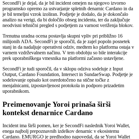
SecondFi je dejal, da je bil incident omejen na njegovo izvorno
programsko opremo za ustvarjanje spletnih denarnic Cardano in da
je bil temeljni vzrok izoliran. Podjetje je dodalo, da je dokončalo
analizo na verigi, da bi določilo obseg incidenta, ter da zaključuje
neodvisni tehnični pregled s podjetjem za varnost veriženja blokov.
Trenutna uradna ocena postavlja skupni vpliv pri približno 16
milijonih ADA. SecondFi je sporočil, da je zajel popoln posnetek
stanj in da nadaljuje operativni odziv, medtem ko platforma ostaja v
varnem vzdrževalnem načinu. V tem obdobju so bile interakcije
prek uporabniškega vmesnika na platformi začasno ustavljene.
SecondFi je tudi sporočil, da v sklopu odziva sodeluje z Input
Output, Cardano Foundation, Intersect in SundaeSwap. Podjetje je
sodelovanje opisalo kot osredotočeno na stične točke z
menjalnicami, izpostavljenost protokola in podporo prizadetim
uporabnikom.
Preimenovanje Yoroi prinaša širši
kontekst denarnice Cardano
Incident ima širši pomen, ker je SecondFi naslednik Yoroi Wallet,
enega najbolj prepoznavnih izdelkov denarnic v ekosistemu
Cardano. EMURGO je predhodno napovedal, da se Yoroi Wallet