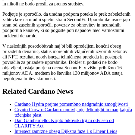
in nikoli ne bodo prosili za prenos sredstev.
Podjetje je sporočilo, da uradna podpora poteka le prek zabeleženih
zahtevkov na uradni spletni strani SecondFi. Uporabnike usmerjajo
stran od zasebnih sporočil, povezav za obnovitev in neuradnih
podpornih kanalov, ki so pogoste poti napadov med varnostnimi
incidenti denarnic.
V naslednjih posodobitvah naj bi bili opredeljeni končni obseg
prizadetih denarnic, status morebitnih vključenih izvornih žetonov
ali NFT, rezultati neodvisnega tehničnega pregleda in postopek
povračila za prizadete uporabnike. Dokler ti podatki ne bodo
objavljeni, ostaja potrjena ocena SecondFi v višini približno 16
milijonov ADA, medtem ko številka 130 milijonov ADA ostaja
nepotrjena trditev skupnosti.
Related Cardano News
Cardano Hydra prejme pomembno nadgradnjo zmogljivosti
Crypto Crow o Cardano: upravljanje, Midnight in manjkajoča
trženjska plast
Dan Gambardello: Kripto bikovski trg ni odvisen od
CLARITY Act
Intersect zamrzne obseg Dijkstra faze 1 s Linear Leios