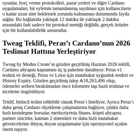
oyunlar, borç verme protokolleri, pazar yerleri ve diğer Cardano
uygulamaları, bir eylemin tamamlanmış sayılması için kullanıcıların
o kadar uzun süre beklemek zorunda kalmaması durumunda fayda
sağlar. Bu bağlamda yaklaşık 12 dakika ile yaklaşık 2 dakika
arasındaki fark sadece bir protokol metriği değildir, gerçek ürünler
için bir kullanılabilirlik unsurudur.
Tweag Teklifi, Peras’ı Cardano’nun 2026
Teslimat Hattına Yerleştiriyor
Tweag by Modus Create’ın gözden geçirilmiş Haziran 2026 teklifi,
Cardano altyapısı kapsamını üç iş paketine daraltıyor: Peras v1
teslimi ve desteği, Peras ve Leios için mutabakat uygunluk testleri ve
History Expiry. Gözden geçirilmiş talep ₳18,263,496 olup,
ödemeler serbest bırakılmadan önce kilometre taşı bazlı teslimat ve
inceleme öngörülüyor.
Teklif, birincil teslim edilebilir olarak Peras’ı listeliyor. Ayrıca Peras’ı
daha geniş Cardano ölçekleme çalışmalarına bağlıyor, çünkü daha
hızlı kesinleşme borsalar, merkeziyetsiz finans, köprü altyapısı,
partner zincirler, katman 2 sistemleri ve daha hızlı mutabakat
güvencelerine ihtiyaç duyan uygulamalar için operasyonel açıdan
önem taşıyor.