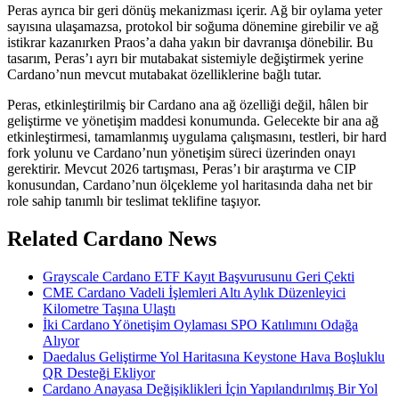
Peras ayrıca bir geri dönüş mekanizması içerir. Ağ bir oylama yeter
sayısına ulaşamazsa, protokol bir soğuma dönemine girebilir ve ağ
istikrar kazanırken Praos’a daha yakın bir davranışa dönebilir. Bu
tasarım, Peras’ı ayrı bir mutabakat sistemiyle değiştirmek yerine
Cardano’nun mevcut mutabakat özelliklerine bağlı tutar.
Peras, etkinleştirilmiş bir Cardano ana ağ özelliği değil, hâlen bir
geliştirme ve yönetişim maddesi konumunda. Gelecekte bir ana ağ
etkinleştirmesi, tamamlanmış uygulama çalışmasını, testleri, bir hard
fork yolunu ve Cardano’nun yönetişim süreci üzerinden onayı
gerektirir. Mevcut 2026 tartışması, Peras’ı bir araştırma ve CIP
konusundan, Cardano’nun ölçekleme yol haritasında daha net bir
role sahip tanımlı bir teslimat teklifine taşıyor.
Related Cardano News
Grayscale Cardano ETF Kayıt Başvurusunu Geri Çekti
CME Cardano Vadeli İşlemleri Altı Aylık Düzenleyici
Kilometre Taşına Ulaştı
İki Cardano Yönetişim Oylaması SPO Katılımını Odağa
Alıyor
Daedalus Geliştirme Yol Haritasına Keystone Hava Boşluklu
QR Desteği Ekliyor
Cardano Anayasa Değişiklikleri İçin Yapılandırılmış Bir Yol