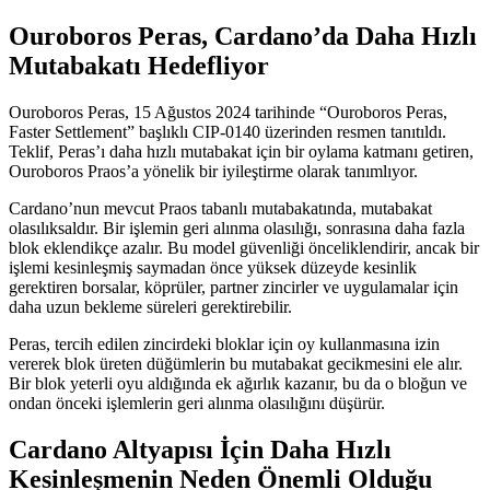
Ouroboros Peras, Cardano’da Daha Hızlı
Mutabakatı Hedefliyor
Ouroboros Peras, 15 Ağustos 2024 tarihinde “Ouroboros Peras,
Faster Settlement” başlıklı CIP-0140 üzerinden resmen tanıtıldı.
Teklif, Peras’ı daha hızlı mutabakat için bir oylama katmanı getiren,
Ouroboros Praos’a yönelik bir iyileştirme olarak tanımlıyor.
Cardano’nun mevcut Praos tabanlı mutabakatında, mutabakat
olasılıksaldır. Bir işlemin geri alınma olasılığı, sonrasına daha fazla
blok eklendikçe azalır. Bu model güvenliği önceliklendirir, ancak bir
işlemi kesinleşmiş saymadan önce yüksek düzeyde kesinlik
gerektiren borsalar, köprüler, partner zincirler ve uygulamalar için
daha uzun bekleme süreleri gerektirebilir.
Peras, tercih edilen zincirdeki bloklar için oy kullanmasına izin
vererek blok üreten düğümlerin bu mutabakat gecikmesini ele alır.
Bir blok yeterli oyu aldığında ek ağırlık kazanır, bu da o bloğun ve
ondan önceki işlemlerin geri alınma olasılığını düşürür.
Cardano Altyapısı İçin Daha Hızlı
Kesinleşmenin Neden Önemli Olduğu