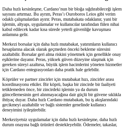
Daha hızlı kesinleşme, Cardano’nun bir bloğa sığdırabileceği işlem
sayısını artırmaz. Bu ayrım, Peras’ı Ouroboros Leios gibi verim
odaklı çalışmalardan ayırır. Peras, mutabakata odaklanır, yani bir
işlemin, altyapı, uygulamalar ve kullanıcılar tarafından fiilen nihai
kabul edilecek kadar kısa sürede yeterli güvenliğe kavuşması
anlamına gelir.
Merkezi borsalar için daha hızlı mutabakat, yatırımların kullanıcı
hesaplarına alacak olarak geçmeden önceki bekleme süresini
azaltabilir. Borsalar geri alma riskini yönetmek için genellikle onay
eşiklerine dayanır. Peras, yüksek güven düzeyine ulaşmak için
gereken süreyi azaltırsa, büyük işlem hacimlerini yöneten hizmetler
için Cardano entegrasyonları daha pratik hale gelebilir.
Köprüler ve partner zincirler için mutabakat hızı, zincirler arası
koordinasyonu etkiler. Bir köprü, başka bir zincirde bir faaliyeti
tetiklemeden önce, bir zincirdeki işlemin ya da durum
güncellemesinin geri alınmayacağına dair güçlü bir güvene sıklıkla
ihtiyaç duyar. Daha hızlı Cardano mutabakatı, bu iş akışlarındaki
gecikmeyi azaltabilir ve bağlı sistemler genelinde kullanıcı
deneyimini iyileştirebilir.
Merkeziyetsiz uygulamalar için daha hızlı kesinleşme, daha hızlı
durum onayına bağlı ürünleri destekleyebilir. Ödemeler, takaslar,