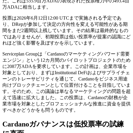
た。これは535.9百万ADAの表現された投票権力中の493.4百
万ADAに相当します。
投票は2026年6月12日12:00 UTCまで実施される予定であ
り、DRepが参加して決定の方向性を変える可能性がある期
間をまだ2週間以上残しています。その結果は最終的なもの
ではありませんが、初期投票は低い投票率が提案の認識にど
れほど強く影響を及ぼすかを示しています。
Serviceplan Groupは「Cardanoのマーケティングパワード需要
エンジン」という12カ月間のパイロットプロジェクトのため
に2087万ADAを要求しています。この計画は、企業市場を
対象としており、まずはInstitutional DeFiおよびサプライチェ
ーンのトレーサビリティを通じて、Cardanoをビジネス用途
向けブロックチェーンとして位置付けることを目指していま
す。そのため、この議論は単なるマーケティングの問題を超
えて迅速に拡大しました。この投票は、Cardanoの財務が企
業市場を対象としたプロフェッショナルな推進に資金を提供
すべきかどうかをも問うものです。
Cardanoガバナンスは低投票率の試練