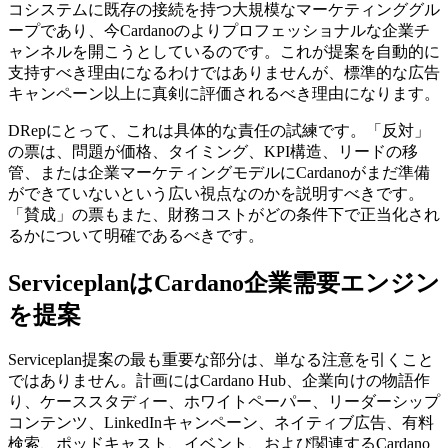
コシステムに既存の接続を持つ大規模なマーケティンググル
ープであり、今Cardanoのよりプロフェッショナルな企業チ
ャンネルを開こうとしているのです。これが提案を自動的に
支持すべき理由になるわけではありませんが、標準的な広告
キャンペーン以上に真剣に評価されるべき理由になります。
DRepにとって、これは具体的な責任の試練です。「反対」
の票は、問題が価格、タイミング、KPI構造、リードの移
管、または企業マーケティングモデルにCardanoがまだ準備
ができていないという広い視点なのかを説明すべきです。
「賛成」の票もまた、財務コストがどの条件下で正当化され
るかについて明確であるべきです。
ServiceplanはCardano企業需要エンジン
を提案
Serviceplan提案の最も重要な部分は、単なる注意を引くこと
ではありません。計画にはCardano Hub、企業向けの物語作
り、ケーススタディー、ホワイトペーパー、リーダーシップ
コンテンツ、LinkedInキャンペーン、ネイティブ広告、有料
検索、ポッドキャスト、イベント、および関連するCardano