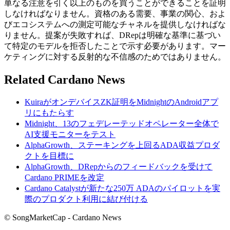
単なる注意を引く以上のものを買うことができることを証明
しなければなりません。資格のある需要、事業の関心、およ
びエコシステムへの測定可能なチャネルを提供しなければな
りません。提案が失敗すれば、DRepは明確な基準に基づい
て特定のモデルを拒否したことで示す必要があります。マー
ケティングに対する反射的な不信感のためではありません。
Related Cardano News
KuiraがオンデバイスZK証明をMidnightのAndroidアプ
リにもたらす
Midnight、13のフェデレーテッドオペレーター全体で
AI支援モニターをテスト
AlphaGrowth、ステーキングを上回るADA収益プロダ
クトを目標に
AlphaGrowth、DRepからのフィードバックを受けて
Cardano PRIMEを改定
Cardano Catalystが新たな250万 ADAのパイロットを実
際のプロダクト利用に結び付ける
© SongMarketCap - Cardano News