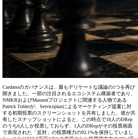
Cardanoのガバナンスは、最もデリケートな議論の1つを再び
開きました。一部の注目されるエコシステム構築者であり、
NMKRおよびMasumiプロジェクトに関連する人物である
Patrick Toblerが、Serviceplanによるマーケティング提案に対
する初期投票のスクリーンショットを共有しました。彼が共
有したスナップショットによると、この時点で18人のDRep
のうち6人しか投票しておらず、1人のDRepがその投票画面
で表現された「反対」の投票権力の92.1%を保持していまし