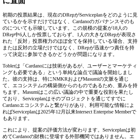
に直面
初期の投票結果は、現在のDRepがServiceplanをどのように見
ているかを示すだけではなく、Cardanoのガバナンスそのも
のについても示唆しています。この規模の提案が18人の
DRep中6人しか投票しておらず、1人の大きなDRepが表現さ
れた「反対」投票権力のほぼ全てを保持している場合、支持
または反対の立場だけではなく、DRepが迅速かつ責任を持
って決定に参加できるかどうかが問題になります。
Toblerは「Cardanoには技術があるが、ユーザーとマーケティ
ングも必要である」という単純な論点で議論を開始しまし
た。彼の支持は、特にNMKRおよびMasumiの文脈を通じ
て、エコシステムの構築側からのものであるため、重みを持
ちます。Masumiはこの広い議論の中で重要な役割を果たし
ており、Serviceplanはそのプロジェクトを通じてすでに
Cardanoエコシステムと繋がりがあり、利用可能な情報によ
ればServiceplanは2025年12月以来Intersect Enterprise Memberで
もあります。
これにより、提案の評価方法が変わります。Serviceplanは初
めてCardanoの財務に登場する外部機関ではありません。エ