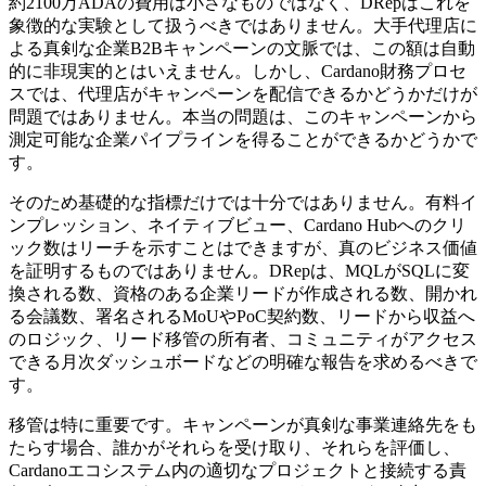
約2100万ADAの費用は小さなものではなく、DRepはこれを
象徴的な実験として扱うべきではありません。大手代理店に
よる真剣な企業B2Bキャンペーンの文脈では、この額は自動
的に非現実的とはいえません。しかし、Cardano財務プロセ
スでは、代理店がキャンペーンを配信できるかどうかだけが
問題ではありません。本当の問題は、このキャンペーンから
測定可能な企業パイプラインを得ることができるかどうかで
す。
そのため基礎的な指標だけでは十分ではありません。有料イ
ンプレッション、ネイティブビュー、Cardano Hubへのクリ
ック数はリーチを示すことはできますが、真のビジネス価値
を証明するものではありません。DRepは、MQLがSQLに変
換される数、資格のある企業リードが作成される数、開かれ
る会議数、署名されるMoUやPoC契約数、リードから収益へ
のロジック、リード移管の所有者、コミュニティがアクセス
できる月次ダッシュボードなどの明確な報告を求めるべきで
す。
移管は特に重要です。キャンペーンが真剣な事業連絡先をも
たらす場合、誰かがそれらを受け取り、それらを評価し、
Cardanoエコシステム内の適切なプロジェクトと接続する責