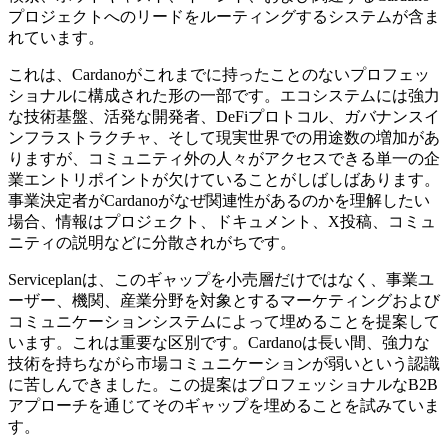
プロジェクトへのリードをルーティングするシステムが含ま
れています。
これは、Cardanoがこれまでに持ったことのないプロフェッ
ショナルに構成された形の一部です。エコシステムには強力
な技術基盤、活発な開発者、DeFiプロトコル、ガバナンスイ
ンフラストラクチャ、そして現実世界での用途数の増加があ
りますが、コミュニティ外の人々がアクセスできる単一の企
業エントリポイントが欠けていることがしばしばあります。
事業決定者がCardanoがなぜ関連性があるのかを理解したい
場合、情報はプロジェクト、ドキュメント、X投稿、コミュ
ニティの説明などに分散されがちです。
Serviceplanは、このギャップを小売層だけではなく、事業ユ
ーザー、機関、産業分野を対象とするマーケティングおよび
コミュニケーションシステムによって埋めることを提案して
います。これは重要な区別です。Cardanoは長い間、強力な
技術を持ちながら市場コミュニケーションが弱いという認識
に苦しんできました。この提案はプロフェッショナルなB2B
アプローチを通じてそのギャップを埋めることを試みていま
す。