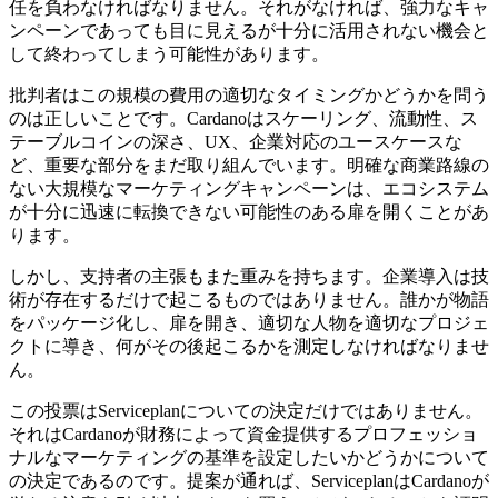
任を負わなければなりません。それがなければ、強力なキャ
ンペーンであっても目に見えるが十分に活用されない機会と
して終わってしまう可能性があります。
批判者はこの規模の費用の適切なタイミングかどうかを問う
のは正しいことです。Cardanoはスケーリング、流動性、ス
テーブルコインの深さ、UX、企業対応のユースケースな
ど、重要な部分をまだ取り組んでいます。明確な商業路線の
ない大規模なマーケティングキャンペーンは、エコシステム
が十分に迅速に転換できない可能性のある扉を開くことがあ
ります。
しかし、支持者の主張もまた重みを持ちます。企業導入は技
術が存在するだけで起こるものではありません。誰かが物語
をパッケージ化し、扉を開き、適切な人物を適切なプロジェ
クトに導き、何がその後起こるかを測定しなければなりませ
ん。
この投票はServiceplanについての決定だけではありません。
それはCardanoが財務によって資金提供するプロフェッショ
ナルなマーケティングの基準を設定したいかどうかについて
の決定であるのです。提案が通れば、ServiceplanはCardanoが