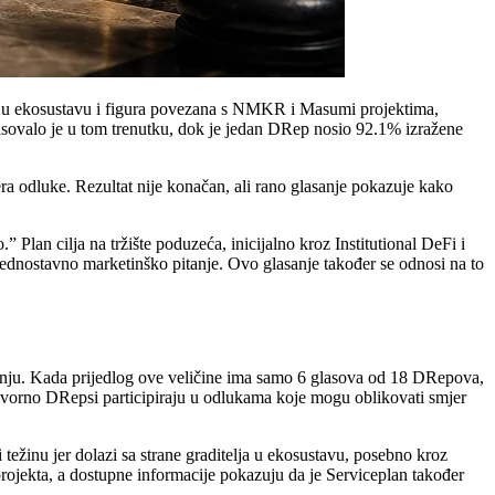
telja u ekosustavu i figura povezana s NMKR i Masumi projektima,
asovalo je u tom trenutku, dok je jedan DRep nosio 92.1% izražene
ra odluke. Rezultat nije konačan, ali rano glasanje pokazuje kako
n cilja na tržište poduzeća, inicijalno kroz Institutional DeFi i
jednostavno marketinško pitanje. Ovo glasanje također se odnosi na to
anju. Kada prijedlog ove veličine ima samo 6 glasova od 18 DRepova,
dgovorno DRepsi participiraju u odlukama koje mogu oblikovati smjer
ežinu jer dolazi sa strane graditelja u ekosustavu, posebno kroz
jekta, a dostupne informacije pokazuju da je Serviceplan također