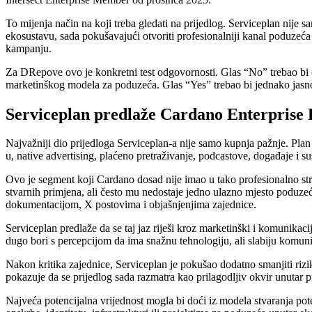
To mijenja način na koji treba gledati na prijedlog. Serviceplan nije
ekosustavu, sada pokušavajući otvoriti profesionalniji kanal poduzeća 
kampanju.
Za DRepove ovo je konkretni test odgovornosti. Glas “No” trebao bi obja
marketinškog modela za poduzeća. Glas “Yes” trebao bi jednako jasno 
Serviceplan predlaže Cardano Enterpris
Najvažniji dio prijedloga Serviceplan-a nije samo kupnja pažnje. Pla
u, native advertising, plaćeno pretraživanje, podcastove, događaje i s
Ovo je segment koji Cardano dosad nije imao u tako profesionalno str
stvarnih primjena, ali često mu nedostaje jedno ulazno mjesto poduze
dokumentacijom, X postovima i objašnjenjima zajednice.
Serviceplan predlaže da se taj jaz riješi kroz marketinški i komunikaci
dugo bori s percepcijom da ima snažnu tehnologiju, ali slabiju komunik
Nakon kritika zajednice, Serviceplan je pokušao dodatno smanjiti rizik 
pokazuje da se prijedlog sada razmatra kao prilagodljiv okvir unutar p
Najveća potencijalna vrijednost mogla bi doći iz modela stvaranja po