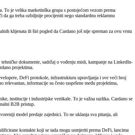
no-a. To je velika marketinška grupa s postojećom vezom prema
i da ga treba ozbiljnije procijeniti nego standardnu reklamnu
lnih klijenata ili širi pogled da Cardano još nije spreman za ovu vrstu
a, tehničke dokumente, sadržaj o vođenju misli, kampanje na LinkedIn-
ardano projektima.
lopere, DeFi protokole, infrastrukturu upravljanja i sve veći broj
no relevantan, informacije su često raspršene među projektima,
e, institucije i industrijske vertikale. To je važna razlika. Cardano se
onalni B2B pristup.
voreniji model predaje zajednici. To ne uklanja sva pitanja, ali
lificirane kontakte koji se tada mogu usmjeriti prema DeFi, lancima