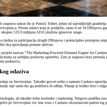
jih rasprava nakon što je Patrick Tobler, jedan od najvidljivijih gradi
rviceplan-a. Prema snimci koju je podijelio, samo 6 od 18 DRepova gl
d ukupno 535.9 milijuna ADA izražene glasovne snage.
dva tjedna za participaciju drugih DRepova i potencijalno promjenu smje
iri sloj upravljanja postane aktivan.
 projekt nazvan “The Marketing-Powered Demand Engine for Cardano.” Pla
kchaina za ozbiljnu poslovnu upotrebu. Zato je rasprava brzo prerasla 
štima poduzeća.
skog odaziva
gledaju na Serviceplan. Također govori nešto o samom Cardano upravlj
tanje nije samo tko ga podržava ili odbija. Pitanje je koliko brzo i o
logiju, ali također treba korisnike i marketing. Njegova podrška nosi t
riču jer Serviceplan već ima vezu s Cardano ekosustavom putem tog pro