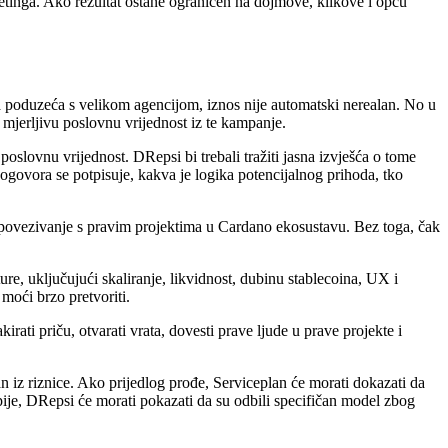
ketinga. Ako rezultat ostane ograničen na dojmove, klikove i opću
za poduzeća s velikom agencijom, iznos nije automatski nerealan. No u
 mjerljivu poslovnu vrijednost iz te kampanje.
oslovnu vrijednost. DRepsi bi trebali tražiti jasna izvješća o tome
ogovora se potpisuje, kakva je logika potencijalnog prihoda, tko
 povezivanje s pravim projektima u Cardano ekosustavu. Bez toga, čak
ure, uključujući skaliranje, likvidnost, dubinu stablecoina, UX i
moći brzo pretvoriti.
ati priču, otvarati vrata, dovesti prave ljude u prave projekte i
n iz riznice. Ako prijedlog prođe, Serviceplan će morati dokazati da
spije, DRepsi će morati pokazati da su odbili specifičan model zbog