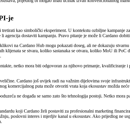
 ekosustava, prijedlog bi mogao imati učinak izvan konvencionalnog mar
PI-je
i tretirati kao simbolički eksperiment. U kontekstu ozbiljne kampanje 
 li agencija dostaviti kampanju. Pravo pitanje je može li Cardano dobiti
i klikovi na Cardano Hub mogu pokazati doseg, ali ne dokazuju stvarnu p
 klijenata se stvara, koliko sastanaka se otvara, koliko MoU ili PoC d
.
takte, netko mora biti odgovoran za njihovo primanje, kvalificiranje i
 veličine. Cardano još uvijek radi na važnim dijelovima svoje infrastrukt
nog komercijalnog puta može otvoriti vrata koja ekosustav možda neće 
duzeća ne događa se samo zato što tehnologija postoji. Netko mora pakir
ndardu koji Cardano želi postaviti za profesionalni marketing financira
žnju, poslovni interes i mjerljiv kanal u ekosustav. Ako prijedlog ne u
u.