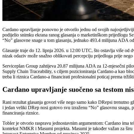
Cardano upravljanje ponovno je otvorilo jednu od svojih najosjetljivi
podijelio snimku ekrana ranog glasanja o marketinškom prijedlogu Se
“No” glasovne snage u tom glasanju, jednako 493.4 milijuna ADA o
Glasanje traje do 12. lipnja 2026. u 12:00 UTC, što ostavlja više od 
nizak odaziv može snažno oblikovati percepciju prijedloga prije nego š
Serviceplan Group zahtijeva 20.87 milijuna ADA za 12-mjesečni pilot
Supply Chain Traceability, s ciljem pozicioniranja Cardano-a kao bloc
treba li riznica Cardano-a financirati profesionalni poticaj prema trži
Cardano upravljanje suočeno sa testom ni
Rani rezultat glasanja govori više nego samo kako DRepsi trenutno 
i jedan veliki DRep nosi gotovo svu izraženu “No” glasovnu snagu, pi
financiranja riznice.
Tobler je otvorio raspravu jednostavnim argumentom: Cardano ima tehno
kontekst NMKR i Masumi projekta. Masumi je također važan za širu p
Intersect Enterprise Member od prosinca 2025.