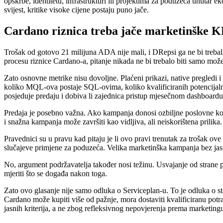
opskrbe, identitetu, infrastrukturi ili projektima za poduzeća unutar
svijest, kritike visoke cijene postaju puno jače.
Cardano riznica treba jače marketinške K
Trošak od gotovo 21 milijuna ADA nije mali, i DRepsi ga ne bi trebal
procesu riznice Cardano-a, pitanje nikada ne bi trebalo biti samo može
Zato osnovne metrike nisu dovoljne. Plaćeni prikazi, native pregledi 
koliko MQL-ova postaje SQL-ovima, koliko kvalificiranih potencijalnih
posjeduje predaju i dobiva li zajednica pristup mjesečnom dashboardu
Predaja je posebno važna. Ako kampanja donosi ozbiljne poslovne kon
i snažna kampanja može završiti kao vidljiva, ali neiskorištena prilika.
Pravednici su u pravu kad pitaju je li ovo pravi trenutak za trošak ove
slučajeve primjene za poduzeća. Velika marketinška kampanja bez jas
No, argument podržavatelja također nosi težinu. Usvajanje od strane po
mjeriti što se događa nakon toga.
Zato ovo glasanje nije samo odluka o Serviceplan-u. To je odluka o sta
Cardano može kupiti više od pažnje, mora dostaviti kvalificiranu potra
jasnih kriterija, a ne zbog refleksivnog nepovjerenja prema marketing