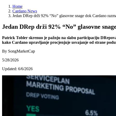
Home
Cardano News
Jedan DRep drži 92% “No” glasovne snage dok Cardano razmatr
Jedan DRep drži 92% “No” glasovne snage
Patrick Tobler skrenuo je pažnju na slabu participaciju DRepov
kako Cardano upravljanje procjenjuje usvajanje od strane poduzeć
By SongMarketCap
5/28/2026
Updated:
6/6/2026