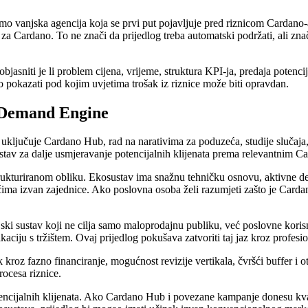
 samo vanjska agencija koja se prvi put pojavljuje pred riznicom Carda
za Cardano. To ne znači da prijedlog treba automatski podržati, ali znač
sniti je li problem cijena, vrijeme, struktura KPI-ja, predaja potencija
pokazati pod kojim uvjetima trošak iz riznice može biti opravdan.
e Demand Engine
n uključuje Cardano Hub, rad na narativima za poduzeća, studije slučaj
ustav za dalje usmjeravanje potencijalnih klijenata prema relevantnim C
ukturiranom obliku. Ekosustav ima snažnu tehničku osnovu, aktivne deve
ćima izvan zajednice. Ako poslovna osoba želi razumjeti zašto je Carda
jski sustav koji ne cilja samo maloprodajnu publiku, već poslovne korisnik
aciju s tržištem. Ovaj prijedlog pokušava zatvoriti taj jaz kroz profesi
kroz fazno financiranje, mogućnost revizije vertikala, čvršći buffer i ot
rocesa riznice.
tencijalnih klijenata. Ako Cardano Hub i povezane kampanje donesu kva