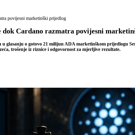
a povijesni marketinški prijedlog
 dok Cardano razmatra povijesni marketinš
a u glasanju o gotovo 21 milijun ADA marketinškom prijedlogu Ser
a, trošenje iz riznice i odgovornost za mjerljive rezultate.