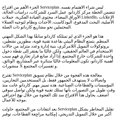
الجزء الأهم من اقتراح Serviceplan ليس شراء الاهتمام نفسه.
تتضمن الخطة مركز كاردانو، عمل السرد للشركات، دراسات الحالة،
الأوراق البيضاء، محتوى القيادة الفكرية، حملات LinkedIn، الإعلانات
الأصلية، البحث المدفوع، البودكاست، الأحداث ونظام لتوجيه العملاء
المحتملين نحو مشاريع كاردانو ذات الصلة.
هذا هو الجزء الذي لم تمتلكه كاردانو سابقًا بهذا الشكل المهني
المنظم. يتمتع النظام البيئي بقاعدة تقنية قوية، مطورين نشطين،
بروتوكولات التمويل اللامركزي، بنية إدارة وعدد متزايد من حالات
الاستخدام في العالم الحقيقي، ولكن غالبًا ما يفتقر إلى نقطة دخول
واحدة للشركات خارج المجتمع. إذا أراد صانع قرار تجاري فهم سبب
أهمية كاردانو، تكون المعلومات غالبًا متناثرة عبر المشاريع، الوثائق،
منشورات X و تفسيرات المجتمع.
تقترح Serviceplan معالجة هذه الفجوة من خلال نظام تسويق
واتصالات لا يستهدف الجمهور فقط، بل المستخدمين التجاريين،
المؤسسات والقطاعات الصناعية. هذه تمييز مهم. كاردانو عانت منذ
وقت طويل من التصورات بأنها تمتلك تقنية قوية ولكن تواصل سوقي
أضعف. يحاول هذا الاقتراح سد تلك الفجوة من خلال نهج احترافي
موجه للأعمال.
بعد انتقادات من المجتمع، حاولت Serviceplan تقليل المخاطر بشكل
أكبر من خلال التمويل التدريجي، إمكانية مراجعة القطاعات، توفير