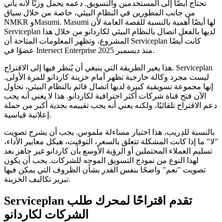
تحتاج أيضًا إلى المستخدمين والتسويق. دعمه يحمل وزنًا لأنه يأتي
من جانب المطورين في النظام البيئي، خاصة من خلال سياق
NMKR وMasumi. Masumi لها أيضًا أهمية بالنسبة للقصة العامة لأن
Serviceplan لديها بالفعل اتصال بالنظام البيئي لكاردانو من خلال هذا
المشروع، وتظهر المعلومات المتاحة أن Serviceplan كانت أيضًا
عضوًا في Intersect Enterprise منذ ديسمبر 2025.
هذا يغير الطريقة التي ينبغي أن يُنظر فيها إلى الاقتراح. Serviceplan
ليست مجرد وكالة خارجية تظهر أمام خزينة كاردانو للمرة الأولى.
إنها مجموعة تسويقية كبيرة لديها اتصال قائم بالنظام البيئي، تحاول
الآن فتح قناة شركات أكثر احترافية لكاردانو. هذا لا يعني أنه يجب
دعم الاقتراح تلقائيًا، ولكنه يعني أنه يجب تقييمه بجدية أكبر من حملة
إعلانية قياسية.
بالنسبة للدِريب، هذا اختبار مساءلة ملموس. يجب أن يشرح تصويت
"لا" ما إذا كانت المشكلة تتعلق بالسعر، التوقيت، هيكل معايير الأداء،
تسليم العملاء المحتملين أو الرؤية الأوسع بأن كاردانو غير جاهز بعد
لهذا النوع من نموذج التسويق الموجه للشركات. يجب أن يكون
تصويت "نعم" واضحًا بنفس القدر بشأن الظروف التي يمكن فيها
تبرير تكاليف الخزينة.
Serviceplan تقدم اقتراحًا لمحرك طلب
الشركات لكاردانو