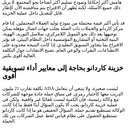
هامش أكثر إحكامًا ونموذج تسليم أكثر انفتاحاً نحو المجتمع. لا يزيل
ذلك جميع الأسئلة، لكنه يُظهر أن الاقتراح يتم مناقشته الآن كإطار
قابل للتعديل داخل عملية الخزينة.
قد تأتي أكبر قيمة محتملة من نموذج توليد العملاء المحتملين. إذا قام
مركز كاردانو والحملات ذات الصلة بجلب جهات اتصال مؤهلة يمكن
توجيهها بعد ذلك نحو التمويل اللامركزي، سلاسل التوريد، الهوية،
البنية التحتية أو المشاريع المؤسسية داخل النظام البيئي، قد يؤثر
الاقتراح بما يتجاوز التسويق التقليدي. إذا كانت النتيجة محدودة على
الانطباعات، النقرات والوعي العام، تصبح الانتقادات حول التكلفة
العالية أقوى بكثير.
خزينة كاردانو بحاجة إلى معايير أداء تسويقية
أقوى
تكلفة تقارب 21 مليون ADA ليست صغيرة، ولا ينبغي أن يتعامل
الدِريب معها كاختبار رمزي. في سياق حملة جادة موجهة للشركات
مع وكالة رئيسية، فإن الكمية ليست تلقائيًا غير واقعية. ولكن في
عملية خزينة كاردانو، يجب ألا يكون السؤال أبدًا فقط ما إذا كانت
الوكالة تستطيع تقديم حملة. السؤال الحقيقي هو ما إذا كانت كاردانو
تستطيع الحصول على نظام قياس لخط عمل الشركات من تلك
الحملة.