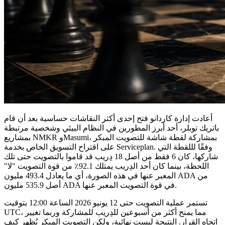
أعادت إدارة كاردانو فتح إحدى أكثر النقاشات حساسية بعد أن قام
باتريك توبلر، أحد أبرز المطورين في النظام البيئي وشخصية مرتبطة
بمشاريع NMKR وMasumi، بمشاركة لقطة شاشة للتصويت المبكر
على اقتراح التسويق الخاص بخدمة Serviceplan. وفقًا لللقطة التي
شاركها، كان 6 فقط من أصل 18 دِريب قد قاموا بالتصويت حتى تلك
اللحظة، بينما كان أحد الدِريب يمتلك 92.1٪ من قوة التصويت "لا"
المعبر عنها في هذه الصورة، أي ما يعادل 493.4 مليون ADA من
أصل 535.9 مليون ADA في قوة التصويت المعبر عنها.
تستمر عملية التصويت حتى 12 يونيو 2026 الساعة 12:00 بتوقيت
UTC، مما يمنح أكثر من أسبوعين للدِريب للمشاركة وربما تغيير
اتجاه القرار. النتيجة ليست نهائية، ولكن التصويت المبكر يُظهر كيف