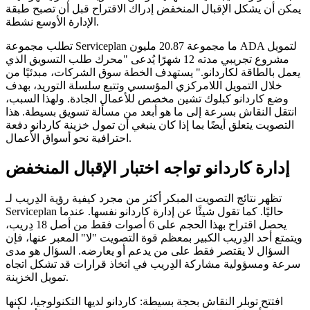
يمكن أن يشكل الإقبال المنخفض إدراك الاقتراح قبل أن تصبح طبقة
الإدارة الأوسع نشطة.
تطلب مجموعة Serviceplan ما مجموعة 20.87 مليون ADA لتمويل
مشروع تجريبي مدته 12 شهرًا يُدعى "محرك طلب التسويق الذي
يعمل بالطاقة لكاردانو." يستهدف الخطة سوق الشركات، مبدئيًا من
خلال التمويل اللامركزي المؤسسي وتتبع سلسلة التوريد، بهدف
وضع كاردانو كبلوك تشين مخصص للأعمال الجادة. ولهذا السبب،
انتقل النقاش بسرعة إلى ما هو أبعد من مسألة تسويق بسيطة. هذا
التصويت يتعلق أيضًا بما إذا كان ينبغي أن تمول خزينة كاردانو دفعة
احترافية نحو أسواق الأعمال.
إدارة كاردانو تواجه اختبار الإقبال المنخفض
تظهر نتائج التصويت المبكر أكثر من مجرد كيفية رؤية الدِريب لـ
Serviceplan حاليًا. كما تقول شيئًا عن إدارة كاردانو نفسها. عندما
يحصل اقتراح بهذا الحجم على 6 أصوات فقط من أصل 18 دِريب،
ويتمتع أحد الدِريب الكبير بمعظم قوة التصويت "لا" المعبر عنها، فإن
السؤال لا يقتصر فقط على من يدعم أو يعارضه. السؤال هو مدى
سرعة ومسؤولية مشاركة الدِريب في اتخاذ قرارات قد تشكل اتجاه
تمويل الخزينة.
افتتح توبلر النقاش بحجة بسيطة: كاردانو لديها التكنولوجيا، لكنها