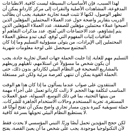
لهذا السبب، فإن الأساسيات البسيطة ليست كافية. الانطباعات
المدفوعة، المشاهدات الأصلية والنقرات إلى مركز كاردانو يمكن أن
تظهر الوصول، لكنها لا تثبت قيمة تجارية حقيقية. يجب أن يطالب
الدِريب بتقارير واضحة حول عدد العملاء المحتملين المؤهلين الذين
أصبحوا عملاء محتملين مؤهلين للصفقة، عدد العملاء المؤهلين الذين
يتم إنشاؤهم، عدد الاجتماعات التي تُفتح، عدد مذكرات التفاهم أو
اتفاقيات إثبات المفهوم التي تُوقع، كيف تبدو منطق العملاء
المحتملين إلى الإيرادات، من يتولى مسؤولية التسليم وما إذا كان
المجتمع سيحصل على لوحة معلومات شهرية.
التسليم مهم للغاية. إذا جلبت الحملة جهات اتصال تجارية جادة، يجب
أن يكون شخص ما مسؤولاً عن استلامهم، تأهيلهم وربطهم
بالمشاريع الصحيحة في النظام البيئي لكاردانو. بدون ذلك، حتى
الحملة القوية يمكن أن تنتهي كفرصة مرئية ولكن غير مستغلة.
المنتقدون على صواب عندما يسألون ما إذا كان هذا هو الوقت
المناسب لتكلفة بهذا الحجم. لا زالت كاردانو تعمل على أجزاء مهمة
من بنيتها التحتية، بما في ذلك التوسع، السيولة، عمق العملات
المستقرة، تجربة المستخدم وحالات الاستخدام الجاهزة للشركات.
حملة تسويقية كبيرة بدون مسار تجاري واضح يمكن أن تفتح أبوابًا قد
لا يستطيع النظام البيئي تحويلها بسرعة كافية.
لكن حجج المؤيدين تحمل أيضًا وزنًا. التبني المؤسسي لا يحدث فقط
لأن التكنولوجيا موجودة. يجب على شخص ما أن يعبئ القصة، يفتح