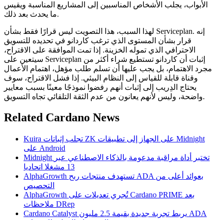
الأبواب، يجلب الأشخاص المناسبين إلى المشاريع المناسبة ويقيس
ما يحدث بعد ذلك.
لهذا السبب، هذا التصويت ليس قرارًا فقط بشأن Serviceplan. إنه
قرار بشأن المستوى الذي ترغب كاردانو في تحديده للتسويق
الاحترافي الذي تموله الخزينة. إذا تمت الموافقة على الاقتراح،
سيتعين على Serviceplan إثبات أن كاردانو تستطيع شراء أكثر من
مجرد الاهتمام، بل يجب عليها أن تسلم طلب مؤهل، اهتمام الأعمال
وقناة قابلة للقياس إلى النظام البيئي. إذا فشل الاقتراح، سوف
يحتاج الدِريب إلى إثبات أنهم رفضوا نموذجًا معينًا بسبب معايير
واضحة، وليس لأنهم يعانون من عدم الثقة التلقائي تجاه التسويق.
Related Cardano News
Kuira تجلب إثباتات ZK على الجهاز إلى تطبيقات Midnight
على Android
Midnight تختبر أداة مراقبة مدعومة بالذكاء الاصطناعي عبر
13 مشغلا اتحاديا
AlphaGrowth تستهدف منتجات ربح ADA بعوائد أعلى من
التحصيص
AlphaGrowth تُجري تعديلات على Cardano PRIME بعد
ملاحظات DRep
Cardano Catalyst يربط تجربة جديدة بقيمة 2.5 مليون ADA