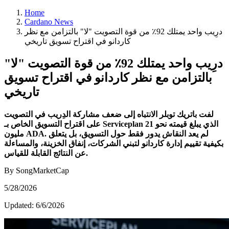
Home
Cardano News
درِيب واحد يمتلك 92٪ من قوة التصويت "لا" بالتزامن مع نظر
كاردانو في اقتراح تسويق تاريخي
درِيب واحد يمتلك 92٪ من قوة التصويت "لا"
بالتزامن مع نظر كاردانو في اقتراح تسويق
تاريخي
لفت باتريك توبلر الانتباه إلى ضعف مشاركة الدِريب في التصويت
على اقتراح التسويق الخاص بـ Serviceplan الذي يبلغ قيمته نحو 21
مليون ADA. لم يعد النقاش يدور فقط حول التسويق، بل يتعلق
بكيفية تقييم إدارة كاردانو لتبني الشركات، إنفاق الخزينة، والمساءلة
عن النتائج القابلة للقياس.
By SongMarketCap
5/28/2026
Updated:
6/6/2026