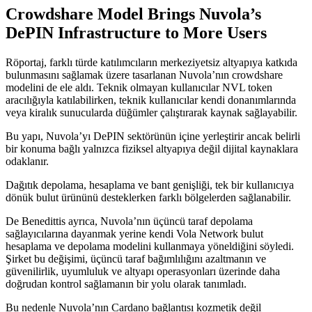
Crowdshare Model Brings Nuvola’s
DePIN Infrastructure to More Users
Röportaj, farklı türde katılımcıların merkeziyetsiz altyapıya katkıda
bulunmasını sağlamak üzere tasarlanan Nuvola’nın crowdshare
modelini de ele aldı. Teknik olmayan kullanıcılar NVL token
aracılığıyla katılabilirken, teknik kullanıcılar kendi donanımlarında
veya kiralık sunucularda düğümler çalıştırarak kaynak sağlayabilir.
Bu yapı, Nuvola’yı DePIN sektörünün içine yerleştirir ancak belirli
bir konuma bağlı yalnızca fiziksel altyapıya değil dijital kaynaklara
odaklanır.
Dağıtık depolama, hesaplama ve bant genişliği, tek bir kullanıcıya
dönük bulut ürününü desteklerken farklı bölgelerden sağlanabilir.
De Benedittis ayrıca, Nuvola’nın üçüncü taraf depolama
sağlayıcılarına dayanmak yerine kendi Vola Network bulut
hesaplama ve depolama modelini kullanmaya yöneldiğini söyledi.
Şirket bu değişimi, üçüncü taraf bağımlılığını azaltmanın ve
güvenilirlik, uyumluluk ve altyapı operasyonları üzerinde daha
doğrudan kontrol sağlamanın bir yolu olarak tanımladı.
Bu nedenle Nuvola’nın Cardano bağlantısı kozmetik değil