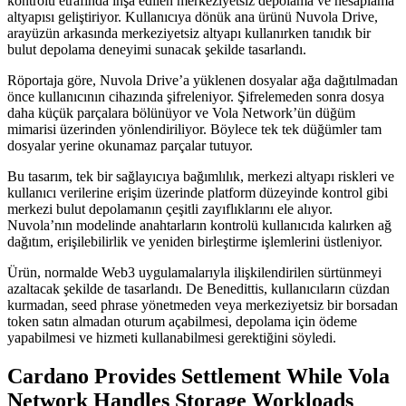
kontrolü etrafında inşa edilen merkeziyetsiz depolama ve hesaplama
altyapısı geliştiriyor. Kullanıcıya dönük ana ürünü Nuvola Drive,
arayüzün arkasında merkeziyetsiz altyapı kullanırken tanıdık bir
bulut depolama deneyimi sunacak şekilde tasarlandı.
Röportaja göre, Nuvola Drive’a yüklenen dosyalar ağa dağıtılmadan
önce kullanıcının cihazında şifreleniyor. Şifrelemeden sonra dosya
daha küçük parçalara bölünüyor ve Vola Network’ün düğüm
mimarisi üzerinden yönlendiriliyor. Böylece tek tek düğümler tam
dosyalar yerine okunamaz parçalar tutuyor.
Bu tasarım, tek bir sağlayıcıya bağımlılık, merkezi altyapı riskleri ve
kullanıcı verilerine erişim üzerinde platform düzeyinde kontrol gibi
merkezi bulut depolamanın çeşitli zayıflıklarını ele alıyor.
Nuvola’nın modelinde anahtarların kontrolü kullanıcıda kalırken ağ
dağıtım, erişilebilirlik ve yeniden birleştirme işlemlerini üstleniyor.
Ürün, normalde Web3 uygulamalarıyla ilişkilendirilen sürtünmeyi
azaltacak şekilde de tasarlandı. De Benedittis, kullanıcıların cüzdan
kurmadan, seed phrase yönetmeden veya merkeziyetsiz bir borsadan
token satın almadan oturum açabilmesi, depolama için ödeme
yapabilmesi ve hizmeti kullanabilmesi gerektiğini söyledi.
Cardano Provides Settlement While Vola
Network Handles Storage Workloads