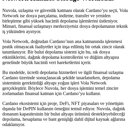
Nuvola, uzlaşma ve güvenlik katmanı olarak Cardano’yu seçti, Vola
Network ise dosya parçalama, indirme, transfer ve yeniden
birleştirme gibi yüksek hacimli depolama işlemlerini üstleniyor.
Mimari, finansal uzlaşmayı merkeziyetsiz dosya depolamanın teknik
iş yükünden ayırıyor.
Vola Network, doğrudan Cardano’nun ana katmanında işlenmesi
pratik olmayacak faaliyetler için inşa edilmiş bir ortak zincir olarak
tanımlanıyor. Bir bulut depolama sistemi için bu, sık dosya
etkinliklerini, dağıtık depolama kontrollerini ve düğüm altyapısı
genelinde büyük hacimli veri hareketlerini içerir.
Bu modelde, ücretli depolama hizmetleri ve ilgili finansal uzlaşma
Cardano üzerinde sonuçlanacak şekilde tasarlanırken, depolama
sisteminin gerektirdiği altyapı yoğun işleri Vola Network
gerçekleştirir. Böylece Nuvola, her dosya işlemini temel zincire
zorlamadan finansal katman için Cardano’yu kullanır.
Cardano ekosistemi için proje, DeFi, NFT piyasaları ve yönetişim
dışında bir DePIN kullanım örneğini temsil ediyor. Nuvola, dağıtık
donanım kapasitesinin bir bulut altyapı ürününü destekleyebileceği
depolama, hesaplama ve bant genişliği dahil dijital kaynak ağlarına
odaklanıyor.