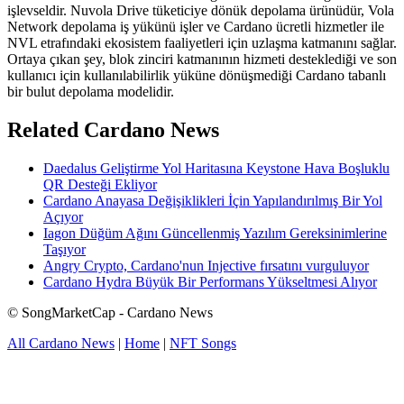
işlevseldir. Nuvola Drive tüketiciye dönük depolama ürünüdür, Vola
Network depolama iş yükünü işler ve Cardano ücretli hizmetler ile
NVL etrafındaki ekosistem faaliyetleri için uzlaşma katmanını sağlar.
Ortaya çıkan şey, blok zinciri katmanının hizmeti desteklediği ve son
kullanıcı için kullanılabilirlik yüküne dönüşmediği Cardano tabanlı
bir bulut depolama modelidir.
Related Cardano News
Daedalus Geliştirme Yol Haritasına Keystone Hava Boşluklu
QR Desteği Ekliyor
Cardano Anayasa Değişiklikleri İçin Yapılandırılmış Bir Yol
Açıyor
Iagon Düğüm Ağını Güncellenmiş Yazılım Gereksinimlerine
Taşıyor
Angry Crypto, Cardano'nun Injective fırsatını vurguluyor
Cardano Hydra Büyük Bir Performans Yükseltmesi Alıyor
© SongMarketCap - Cardano News
All Cardano News
|
Home
|
NFT Songs