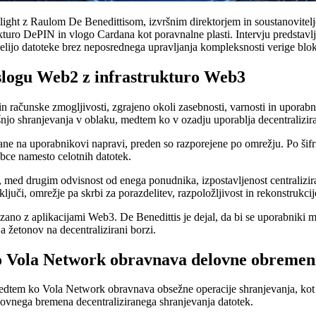
tlight z Raulom De Benedittisom, izvršnim direktorjem in soustanovite
kturo DePIN in vlogo Cardana kot poravnalne plasti. Intervju predstavlja
 selijo datoteke brez neposrednega upravljanja kompleksnosti verige blo
 slogu Web2 z infrastrukturo Web3
e in računske zmogljivosti, zgrajeno okoli zasebnosti, varnosti in upor
jo shranjevanja v oblaku, medtem ko v ozadju uporablja decentralizira
ane na uporabnikovi napravi, preden so razporejene po omrežju. Po šifri
bce namesto celotnih datotek.
, med drugim odvisnost od enega ponudnika, izpostavljenost centralizira
či, omrežje pa skrbi za porazdelitev, razpoložljivost in rekonstrukcij
ano z aplikacijami Web3. De Benedittis je dejal, da bi se uporabniki mora
 žetonov na decentralizirani borzi.
 Vola Network obravnava delovne obremeni
edtem ko Vola Network obravnava obsežne operacije shranjevanja, kot s
lovnega bremena decentraliziranega shranjevanja datotek.