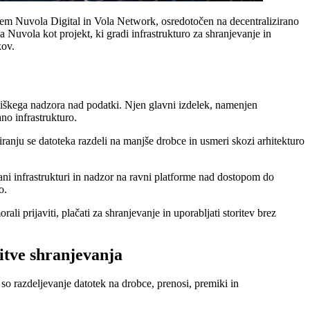
ljem Nuvola Digital in Vola Network, osredotočen na decentralizirano
 Nuvola kot projekt, ki gradi infrastrukturo za shranjevanje in
kov.
abniškega nadzora nad podatki. Njen glavni izdelek, namenjen
no infrastrukturo.
ranju se datoteka razdeli na manjše drobce in usmeri skozi arhitekturo
ni infrastrukturi in nadzor na ravni platforme nad dostopom do
o.
li prijaviti, plačati za shranjevanje in uporabljati storitev brez
tve shranjevanja
o razdeljevanje datotek na drobce, prenosi, premiki in