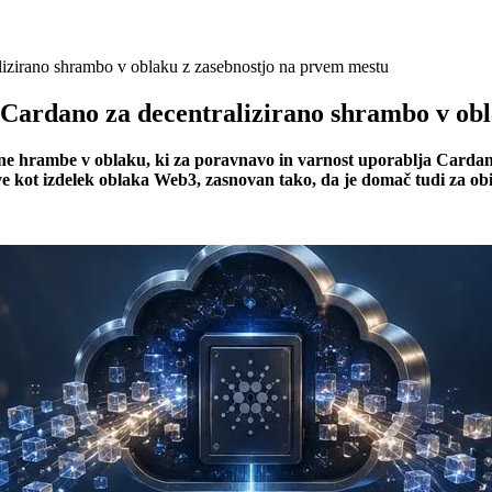
lizirano shrambo v oblaku z zasebnostjo na prvem mestu
t Cardano za decentralizirano shrambo v ob
rane hrambe v oblaku, ki za poravnavo in varnost uporablja Carda
e kot izdelek oblaka Web3, zasnovan tako, da je domač tudi za ob