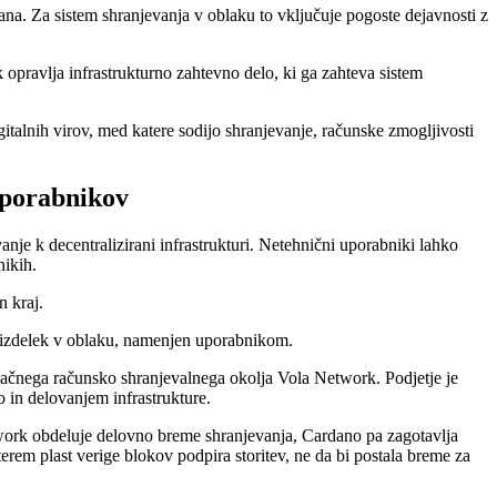
dana. Za sistem shranjevanja v oblaku to vključuje pogoste dejavnosti z
opravlja infrastrukturno zahtevno delo, ki ga zahteva sistem
talnih virov, med katere sodijo shranjevanje, računske zmogljivosti
uporabnikov
je k decentralizirani infrastrukturi. Netehnični uporabniki lahko
nikih.
n kraj.
en izdelek v oblaku, namenjen uporabnikom.
lačnega računsko shranjevalnega okolja Vola Network. Podjetje je
o in delovanjem infrastrukture.
twork obdeluje delovno breme shranjevanja, Cardano pa zagotavlja
erem plast verige blokov podpira storitev, ne da bi postala breme za