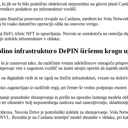
 ki jih ne bi bilo praktično obdelovati neposredno na glavni plasti Car
remikov podatkov po infrastrukturi vozlišč.
vezana finančna poravnava izvajale na Cardanu, medtem ko Vola Network 
 bi vsako datotečno operacijo silila na osnovno verigo.
DeFi, tržnic NFT in upravljanja. Nuvola se osredotoča na omrežja digi
jo izdelek infrastrukture v oblaku.
olino infrastrukturo DePIN širšemu krogu 
 ki je zasnovan tako, da različnim vrstam udeležencev omogoča prispevan
evajo vire z zagonom vozlišč na lastni strojni opremi ali najetih strež
igitalnih virih in ne zgolj na fizični infrastrukturi, vezani na določe
hko zagotavljajo iz različnih regij, pri čemer še vedno podpirajo enot
unanje ponudnike shranjevanja in prešla na uporabo lastnega modela ob
 ter ohranitev bolj neposrednega nadzora nad zanesljivostjo, skladnostj
idezna. Nuvola Drive je potrošniški izdelek za shranjevanje, Vola Ne
li NVL. Rezultat je na Cardanu temelječ model shrambe v oblaku, pri kat