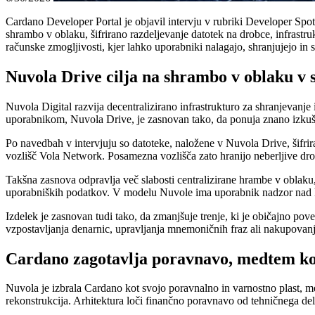
Cardano Developer Portal je objavil intervju v rubriki Developer Spo
shrambo v oblaku, šifrirano razdeljevanje datotek na drobce, infrastru
računske zmogljivosti, kjer lahko uporabniki nalagajo, shranjujejo in
Nuvola Drive cilja na shrambo v oblaku v
Nuvola Digital razvija decentralizirano infrastrukturo za shranjevanj
uporabnikom, Nuvola Drive, je zasnovan tako, da ponuja znano izkušn
Po navedbah v intervjuju so datoteke, naložene v Nuvola Drive, šifrir
vozlišč Vola Network. Posamezna vozlišča zato hranijo neberljive dro
Takšna zasnova odpravlja več slabosti centralizirane hrambe v oblaku
uporabniških podatkov. V modelu Nuvole ima uporabnik nadzor nad klju
Izdelek je zasnovan tudi tako, da zmanjšuje trenje, ki je običajno povez
vzpostavljanja denarnic, upravljanja mnemoničnih fraz ali nakupovanja
Cardano zagotavlja poravnavo, medtem ko
Nuvola je izbrala Cardano kot svojo poravnalno in varnostno plast, m
rekonstrukcija. Arhitektura loči finančno poravnavo od tehničnega de