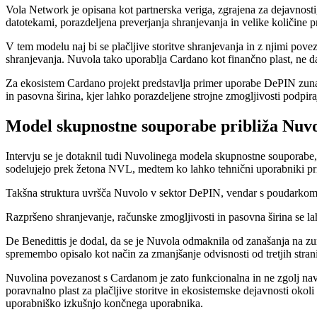
Vola Network je opisana kot partnerska veriga, zgrajena za dejavnosti,
datotekami, porazdeljena preverjanja shranjevanja in velike količine p
V tem modelu naj bi se plačljive storitve shranjevanja in z njimi po
shranjevanja. Nuvola tako uporablja Cardano kot finančno plast, ne da
Za ekosistem Cardano projekt predstavlja primer uporabe DePIN zunaj 
in pasovna širina, kjer lahko porazdeljene strojne zmogljivosti podpira
Model skupnostne souporabe približa Nuv
Intervju se je dotaknil tudi Nuvolinega modela skupnostne souporabe,
sodelujejo prek žetona NVL, medtem ko lahko tehnični uporabniki prisp
Takšna struktura uvršča Nuvolo v sektor DePIN, vendar s poudarkom na d
Razpršeno shranjevanje, računske zmogljivosti in pasovna širina se la
De Benedittis je dodal, da se je Nuvola odmaknila od zanašanja na z
spremembo opisalo kot način za zmanjšanje odvisnosti od tretjih strani
Nuvolina povezanost s Cardanom je zato funkcionalna in ne zgolj nav
poravnalno plast za plačljive storitve in ekosistemske dejavnosti oko
uporabniško izkušnjo končnega uporabnika.