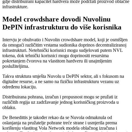
gdje distribuirani kapacitet hardvera može podržati proizvod oblačne
infrastrukture.
Model crowdshare dovodi Nuvolinu
DePIN infrastrukturu do više korisnika
Intervju je obuhvatio i Nuvolin crowdshare model, koji je osmišljen
da omogući različitim vrstama sudionika doprinos decentraliziranoj
infrastrukturi. Netehnički korisnici mogu sudjelovati putem NVL
tokena, dok tehnički korisnici mogu doprinositi resursima
pokretanjem čvorova na vlastitom hardveru ili unajmljenim
poslužiteljima.
Takva struktura smješta Nuvolu u DePIN sektor, ali s fokusom na
digitalne resurse, a ne samo na fizičku infrastrukturu vezanu uz
određenu lokaciju.
Distribuirana pohrana, izračun i propusnost mogu se pružati iz
različitih regija uz zadržavanje jednog korisničkog proizvoda u
oblaku.
De Benedittis je također rekao da se Nuvola odmaknula od
oslanjanja na pružatelje pohrane treće strane i usmjerila prema
korištenju vlastitog Vola Network modela oblačnog izračuna i