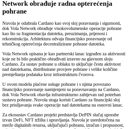
Network obrađuje radna opterećenja
pohrane
Nuvola je odabrala Cardano kao svoj sloj poravnanja i sigurnosti,
dok Vola Network obrađuje visokovolumenske operacije pohrane
kao što su fragmentacija datoteka, preuzimanja, prijenosi i
rekonstrukcija. Arhitektura odvaja financijsko poravnanje od
tehničkog opterećenja decentralizirane pohrane datoteka.
Vola Network opisana je kao partnerski lanac izgrađen za aktivnosti
koje ne bi bilo praktično obrađivati izravno na glavnom sloju
Cardano. Za sustav pohrane u oblaku to uključuje čestu aktivnost
nad datotekama, distribuirane provjere pohrane i velike količine
premještanja podataka kroz infrastrukturu čvorova.
U ovom modelu plaćene usluge pohrane i s njima povezano
financijsko poravnanje namijenjeni su poravnavanju na Cardano,
dok Vola Network obavlja infrastrukturno zahtjevan rad potreban
sustavu pohrane. Nuvola stoga koristi Cardano za financijski sloj
bez prisiljavanja svake operacije nad datotekama na osnovni lanac.
Za ekosustav Cardano projekt predstavlja DePIN slučaj uporabe
izvan DeFi, NFT tržišta i upravljanja. Nuvola je usredotočena na
mreže digitalnih resursa, uključujući pohranu, izračun i propusnost,