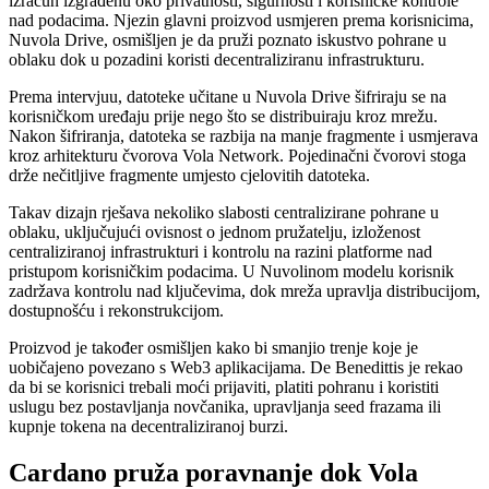
izračun izgrađenu oko privatnosti, sigurnosti i korisničke kontrole
nad podacima. Njezin glavni proizvod usmjeren prema korisnicima,
Nuvola Drive, osmišljen je da pruži poznato iskustvo pohrane u
oblaku dok u pozadini koristi decentraliziranu infrastrukturu.
Prema intervjuu, datoteke učitane u Nuvola Drive šifriraju se na
korisničkom uređaju prije nego što se distribuiraju kroz mrežu.
Nakon šifriranja, datoteka se razbija na manje fragmente i usmjerava
kroz arhitekturu čvorova Vola Network. Pojedinačni čvorovi stoga
drže nečitljive fragmente umjesto cjelovitih datoteka.
Takav dizajn rješava nekoliko slabosti centralizirane pohrane u
oblaku, uključujući ovisnost o jednom pružatelju, izloženost
centraliziranoj infrastrukturi i kontrolu na razini platforme nad
pristupom korisničkim podacima. U Nuvolinom modelu korisnik
zadržava kontrolu nad ključevima, dok mreža upravlja distribucijom,
dostupnošću i rekonstrukcijom.
Proizvod je također osmišljen kako bi smanjio trenje koje je
uobičajeno povezano s Web3 aplikacijama. De Benedittis je rekao
da bi se korisnici trebali moći prijaviti, platiti pohranu i koristiti
uslugu bez postavljanja novčanika, upravljanja seed frazama ili
kupnje tokena na decentraliziranoj burzi.
Cardano pruža poravnanje dok Vola