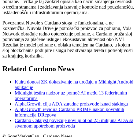
pohrane. Tvrtka je taj zaokret opisala kao način smanjenja ovisnosti
o trećim stranama i zadržavanja izravnije kontrole nad pouzdanošću,
usklađenošću i infrastrukturnim operacijama.
Povezanost Nuvole s Cardano stoga je funkcionalna, a ne
kozmetička. Nuvola Drive je potrošački proizvod za pohranu, Vola
Network obrađuje radno opterećenje pohrane, a Cardano pruža sloj
poravnanja za plaćene usluge i ekosustavnu aktivnost oko NVL.
Rezultat je model pohrane u oblaku temeljen na Cardano, u kojem
sloj blockchaina podupire uslugu bez stvaranja tereta upotrebljivosti
za krajnjeg korisnika.
Related Cardano News
Kuira donosi ZK dokazivanje na uređaju u Midnight Android
aplikacije
Midnight testira nadzor uz pomoć AI među 13 federiranim
operatorima
AlphaGrowth cilja ADA zaradne proizvode iznad stakinga
AlphaGrowth revidira Cardano PRIME nakon povratnih
informacija DRepova
Cardano Catalyst povezuje novi pilot od 2,5 milijuna ADA sa
stvarnom upotrebom proizvoda
© SongMarketCap - Cardano News