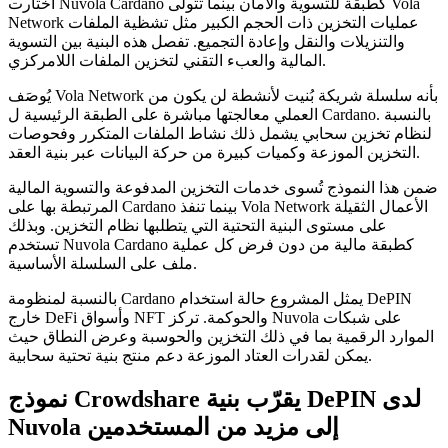
اختارت Nuvola Cardano كطبقة للتسوية والأمان بينما تتولى Vola
Network عمليات التخزين ذات الحجم الكبير مثل تشظية الملفات
والتنزيلات والنقل وإعادة التجميع. تفصل هذه البنية بين التسوية
المالية والعبء التقني لتخزين الملفات اللامركزي.
يُوصَف Vola Network بأنه سلسلة شريكة بُنيت لأنشطة لن يكون من
العملي معالجتها مباشرة على الطبقة الرئيسية ل Cardano. بالنسبة
لنظام تخزين سحابي يشمل ذلك نشاط الملفات المتكرر وفحوصات
التخزين الموزعة وكميات كبيرة من حركة البيانات عبر بنية العقد.
ضمن هذا النموذج تُسوى خدمات التخزين المدفوعة والتسوية المالية
المرتبطة بها على Cardano بينما تنفذ Vola Network الأعمال الثقيلة
على مستوى البنية التحتية التي يتطلبها نظام التخزين. وبذلك
تستخدم Nuvola Cardano كطبقة مالية من دون فرض كل عملية
ملف على السلسلة الأساسية.
بالنسبة لمنظومة Cardano يمثل المشروع حالة استخدام DePIN
خارج DeFi وأسواق NFT والحوكمة. تركز Nuvola على شبكات
الموارد الرقمية بما في ذلك التخزين والحوسبة وعرض النطاق حيث
يمكن لقدرات العتاد الموزعة دعم منتج بنية تحتية سحابية.
نموذج Crowdshare يقرّب بنية DePIN لدى
Nuvola إلى مزيد من المستخدمين