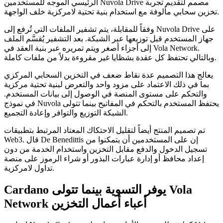
الرئيسي الموجه للمستخدمين Nuvola Drive مصمم لتقديم تجربة
تخزين سحابي مألوفة مع استخدام بنية تحتية لامركزية خلف الواجهة.
وفقاً للمقابلة، يتم تشفير الملفات التي تُرفع إلى Nuvola Drive على
جهاز المستخدم قبل توزيعها عبر الشبكة. بعد التشفير يُقسَّم الملف
إلى أجزاء أصغر ويتم تمريره عبر بنية العقد في Vola Network.
وبالتالي تحتفظ كل عقدة بشظايا غير مقروءة بدلاً من ملفات كاملة.
يعالج هذا التصميم عدة نقاط ضعف في التخزين السحابي المركزي
بما في ذلك الاعتماد على مزود واحد والتعرض لبنية تحتية مركزية
والتحكم على مستوى المنصة في الوصول إلى بيانات المستخدم.
في نموذج Nuvola يحتفظ المستخدم بالتحكم في المفاتيح بينما تتولى
الشبكة التوزيع والتوافر وإعادة التجميع.
تم تصميم المنتج أيضاً لتقليل الاحتكاك المعتاد المرتبط بتطبيقات
Web3. قال De Benedittis إن على المستخدمين أن يتمكنوا من
تسجيل الدخول والدفع مقابل التخزين واستخدام الخدمة من دون
إعداد محافظ أو إدارة عبارات البذور أو شراء الرموز على منصة
تداول لامركزية.
Cardano يوفر التسوية بينما تتولى Vola
Network أعباء أعمال التخزين