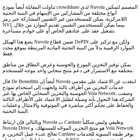
تناولت المقابلة أيضاً نموذج crowdshare لدى Nuvola المصمم لتمكين
أنواع مختلفة من المشاركين من الإسهام في البنية التحتية
اللامركزية. يمكن للمستخدمين غير التقنيين المشاركة عبر رمز
NVL بينما يمكن للمستخدمين التقنيين تقديم الموارد من خلال
تشغيل عقد على عتادهم الخاص أو على خوادم مستأجرة.
يضع هذا الهيكل Nuvola ضمن قطاع DePIN ولكن مع تركيز على
الموارد الرقمية بدلاً من البنية التحتية المادية المرتبطة بموقع محدد
فقط.
يمكن توفير التخزين الموزع والحوسبة وعرض النطاق من مناطق
مختلفة مع الاستمرار في دعم منتج سحابي واحد موجه للمستخدم.
قال De Benedittis أيضاً إن Nuvola ابتعدت عن الاعتماد على مقدمي
خدمات التخزين من أطراف ثالثة واتجهت إلى استخدام نموذج
الحوسبة والتخزين السحابي الخاص بها عبر Vola Network. وصفت
الشركة هذا التحول بأنه وسيلة لتقليل الاعتماد على الأطراف الثالثة
والحفاظ على تحكم أكثر مباشرة في الموثوقية والامتثال وعمليات
البنية التحتية.
وبالتالي فإن ارتباط Nuvola ب Cardano وظيفي وليس شكلياً.
Nuvola Drive هو منتج التخزين الموجّه للمستهلك، و Vola Network
تعالج عبء عمل التخزين، و Cardano يوفر طبقة التسوية للخدمات
المدفوعة ونشاط المنظومة حول NVL. والنتيجة نموذج تخزين