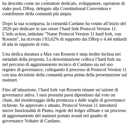
ha descritto come un costruttore dedicato, sviluppatore, operatore di
stake pool, DRep, delegato alla Constitutional Convention e
contributore della comunità più ampia.
Dopo la sua scomparsa, la comunità Cardano ha votato all’inizio del
2026 per dedicare in suo onore l’hard fork Protocol Version 11.
L’info action, intitolata "Name Protocol Version 11 hard fork, van
Rossem", ha ricevuto l’83,62% di supporto dai DRep e 4,44 miliardi
di ada in supporto di voto.
Una dedica duratura a Max van Rossem è stata inoltre inclusa nei
metadati della proposta. La denominazione colloca l’hard fork sia
nel percorso di aggiornamento tecnico di Cardano sia nel suo
registro di governance, collegando il processo di Protocol Version 11
con una decisione della comunità presa prima della presentazione sul
mainnet.
Fino all’attuazione, l’hard fork van Rossem rimane un’azione di
governance attiva. I suoi prossimi passi dipendono dal voto on
chain, dal monitoraggio della prontezza e dalle soglie di governance
richieste. Se approvato e attuato, Protocol Version 11 introdurrà
nuove funzionalità di Plutus, regole del ledger affinate e un processo
di aggiornamento del mainnet portato avanti nel quadro di
governance Voltaire di Cardano.