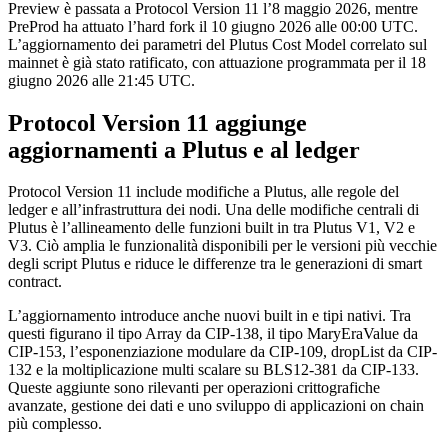
Preview è passata a Protocol Version 11 l’8 maggio 2026, mentre
PreProd ha attuato l’hard fork il 10 giugno 2026 alle 00:00 UTC.
L’aggiornamento dei parametri del Plutus Cost Model correlato sul
mainnet è già stato ratificato, con attuazione programmata per il 18
giugno 2026 alle 21:45 UTC.
Protocol Version 11 aggiunge
aggiornamenti a Plutus e al ledger
Protocol Version 11 include modifiche a Plutus, alle regole del
ledger e all’infrastruttura dei nodi. Una delle modifiche centrali di
Plutus è l’allineamento delle funzioni built in tra Plutus V1, V2 e
V3. Ciò amplia le funzionalità disponibili per le versioni più vecchie
degli script Plutus e riduce le differenze tra le generazioni di smart
contract.
L’aggiornamento introduce anche nuovi built in e tipi nativi. Tra
questi figurano il tipo Array da CIP-138, il tipo MaryEraValue da
CIP-153, l’esponenziazione modulare da CIP-109, dropList da CIP-
132 e la moltiplicazione multi scalare su BLS12-381 da CIP-133.
Queste aggiunte sono rilevanti per operazioni crittografiche
avanzate, gestione dei dati e uno sviluppo di applicazioni on chain
più complesso.