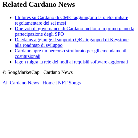
Related Cardano News
I futures su Cardano di CME raggiungono la pietra miliare
regolamentare dei sei mesi
Due voti di governance di Cardano mettono in primo piano la
partecipazione degli SPO
Daedalus aggiunge il supporto QR air gapped di Keystone
alla roadmap di sviluppo
Cardano apre un percorso strutturato per gli emendamenti
costituzionali
Iagon migra la rete dei nodi ai requisiti software aggiornati
© SongMarketCap - Cardano News
All Cardano News
|
Home
|
NFT Songs