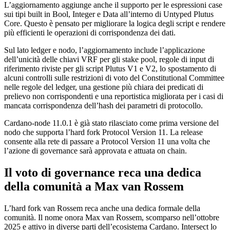
L’aggiornamento aggiunge anche il supporto per le espressioni case
sui tipi built in Bool, Integer e Data all’interno di Untyped Plutus
Core. Questo è pensato per migliorare la logica degli script e rendere
più efficienti le operazioni di corrispondenza dei dati.
Sul lato ledger e nodo, l’aggiornamento include l’applicazione
dell’unicità delle chiavi VRF per gli stake pool, regole di input di
riferimento riviste per gli script Plutus V1 e V2, lo spostamento di
alcuni controlli sulle restrizioni di voto del Constitutional Committee
nelle regole del ledger, una gestione più chiara dei predicati di
prelievo non corrispondenti e una reportistica migliorata per i casi di
mancata corrispondenza dell’hash dei parametri di protocollo.
Cardano-node 11.0.1 è già stato rilasciato come prima versione del
nodo che supporta l’hard fork Protocol Version 11. La release
consente alla rete di passare a Protocol Version 11 una volta che
l’azione di governance sarà approvata e attuata on chain.
Il voto di governance reca una dedica
della comunità a Max van Rossem
L’hard fork van Rossem reca anche una dedica formale della
comunità. Il nome onora Max van Rossem, scomparso nell’ottobre
2025 e attivo in diverse parti dell’ecosistema Cardano. Intersect lo