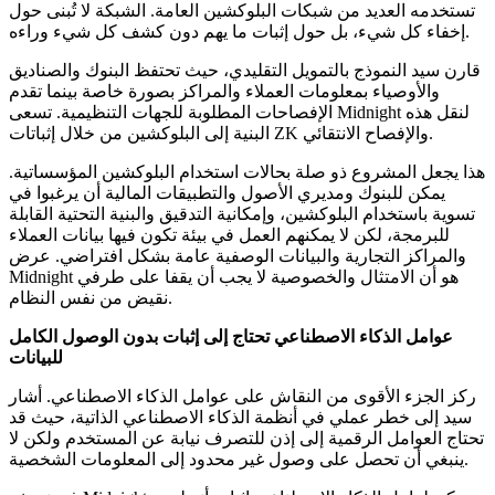
تستخدمه العديد من شبكات البلوكشين العامة. الشبكة لا تُبنى حول
إخفاء كل شيء، بل حول إثبات ما يهم دون كشف كل شيء وراءه.
قارن سيد النموذج بالتمويل التقليدي، حيث تحتفظ البنوك والصناديق
والأوصياء بمعلومات العملاء والمراكز بصورة خاصة بينما تقدم
الإفصاحات المطلوبة للجهات التنظيمية. تسعى Midnight لنقل هذه
البنية إلى البلوكشين من خلال إثباتات ZK والإفصاح الانتقائي.
هذا يجعل المشروع ذو صلة بحالات استخدام البلوكشين المؤسساتية.
يمكن للبنوك ومديري الأصول والتطبيقات المالية أن يرغبوا في
تسوية باستخدام البلوكشين، وإمكانية التدقيق والبنية التحتية القابلة
للبرمجة، لكن لا يمكنهم العمل في بيئة تكون فيها بيانات العملاء
والمراكز التجارية والبيانات الوصفية عامة بشكل افتراضي. عرض
Midnight هو أن الامتثال والخصوصية لا يجب أن يقفا على طرفي
نقيض من نفس النظام.
عوامل الذكاء الاصطناعي تحتاج إلى إثبات بدون الوصول الكامل
للبيانات
ركز الجزء الأقوى من النقاش على عوامل الذكاء الاصطناعي. أشار
سيد إلى خطر عملي في أنظمة الذكاء الاصطناعي الذاتية، حيث قد
تحتاج العوامل الرقمية إلى إذن للتصرف نيابة عن المستخدم ولكن لا
ينبغي أن تحصل على وصول غير محدود إلى المعلومات الشخصية.