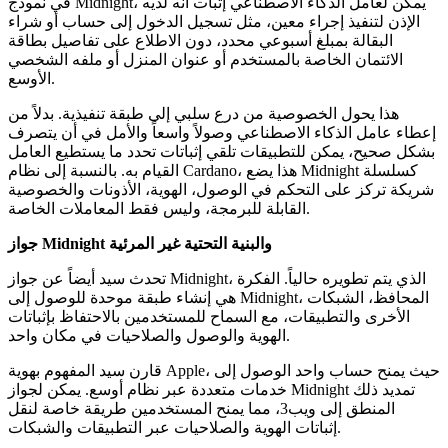
في نموذج Midnight، يمكن لعامل الذكاء الاصطناعي إثبات أنه لديه
الإذن لتنفيذ إجراء معين، مثل تسجيل الدخول إلى حساب أو شراء
البقالة بمبلغ أسبوعي محدد، دون الاطلاع على تفاصيل بطاقة
الائتمان الخاصة بالمستخدم أو عنوان المنزل أو ملفه الشخصي
الأوسع.
هذا يحول الخصوصية من درع سلبي إلى طبقة تنفيذية. بدلاً من
إعطاء عامل الذكاء الاصطناعي وصولاً واسعاً والأمل في أن يتصرف
بشكل صحيح، يمكن للتطبيقات تلقي إثباتات تحدد ما يستطيع العامل
القيام به. بالنسبة إلى نظام Cardano، هذا يضع Midnight كسلسلة
شريكة تركز على التحكم في الوصول، الهوية، الأذونات والخصوصية
القابلة للبرمجة، وليس فقط المعاملات الخاصة.
جواز Midnight والبنية التحتية غير المرئية
تحدث سيد أيضاً عن جواز Midnight، الذي يتم تطويره حالياً. الفكرة
هي إنشاء طبقة موحدة للوصول إلى Midnight، المحافظ، الشبكات
الأخرى والتطبيقات، مع السماح للمستخدمين بالاحتفاظ بإثباتات
الهوية والوصول والصلاحيات في مكان واحد.
قارن سيد المفهوم بهوية Apple، حيث يمنح حساب واحد الوصول إلى
خدمات متعددة عبر نظام أوسع. يمكن لجواز Midnight تمديد ذلك
المنطق إلى ويب3، مما يمنح المستخدمين طريقة خاصة لنقل
إثباتات الهوية والصلاحيات عبر التطبيقات والشبكات.