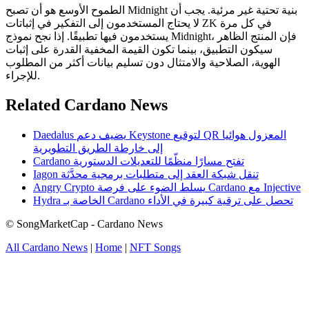
الطموح الأوسع هو أن تصبح Midnight بنية تحتية غير مرئية. يجب أن
لا يحتاج المستخدمون إلى التفكير في إثباتات ZK في كل مرة
يستخدمون فيها تطبيقًا. إذا نجح نموذج Midnight، فإن المنتج الظاهر
سيكون التطبيق، بينما تكون القيمة المخفية القدرة على إثبات
الهوية، الصلاحية والامتثال دون تسليم بيانات أكثر من المطلوب
للإجراء.
Related Cardano News
Daedalus يضيف دعم Keystone لتوقيع QR المعزول هوائيا
إلى خارطة الطريق التطويرية
Cardano تفتح مسارًا منظّمًا للتعديلات الدستورية
Iagon تنقل شبكة العقد إلى متطلبات برمجية محدَّثة
Angry Crypto يسلط الضوء على فرصة Cardano مع Injective
Hydra الخاصة بـ Cardano تحصل على ترقية كبيرة في الأداء
© SongMarketCap - Cardano News
All Cardano News
|
Home
|
NFT Songs