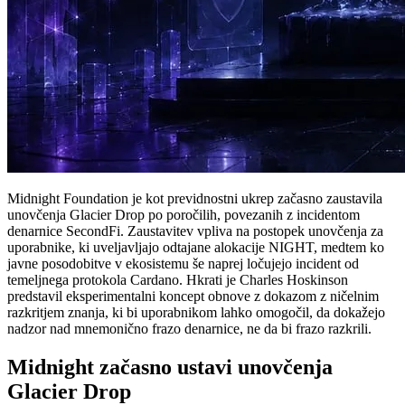
Midnight Foundation je kot previdnostni ukrep začasno zaustavila
unovčenja Glacier Drop po poročilih, povezanih z incidentom
denarnice SecondFi. Zaustavitev vpliva na postopek unovčenja za
uporabnike, ki uveljavljajo odtajane alokacije NIGHT, medtem ko
javne posodobitve v ekosistemu še naprej ločujejo incident od
temeljnega protokola Cardano. Hkrati je Charles Hoskinson
predstavil eksperimentalni koncept obnove z dokazom z ničelnim
razkritjem znanja, ki bi uporabnikom lahko omogočil, da dokažejo
nadzor nad mnemonično frazo denarnice, ne da bi frazo razkrili.
Midnight začasno ustavi unovčenja
Glacier Drop