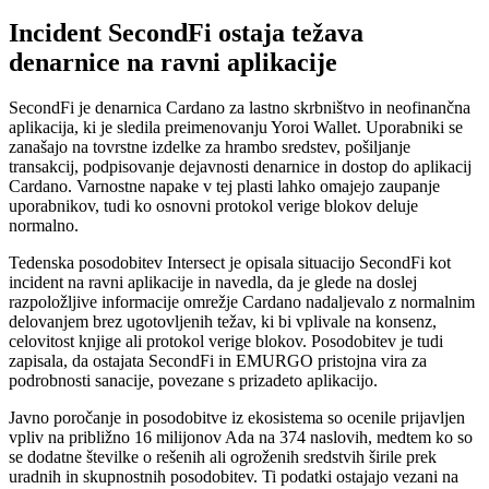
Incident SecondFi ostaja težava
denarnice na ravni aplikacije
SecondFi je denarnica Cardano za lastno skrbništvo in neofinančna
aplikacija, ki je sledila preimenovanju Yoroi Wallet. Uporabniki se
zanašajo na tovrstne izdelke za hrambo sredstev, pošiljanje
transakcij, podpisovanje dejavnosti denarnice in dostop do aplikacij
Cardano. Varnostne napake v tej plasti lahko omajejo zaupanje
uporabnikov, tudi ko osnovni protokol verige blokov deluje
normalno.
Tedenska posodobitev Intersect je opisala situacijo SecondFi kot
incident na ravni aplikacije in navedla, da je glede na doslej
razpoložljive informacije omrežje Cardano nadaljevalo z normalnim
delovanjem brez ugotovljenih težav, ki bi vplivale na konsenz,
celovitost knjige ali protokol verige blokov. Posodobitev je tudi
zapisala, da ostajata SecondFi in EMURGO pristojna vira za
podrobnosti sanacije, povezane s prizadeto aplikacijo.
Javno poročanje in posodobitve iz ekosistema so ocenile prijavljen
vpliv na približno 16 milijonov Ada na 374 naslovih, medtem ko so
se dodatne številke o rešenih ali ogroženih sredstvih širile prek
uradnih in skupnostnih posodobitev. Ti podatki ostajajo vezani na