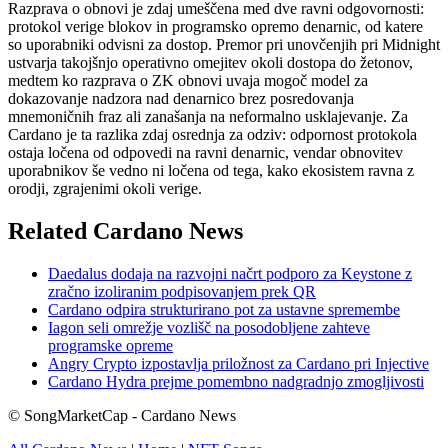
Razprava o obnovi je zdaj umeščena med dve ravni odgovornosti:
protokol verige blokov in programsko opremo denarnic, od katere
so uporabniki odvisni za dostop. Premor pri unovčenjih pri Midnight
ustvarja takojšnjo operativno omejitev okoli dostopa do žetonov,
medtem ko razprava o ZK obnovi uvaja mogoč model za
dokazovanje nadzora nad denarnico brez posredovanja
mnemoničnih fraz ali zanašanja na neformalno usklajevanje. Za
Cardano je ta razlika zdaj osrednja za odziv: odpornost protokola
ostaja ločena od odpovedi na ravni denarnic, vendar obnovitev
uporabnikov še vedno ni ločena od tega, kako ekosistem ravna z
orodji, zgrajenimi okoli verige.
Related Cardano News
Daedalus dodaja na razvojni načrt podporo za Keystone z
zračno izoliranim podpisovanjem prek QR
Cardano odpira strukturirano pot za ustavne spremembe
Iagon seli omrežje vozlišč na posodobljene zahteve
programske opreme
Angry Crypto izpostavlja priložnost za Cardano pri Injective
Cardano Hydra prejme pomembno nadgradnjo zmogljivosti
© SongMarketCap - Cardano News