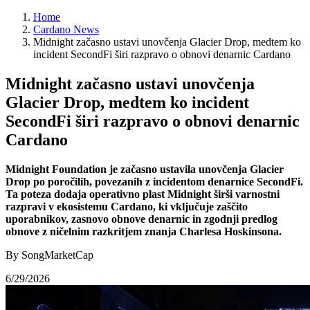
Home
Cardano News
Midnight začasno ustavi unovčenja Glacier Drop, medtem ko
incident SecondFi širi razpravo o obnovi denarnic Cardano
Midnight začasno ustavi unovčenja
Glacier Drop, medtem ko incident
SecondFi širi razpravo o obnovi denarnic
Cardano
Midnight Foundation je začasno ustavila unovčenja Glacier
Drop po poročilih, povezanih z incidentom denarnice SecondFi.
Ta poteza dodaja operativno plast Midnight širši varnostni
razpravi v ekosistemu Cardano, ki vključuje zaščito
uporabnikov, zasnovo obnove denarnic in zgodnji predlog
obnove z ničelnim razkritjem znanja Charlesa Hoskinsona.
By SongMarketCap
6/29/2026