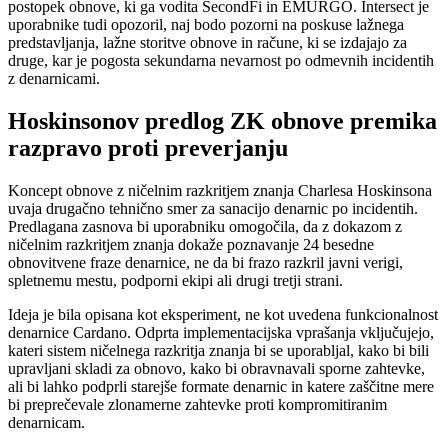
postopek obnove, ki ga vodita SecondFi in EMURGO. Intersect je
uporabnike tudi opozoril, naj bodo pozorni na poskuse lažnega
predstavljanja, lažne storitve obnove in račune, ki se izdajajo za
druge, kar je pogosta sekundarna nevarnost po odmevnih incidentih
z denarnicami.
Hoskinsonov predlog ZK obnove premika
razpravo proti preverjanju
Koncept obnove z ničelnim razkritjem znanja Charlesa Hoskinsona
uvaja drugačno tehnično smer za sanacijo denarnic po incidentih.
Predlagana zasnova bi uporabniku omogočila, da z dokazom z
ničelnim razkritjem znanja dokaže poznavanje 24 besedne
obnovitvene fraze denarnice, ne da bi frazo razkril javni verigi,
spletnemu mestu, podporni ekipi ali drugi tretji strani.
Ideja je bila opisana kot eksperiment, ne kot uvedena funkcionalnost
denarnice Cardano. Odprta implementacijska vprašanja vključujejo,
kateri sistem ničelnega razkritja znanja bi se uporabljal, kako bi bili
upravljani skladi za obnovo, kako bi obravnavali sporne zahtevke,
ali bi lahko podprli starejše formate denarnic in katere zaščitne mere
bi preprečevale zlonamerne zahtevke proti kompromitiranim
denarnicam.