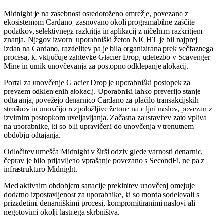
Midnight je na zasebnost osredotoženo omrežje, povezano z
ekosistemom Cardano, zasnovano okoli programabilne zaščite
podatkov, selektivnega razkritja in aplikacij z ničelnim razkritjem
znanja. Njegov izvorni uporabniški žeton NIGHT je bil najprej
izdan na Cardano, razdelitev pa je bila organizirana prek večfaznega
procesa, ki vključuje zahtevke Glacier Drop, udeležbo v Scavenger
Mine in urnik unovčevanja za postopno odklepanje alokacij.
Portal za unovčenje Glacier Drop je uporabniški postopek za
prevzem odklenjenih alokacij. Uporabniki lahko preverijo stanje
odtajanja, povežejo denarnico Cardano za plačilo transakcijskih
stroškov in unovčijo razpoložljive žetone na ciljni naslov, povezan z
izvirnim postopkom uveljavljanja. Začasna zaustavitev zato vpliva
na uporabnike, ki so bili upravičeni do unovčenja v trenutnem
obdobju odtajanja.
Odločitev umešča Midnight v širši odziv glede varnosti denarnic,
čeprav je bilo prijavljeno vprašanje povezano s SecondFi, ne pa z
infrastrukturo Midnight.
Med aktivnim obdobjem sanacije prekinitev unovčenj omejuje
dodatno izpostavljenost za uporabnike, ki so morda sodelovali s
prizadetimi denarniškimi procesi, kompromitiranimi naslovi ali
negotovimi okolji lastnega skrbništva.