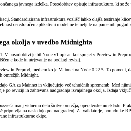
čanega javnega izdelka. Posodobitev opisuje infrastrukturo, ki se že up
plikacij. Standardizirana infrastruktura vozlišč lahko olajša testiranje k
ost osredotočen aplikativni model ne temelji le na pametnih pogodbah, 
ega okolja v uvedbo Midnighta
V posodobitvi je bil Node v1 opisan kot sprejet v Preview in Preprod,
iščenje kode in utrjevanje na podlagi revizij.
eview in Preprod, medtem ko je Mainnet na Node 0.22.5. To pomeni, da 
h omrežjih Midnight.
zdajo GA za Mainnet in vključujejo več tehničnih sprememb. Med njimi
 po reviziji in zahtevana nadgradnja izvajalnega okolja. Izdaja vklju
osveča manj vidnemu delu širitve omrežja, operaterskemu skladu. Pra
 pripravlja na naslednjo pot nadgradenj. Za validatorje, ponudnike RP
rane infrastrukturne ekipe.