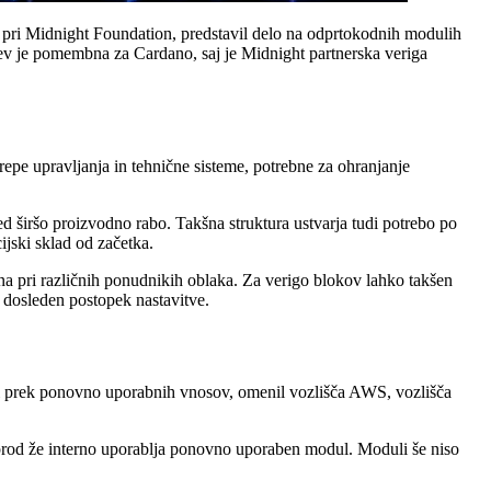
 pri Midnight Foundation, predstavil delo na odprtokodnih modulih
tev je pomembna za Cardano, saj je Midnight partnerska veriga
epe upravljanja in tehnične sisteme, potrebne za ohranjanje
d širšo proizvodno rabo. Takšna struktura ustvarja tudi potrebo po
ijski sklad od začetka.
na pri različnih ponudnikih oblaka. Za verigo blokov lahko takšen
 dosleden postopek nastavitve.
ati prek ponovno uporabnih vnosov, omenil vozlišča AWS, vozlišča
prod že interno uporablja ponovno uporaben modul. Moduli še niso