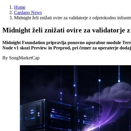
Home
Cardano News
Midnight želi znižati ovire za validatorje z odprtokodno infrastr
Midnight želi znižati ovire za validatorje 
Midnight Foundation pripravlja ponovno uporabne module Terraf
Node v1 skozi Preview in Preprod, pri čemer za operaterje dodaja
By SongMarketCap