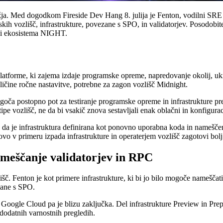
ežja. Med dogodkom Fireside Dev Hang 8. julija je Fenton, vodilni SRE
ih vozlišč, infrastrukture, povezane s SPO, in validatorjev. Posodobi
oli ekosistema NIGHT.
latforme, ki zajema izdaje programske opreme, napredovanje okolij, ukr
ličine ročne nastavitve, potrebne za zagon vozlišč Midnight.
oča postopno pot za testiranje programske opreme in infrastrukture pre
pe vozlišč, ne da bi vsakič znova sestavljali enak oblačni in konfigurac
, da je infrastruktura definirana kot ponovno uporabna koda in namešče
vo v primeru izpada infrastrukture in operaterjem vozlišč zagotovi bolj
ameščanje validatorjev in RPC
šč. Fenton je kot primere infrastrukture, ki bi jo bilo mogoče namešč
zane s SPO.
oogle Cloud pa je blizu zaključka. Del infrastrukture Preview in Pre
 dodatnih varnostnih pregledih.