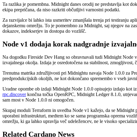
Ta razlika je pomembna. Midnight danes orodij ne predstavlja kot dokon
ekipa prepričana, da niso razkriti občutljivi varnostni podatki.
Za razvijalce bi lahko ista usmeritev zmanjšala trenja pri testiranju a
dejanskemu omrežju. To je pomembno za Midnight, saj njegov na zasebn
dokazov, indekserjev in dostopa do vozlišč.
Node v1 dodaja korak nadgradnje izvajaln
Na dogodku Fireside Dev Hang so obravnavali tudi Midnight Node v1. 
izvajalnega okolja. Izdaja je osredotočena na stabilnost, zmogljivost, č
Trenutna matrika združljivosti pri Midnightu navaja Node 1.0.0 za Pr
predprodukcijskih okoljih, ne kot dokončano spremembo v vseh javni
Uradne opombe ob izdaji Midnight Node 1.0.0 opisujejo izdajo kot i
rpc.discover
končna točka OpenRPC, Midnight Ledger 8.1.0, utrjevanje
sam most v Node 1.0.0 ni omogočen.
Skupaj moduli Terraform in uvedba Node v1 kažejo, da se Midnight p
uporabni infrastrukturi, medtem ko se sama programska oprema vozlišč
omrežju, ki ga lahko upravlja več udeležencev, ne le visoko specializi
Related Cardano News