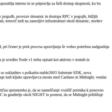
orablja interno in se pripravlja za širši dostop skupnosti, ko bo
licev pogodb, povezav denarnic in dostopa RPC v pogojih, bližjih
temveč tudi na zanesljivi infrastrukturi okoli denarnic, storitev
 pri čemer je prek procesa upravljanja še vedno potrebna nadgradnja
je uvedbo Node v1 treba opisati kot aktivno v testnih in
 so uskladitev s polkadot-stable2603 Substrate SDK, nova
čuje tudi kljuke upravljavca mostu med Cardano in Midnight, vendar
ktična sprememba je, da se nameščanje vozlišč premika k ponovno
C in graditelje okoli NIGHT to pomeni, da se Midnight približuje