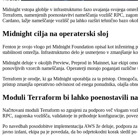
Midnight vstopa globlje v infrastrukturno fazo uvajanja svojega omr
Terraform, namenjenih poenostavitvi nameščanja vozlišč RPC, zagonsk
Cardano, lažje nameščanje vozlišč pa lahko razširi tehnično bazo ok
Midnight cilja na operaterski sloj
Fenton je svojo vlogo pri Midnight Foundation opisal kot inženiring p
stabilnosti omrežja. Infrastrukturno delo je usmerjeno v zmanjšanje ko
Midnight deluje v okoljih Preview, Preprod in Mainnet, kar ekipi omog
ponovljivih vzorcih nameščanja. Operaterji morajo poganjati različne ti
Terraform je orodje, ki ga Midnight uporablja za ta pristop. Omogoča
pristop zmanjša operativno odvisnost od enega ponudnika, olajša obno
Moduli Terraform bi lahko poenostavili n
Načrtovani moduli Terraform so zgrajeni za podporo več vlogam vozli
RPC, zagonska vozlišča, validatorje in prihodnje konfiguracije, pove
Po navedbah posodobitve implementacija AWS že deluje, podpora za G
javno izdani, ekipa pa je povedala, da bo odprtokodni korak sledil po