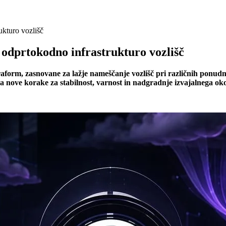
ukturo vozlišč
z odprtokodno infrastrukturo vozlišč
orm, zasnovane za lažje nameščanje vozlišč pri različnih ponudn
 nove korake za stabilnost, varnost in nadgradnje izvajalnega oko