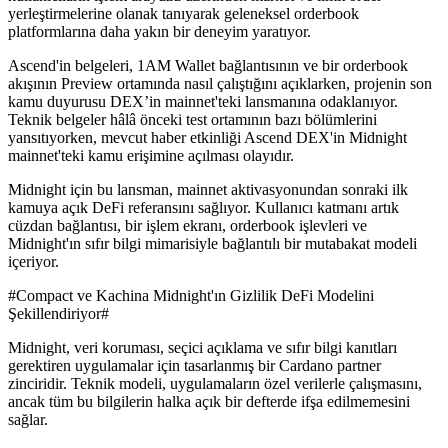
yerleştirmelerine olanak tanıyarak geleneksel orderbook
platformlarına daha yakın bir deneyim yaratıyor.
Ascend'in belgeleri, 1AM Wallet bağlantısının ve bir orderbook
akışının Preview ortamında nasıl çalıştığını açıklarken, projenin son
kamu duyurusu DEX’in mainnet'teki lansmanına odaklanıyor.
Teknik belgeler hâlâ önceki test ortamının bazı bölümlerini
yansıtıyorken, mevcut haber etkinliği Ascend DEX'in Midnight
mainnet'teki kamu erişimine açılması olayıdır.
Midnight için bu lansman, mainnet aktivasyonundan sonraki ilk
kamuya açık DeFi referansını sağlıyor. Kullanıcı katmanı artık
cüzdan bağlantısı, bir işlem ekranı, orderbook işlevleri ve
Midnight'ın sıfır bilgi mimarisiyle bağlantılı bir mutabakat modeli
içeriyor.
#Compact ve Kachina Midnight'ın Gizlilik DeFi Modelini
Şekillendiriyor#
Midnight, veri koruması, seçici açıklama ve sıfır bilgi kanıtları
gerektiren uygulamalar için tasarlanmış bir Cardano partner
zinciridir. Teknik modeli, uygulamaların özel verilerle çalışmasını,
ancak tüm bu bilgilerin halka açık bir defterde ifşa edilmemesini
sağlar.