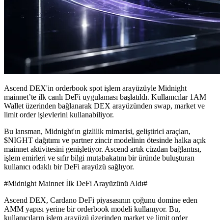
Ascend DEX'in orderbook spot işlem arayüzüyle Midnight
mainnet’te ilk canlı DeFi uygulaması başlatıldı. Kullanıcılar 1AM
Wallet üzerinden bağlanarak DEX arayüzünden swap, market ve
limit order işlevlerini kullanabiliyor.
Bu lansman, Midnight'ın gizlilik mimarisi, geliştirici araçları,
$NIGHT dağıtımı ve partner zincir modelinin ötesinde halka açık
mainnet aktivitesini genişletiyor. Ascend artık cüzdan bağlantısı,
işlem emirleri ve sıfır bilgi mutabakatını bir üründe buluşturan
kullanıcı odaklı bir DeFi arayüzü sağlıyor.
#Midnight Mainnet İlk DeFi Arayüzünü Aldı#
Ascend DEX, Cardano DeFi piyasasının çoğunu domine eden
AMM yapısı yerine bir orderbook modeli kullanıyor. Bu,
kullanıcıların işlem arayüzü üzerinden market ve limit order