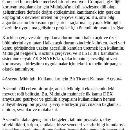
Compact bu modelde merkezi bir rol oynuyor. Compact, gizliliği
koruyan uygulamalar için Midnight'ın akıllı sözleşme dili olup,
geliştiricilere defterle doğru etkileşimleri kanıtlamak için gereken
kriptografik devreler üreten bir çerçeve sunuyor. Bu, sıfır bilgi
algoritmasının bir kısmını geliştirici araçlarına taşıyarak Midnight
üzerinde uygulama geliştiren projeler için önemli bir avantaj sağlar.
Kachina çerçevesi de uygulama durumunun halka açık ve özel
bölümlerini ayrı tutar. Halka açık durum zincirde kalırken, özel veri
kamu görüşünden uzakta geçerlilik kanıtları üretmek için kullanılır.
Midnight belgeleri, Kachina çerçevesi ve BLS12 381 kanıtlama
sistemine dayalı ZK SNARK'ları, blockchain işlevselliğini veri
korumasıyla birleştiren uygulamalar için teknik temelin bir parçası
olarak tanımlıyor.
#Ascend Midnight Kullanıcıları için Bir Ticaret Katmanı Açıyor#
Ascend hâlâ erken bir proje, ancak Midnight ekosistemindeki
mevcut rolü belirgin. Bu, Midnight mainnet'e ilk kamu DEX
arayüzünü getiriyor ve gizlilik altyapısını kullanıcıların hemen
anlayabileceği bir piyasa işleviyle birleştiriyor: cüzdan bağlantısı,
emirler, swaplar ve mutabakat.
Ascend'in daha geniş ürün belgeleri, tahmin piyasaları, olay
süreklilikleri, kripto, emtialar, hisse senetleri ve sıfır bilgi kanıtlarıyla
desteklenen çok zincirli mutabakatı içeren daha geniş bir çerçeveyi