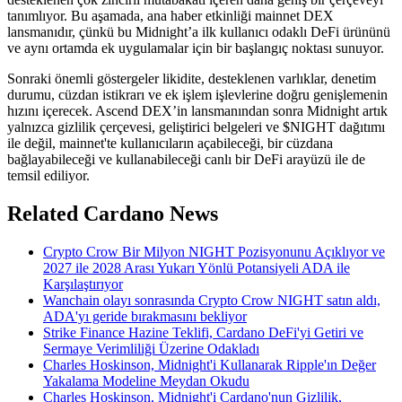
tanımlıyor. Bu aşamada, ana haber etkinliği mainnet DEX
lansmanıdır, çünkü bu Midnight’a ilk kullanıcı odaklı DeFi ürününü
ve aynı ortamda ek uygulamalar için bir başlangıç noktası sunuyor.
Sonraki önemli göstergeler likidite, desteklenen varlıklar, denetim
durumu, cüzdan istikrarı ve ek işlem işlevlerine doğru genişlemenin
hızını içerecek. Ascend DEX’in lansmanından sonra Midnight artık
yalnızca gizlilik çerçevesi, geliştirici belgeleri ve $NIGHT dağıtımı
ile değil, mainnet'te kullanıcıların açabileceği, bir cüzdana
bağlayabileceği ve kullanabileceği canlı bir DeFi arayüzü ile de
temsil ediliyor.
Related Cardano News
Crypto Crow Bir Milyon NIGHT Pozisyonunu Açıklıyor ve
2027 ile 2028 Arası Yukarı Yönlü Potansiyeli ADA ile
Karşılaştırıyor
Wanchain olayı sonrasında Crypto Crow NIGHT satın aldı,
ADA'yı geride bırakmasını bekliyor
Strike Finance Hazine Teklifi, Cardano DeFi'yi Getiri ve
Sermaye Verimliliği Üzerine Odakladı
Charles Hoskinson, Midnight'i Kullanarak Ripple'ın Değer
Yakalama Modeline Meydan Okudu
Charles Hoskinson, Midnight'i Cardano'nun Gizlilik,