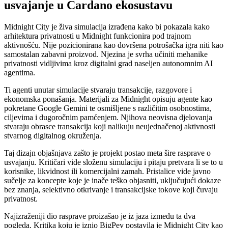
usvajanje u Cardano ekosustavu
Midnight City je živa simulacija izrađena kako bi pokazala kako
arhitektura privatnosti u Midnight funkcionira pod trajnom
aktivnošću. Nije pozicionirana kao dovršena potrošačka igra niti kao
samostalan zabavni proizvod. Njezina je svrha učiniti mehanike
privatnosti vidljivima kroz digitalni grad naseljen autonomnim AI
agentima.
Ti agenti unutar simulacije stvaraju transakcije, razgovore i
ekonomska ponašanja. Materijali za Midnight opisuju agente kao
pokretane Google Gemini te osmišljene s različitim osobnostima,
ciljevima i dugoročnim pamćenjem. Njihova neovisna djelovanja
stvaraju obrasce transakcija koji nalikuju neujednačenoj aktivnosti
stvarnog digitalnog okruženja.
Taj dizajn objašnjava zašto je projekt postao meta šire rasprave o
usvajanju. Kritičari vide složenu simulaciju i pitaju pretvara li se to u
korisnike, likvidnost ili komercijalni zamah. Pristalice vide javno
sučelje za koncepte koje je inače teško objasniti, uključujući dokaze
bez znanja, selektivno otkrivanje i transakcijske tokove koji čuvaju
privatnost.
Najizraženiji dio rasprave proizašao je iz jaza između ta dva
pogleda. Kritika koju je iznio BigPey postavila je Midnight City kao