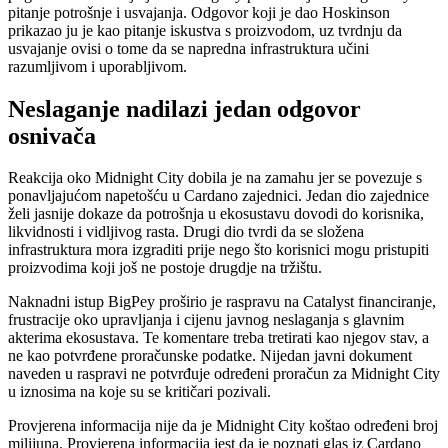
pitanje potrošnje i usvajanja. Odgovor koji je dao Hoskinson
prikazao ju je kao pitanje iskustva s proizvodom, uz tvrdnju da
usvajanje ovisi o tome da se napredna infrastruktura učini
razumljivom i uporabljivom.
Neslaganje nadilazi jedan odgovor
osnivača
Reakcija oko Midnight City dobila je na zamahu jer se povezuje s
ponavljajućom napetošću u Cardano zajednici. Jedan dio zajednice
želi jasnije dokaze da potrošnja u ekosustavu dovodi do korisnika,
likvidnosti i vidljivog rasta. Drugi dio tvrdi da se složena
infrastruktura mora izgraditi prije nego što korisnici mogu pristupiti
proizvodima koji još ne postoje drugdje na tržištu.
Naknadni istup BigPey proširio je raspravu na Catalyst financiranje,
frustracije oko upravljanja i cijenu javnog neslaganja s glavnim
akterima ekosustava. Te komentare treba tretirati kao njegov stav, a
ne kao potvrđene proračunske podatke. Nijedan javni dokument
naveden u raspravi ne potvrđuje određeni proračun za Midnight City
u iznosima na koje su se kritičari pozivali.
Provjerena informacija nije da je Midnight City koštao određeni broj
milijuna. Provjerena informacija jest da je poznati glas iz Cardano