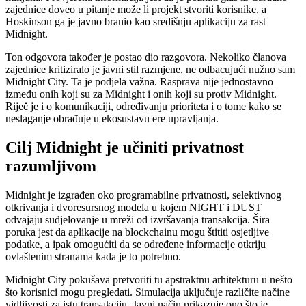
zajednice doveo u pitanje može li projekt stvoriti korisnike, a
Hoskinson ga je javno branio kao središnju aplikaciju za rast
Midnight.
Ton odgovora također je postao dio razgovora. Nekoliko članova
zajednice kritiziralo je javni stil razmjene, ne odbacujući nužno sam
Midnight City. Ta je podjela važna. Rasprava nije jednostavno
između onih koji su za Midnight i onih koji su protiv Midnight.
Riječ je i o komunikaciji, određivanju prioriteta i o tome kako se
neslaganje obrađuje u ekosustavu ere upravljanja.
Cilj Midnight je učiniti privatnost
razumljivom
Midnight je izgrađen oko programabilne privatnosti, selektivnog
otkrivanja i dvoresursnog modela u kojem NIGHT i DUST
odvajaju sudjelovanje u mreži od izvršavanja transakcija. Šira
poruka jest da aplikacije na blockchainu mogu štititi osjetljive
podatke, a ipak omogućiti da se određene informacije otkriju
ovlaštenim stranama kada je to potrebno.
Midnight City pokušava pretvoriti tu apstraktnu arhitekturu u nešto
što korisnici mogu pregledati. Simulacija uključuje različite načine
vidljivosti za istu transakciju. Javni način prikazuje ono što je