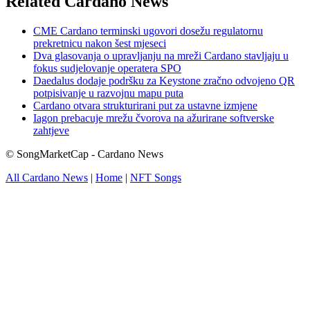
Related Cardano News
CME Cardano terminski ugovori dosežu regulatornu
prekretnicu nakon šest mjeseci
Dva glasovanja o upravljanju na mreži Cardano stavljaju u
fokus sudjelovanje operatera SPO
Daedalus dodaje podršku za Keystone zračno odvojeno QR
potpisivanje u razvojnu mapu puta
Cardano otvara strukturirani put za ustavne izmjene
Iagon prebacuje mrežu čvorova na ažurirane softverske
zahtjeve
© SongMarketCap - Cardano News
All Cardano News
|
Home
|
NFT Songs