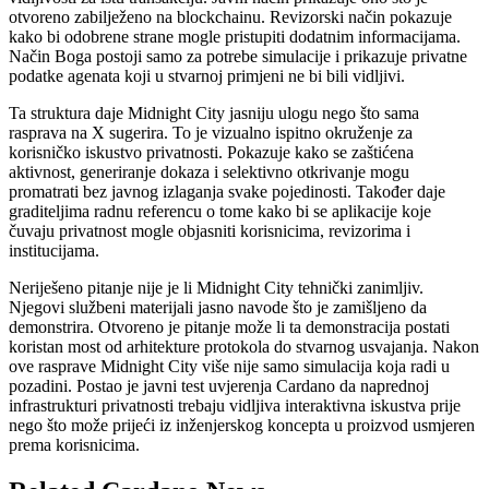
otvoreno zabilježeno na blockchainu. Revizorski način pokazuje
kako bi odobrene strane mogle pristupiti dodatnim informacijama.
Način Boga postoji samo za potrebe simulacije i prikazuje privatne
podatke agenata koji u stvarnoj primjeni ne bi bili vidljivi.
Ta struktura daje Midnight City jasniju ulogu nego što sama
rasprava na X sugerira. To je vizualno ispitno okruženje za
korisničko iskustvo privatnosti. Pokazuje kako se zaštićena
aktivnost, generiranje dokaza i selektivno otkrivanje mogu
promatrati bez javnog izlaganja svake pojedinosti. Također daje
graditeljima radnu referencu o tome kako bi se aplikacije koje
čuvaju privatnost mogle objasniti korisnicima, revizorima i
institucijama.
Neriješeno pitanje nije je li Midnight City tehnički zanimljiv.
Njegovi službeni materijali jasno navode što je zamišljeno da
demonstrira. Otvoreno je pitanje može li ta demonstracija postati
koristan most od arhitekture protokola do stvarnog usvajanja. Nakon
ove rasprave Midnight City više nije samo simulacija koja radi u
pozadini. Postao je javni test uvjerenja Cardano da naprednoj
infrastrukturi privatnosti trebaju vidljiva interaktivna iskustva prije
nego što može prijeći iz inženjerskog koncepta u proizvod usmjeren
prema korisnicima.