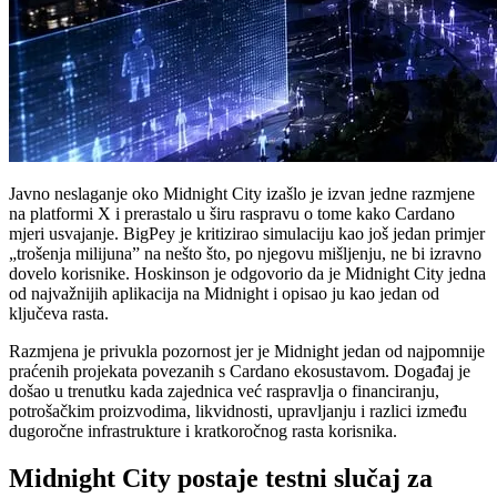
Javno neslaganje oko Midnight City izašlo je izvan jedne razmjene
na platformi X i prerastalo u širu raspravu o tome kako Cardano
mjeri usvajanje. BigPey je kritizirao simulaciju kao još jedan primjer
„trošenja milijuna” na nešto što, po njegovu mišljenju, ne bi izravno
dovelo korisnike. Hoskinson je odgovorio da je Midnight City jedna
od najvažnijih aplikacija na Midnight i opisao ju kao jedan od
ključeva rasta.
Razmjena je privukla pozornost jer je Midnight jedan od najpomnije
praćenih projekata povezanih s Cardano ekosustavom. Događaj je
došao u trenutku kada zajednica već raspravlja o financiranju,
potrošačkim proizvodima, likvidnosti, upravljanju i razlici između
dugoročne infrastrukture i kratkoročnog rasta korisnika.
Midnight City postaje testni slučaj za