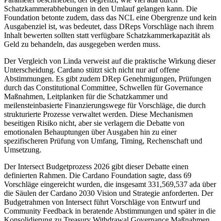
Schatzkammerabhebungen in den Umlauf gelangen kann. Die
Foundation betonte zudem, dass das NCL eine Obergrenze und kein
Ausgabenziel ist, was bedeutet, dass DReps Vorschläge nach ihrem
Inhalt bewerten sollten statt verfügbare Schatzkammerkapazität als
Geld zu behandeln, das ausgegeben werden muss.
Der Vergleich von Linda verweist auf die praktische Wirkung dieser
Unterscheidung. Cardano stützt sich nicht nur auf offene
Abstimmungen. Es gibt zudem DRep Genehmigungen, Prüfungen
durch das Constitutional Committee, Schwellen für Governance
Maßnahmen, Leitplanken für die Schatzkammer und
meilensteinbasierte Finanzierungswege für Vorschläge, die durch
strukturierte Prozesse verwaltet werden. Diese Mechanismen
beseitigen Risiko nicht, aber sie verlagern die Debatte von
emotionalen Behauptungen über Ausgaben hin zu einer
spezifischeren Prüfung von Umfang, Timing, Rechenschaft und
Umsetzung.
Der Intersect Budgetprozess 2026 gibt dieser Debatte einen
definierten Rahmen. Die Cardano Foundation sagte, dass 69
Vorschläge eingereicht wurden, die insgesamt 331,569,537 ada über
die Säulen der Cardano 2030 Vision und Strategie anforderten. Der
Budgetrahmen von Intersect führt Vorschläge von Entwurf und
Community Feedback in beratende Abstimmungen und später in die
Konsolidierung zu Treasury Withdrawal Governance Maßnahmen