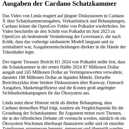
Ausgaben der Cardano Schatzkammer
Das Video von Linda reagiert auf jüngste Diskussionen in Cardano
X über Schatzkammerausgaben, Verkaufsdruck und Behauptungen,
Cardano könne die OpenGov Fehler von Polkadot wiederholen. Im
Video beschreibt sie den Schritt von Polkadot im Juni 2023 zu
OpenGov als bedeutende Veränderung der Governance, die nach
Kritik, dass das vorherige ratsbasierte Modell langsam und zu
zentralisiert war, Ausgabenentscheidungen direkter in die Hände der
Tokenhalter legte.
Der eigene Treasury Bericht H1 2024 von Polkadot stellte fest, dass
die Schatzkammer in der ersten Hälfte 2024 87 Millionen Dollar
ausgab und 245 Millionen Dollar an Vermögenswerten verwaltete,
darunter 188 Millionen Dollar an liquiden Mitteln. Derselbe
Berichtszyklus löste breitere Diskussionen über Runway, Outreach
Ausgaben, Marketingeffizienz und die Kosten groß angelegter
Sichtbarkeitskampagnen für das Ökosystem aus.
Linda nutzt diese Historie nicht als direkte Behauptung, dass
Cardano demselben Pfad folgt, sondern als Vergleichspunkt für die
Gestaltung der Schatzkammer. Ihr Argument trennt zwei Themen,
die in der öffentlichen Debatte oft vermischt werden, nämlich ob ein
Ökosystem Wachstum überhaupt finanzieren sollte und ob einzelne
Zuteilungen angemessen bepreist, gemessen und überprüft werden.