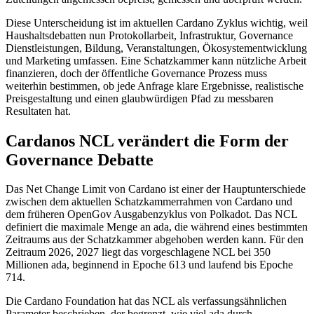
Diese Unterscheidung ist im aktuellen Cardano Zyklus wichtig, weil
Haushaltsdebatten nun Protokollarbeit, Infrastruktur, Governance
Dienstleistungen, Bildung, Veranstaltungen, Ökosystementwicklung
und Marketing umfassen. Eine Schatzkammer kann nützliche Arbeit
finanzieren, doch der öffentliche Governance Prozess muss
weiterhin bestimmen, ob jede Anfrage klare Ergebnisse, realistische
Preisgestaltung und einen glaubwürdigen Pfad zu messbaren
Resultaten hat.
Cardanos NCL verändert die Form der
Governance Debatte
Das Net Change Limit von Cardano ist einer der Hauptunterschiede
zwischen dem aktuellen Schatzkammerrahmen von Cardano und
dem früheren OpenGov Ausgabenzyklus von Polkadot. Das NCL
definiert die maximale Menge an ada, die während eines bestimmten
Zeitraums aus der Schatzkammer abgehoben werden kann. Für den
Zeitraum 2026, 2027 liegt das vorgeschlagene NCL bei 350
Millionen ada, beginnend in Epoche 613 und laufend bis Epoche
714.
Die Cardano Foundation hat das NCL als verfassungsähnlichen
Parameter beschrieben, der begrenzt, wie viel ada durch