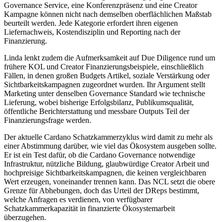
Governance Service, eine Konferenzpräsenz und eine Creator
Kampagne können nicht nach demselben oberflächlichen Maßstab
beurteilt werden. Jede Kategorie erfordert ihren eigenen
Liefernachweis, Kostendisziplin und Reporting nach der
Finanzierung.
Linda lenkt zudem die Aufmerksamkeit auf Due Diligence rund um
frühere KOL und Creator Finanzierungsbeispiele, einschließlich
Fällen, in denen großen Budgets Artikel, soziale Verstärkung oder
Sichtbarkeitskampagnen zugeordnet wurden. Ihr Argument stellt
Marketing unter denselben Governance Standard wie technische
Lieferung, wobei bisherige Erfolgsbilanz, Publikumsqualität,
öffentliche Berichterstattung und messbare Outputs Teil der
Finanzierungsfrage werden.
Der aktuelle Cardano Schatzkammerzyklus wird damit zu mehr als
einer Abstimmung darüber, wie viel das Ökosystem ausgeben sollte.
Er ist ein Test dafür, ob die Cardano Governance notwendige
Infrastruktur, nützliche Bildung, glaubwürdige Creator Arbeit und
hochpreisige Sichtbarkeitskampagnen, die keinen vergleichbaren
Wert erzeugen, voneinander trennen kann. Das NCL setzt die obere
Grenze für Abhebungen, doch das Urteil der DReps bestimmt,
welche Anfragen es verdienen, von verfügbarer
Schatzkammerkapazität in finanzierte Ökosystemarbeit
überzugehen.