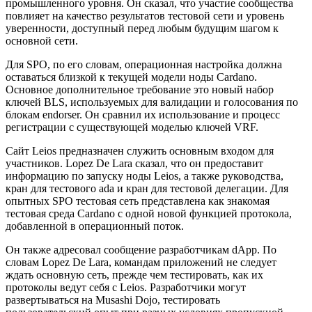
промышленного уровня. Он сказал, что участие сообщества
повлияет на качество результатов тестовой сети и уровень
уверенности, доступный перед любым будущим шагом к
основной сети.
Для SPO, по его словам, операционная настройка должна
оставаться близкой к текущей модели ноды Cardano.
Основное дополнительное требование это новый набор
ключей BLS, используемых для валидации и голосования по
блокам endorser. Он сравнил их использование и процесс
регистрации с существующей моделью ключей VRF.
Сайт Leios предназначен служить основным входом для
участников. Lopez De Lara сказал, что он предоставит
информацию по запуску ноды Leios, а также руководства,
кран для тестового ada и кран для тестовой делегации. Для
опытных SPO тестовая сеть представлена как знакомая
тестовая среда Cardano с одной новой функцией протокола,
добавленной в операционный поток.
Он также адресовал сообщение разработчикам dApp. По
словам Lopez De Lara, командам приложений не следует
ждать основную сеть, прежде чем тестировать, как их
протоколы ведут себя с Leios. Разработчики могут
развертываться на Musashi Dojo, тестировать