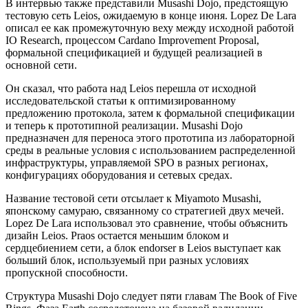
В интервью также представили Musashi Dojo, предстоящую
тестовую сеть Leios, ожидаемую в конце июня. Lopez De Lara
описал ее как промежуточную веху между исходной работой
IO Research, процессом Cardano Improvement Proposal,
формальной спецификацией и будущей реализацией в
основной сети.
Он сказал, что работа над Leios перешла от исходной
исследовательской статьи к оптимизированному
предложению протокола, затем к формальной спецификации
и теперь к прототипной реализации. Musashi Dojo
предназначен для переноса этого прототипа из лабораторной
среды в реальные условия с использованием распределенной
инфраструктуры, управляемой SPO в разных регионах,
конфигурациях оборудования и сетевых средах.
Название тестовой сети отсылает к Miyamoto Musashi,
японскому самураю, связанному со стратегией двух мечей.
Lopez De Lara использовал это сравнение, чтобы объяснить
дизайн Leios. Praos остается меньшим блоком и
сердцебиением сети, а блок endorser в Leios выступает как
больший блок, используемый при разных условиях
пропускной способности.
Структура Musashi Dojo следует пяти главам The Book of Five