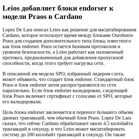
Leios добавляет блоки endorser к
модели Praos в Cardano
Lopez De Lara описал Leios как решение для масштабирования
Cardano, которое использует время между блоками Ouroboros
Praos для создания дополнительного типа блока, известного
как блок endorser. Praos остается базовым протоколом и
уровнем безопасности, а Leios работает как наложенный
протокол, предназначенный для добавления пропускной
способности, когда этого требует нагрузка сети.
В описанной им модели SPO, избранный лидером слота,
может объявить, что создает блок endorser. Стандартный блок
Praos и блок endorser затем распространяются по сети
параллельно. Если блок endorser валидирован, следующий
блок Praos включает сертификат с голосами от SPO, которые
его валидировали.
Цель блока endorser заключается в переносе большего объема
данных транзакций, чем обычный блок Praos. Lopez De Lara
сказал, что сейчас Cardano обрабатывает около 4.5 килобайта
транзакций в секунду, и что Leios может масштабировать
систему до 200 килобайт транзакций в секунду. Он также