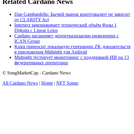
Related Cardano News
Dan Gambardello: Бычий рынок криптовалют не зависит
от CLARITY Act
Intersect замораживает технический объём Фазы 1
Dijkstra с Linear Leios
Cardano расширяет децентрализацию инженерии с
ICAN Group
Kuira приносит локальную генерацию ZK доказательств
в приложения Midnight для Android
Midnight тестирует мониторинг с поддержкой ИИ на 13
федеративных операторах
© SongMarketCap - Cardano News
All Cardano News
|
Home
|
NFT Songs