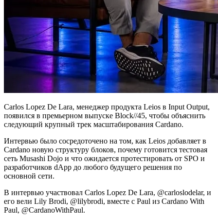
Carlos Lopez De Lara, менеджер продукта Leios в Input Output,
появился в премьерном выпуске Block//45, чтобы объяснить
следующий крупный трек масштабирования Cardano.
Интервью было сосредоточено на том, как Leios добавляет в
Cardano новую структуру блоков, почему готовится тестовая
сеть Musashi Dojo и что ожидается протестировать от SPO и
разработчиков dApp до любого будущего решения по
основной сети.
В интервью участвовал Carlos Lopez De Lara, @carloslodelar, и
его вели Lily Brodi, @lilybrodi, вместе с Paul из Cardano With
Paul, @CardanoWithPaul.