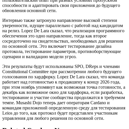
пользовательский опыт при разных условиях пропускной
способности и адаптировать свои приложения до будущего
обновления основной сети.
Интервью также затронуло направление высокой степени
уверенности, идущее параллельно с работой над кандидатом
на релиз. Lopez De Lara сказал, что реализация программного
обеспечения это одно направление, тогда как второе
сосредоточено на свидетельствах, необходимых для решения
по основной сети. Это включает тестирование дизайна
протокола, тестирование параметров, противоборствующие
сценарии и валидацию модели угроз.
Эти результаты будут использованы SPO, DReps и членами
Constitutional Committee при рассмотрении любого будущего
голосования по хардфорку. Lopez De Lara сказал, что команда
работает над готовностью к продакшену к концу 2026 года,
при этом ноябрь упомянут как возможная точка готовности, а
декабрь как возможное окно для хардфорка, если разработка,
тестирование и участие сообщества продолжатся в требуемом
темпе. Musashi Dojo теперь дает операторам Cardano и
командам приложений определенную среду для тестирования
Leios до того, как протокол будет представлен участникам
управления для любого решения по основной сети.