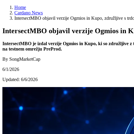
Home
Cardano News
IntersectMBO objavil verzije Ogmios in Kupo, združljive s tr
IntersectMBO objavil verzije Ogmios in K
IntersectMBO je izdal verzije Ogmios in Kupo, ki so združljive
na testnem omrežju PreProd.
By SongMarketCap
6/1/2026
Updated:
6/6/2026