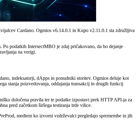
zvijalcev Cardano. Ogmios v6.14.0.1 in Kupo v2.11.0.1 sta združljiva
ja. Po podatkih IntersectMBO je zdaj pričakovano, da bo dejanje
avljanja na verigi.
rdano, indeksatorji, dApps in ponudniki storitev. Ogmios deluje kot
 stanja poizvedovanja, oddajanja transakcij in drugih funkcij
niško določena pravila ter te podatke izpostavi prek HTTP API-ja za
bna pred začetkom širšega testiranja trde vilice.
 PreProd, medtem ko izvorni vzdrževalci pregledajo spremembe in jih