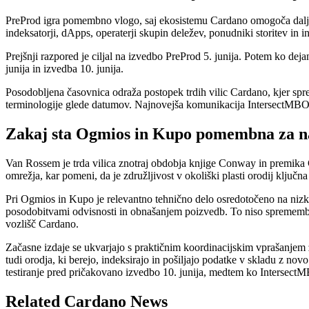
PreProd igra pomembno vlogo, saj ekosistemu Cardano omogoča daljši 
indeksatorji, dApps, operaterji skupin deležev, ponudniki storitev in in
Prejšnji razpored je ciljal na izvedbo PreProd 5. junija. Potem ko dej
junija in izvedba 10. junija.
Posodobljena časovnica odraža postopek trdih vilic Cardano, kjer spr
terminologije glede datumov. Najnovejša komunikacija IntersectMBO o
Zakaj sta Ogmios in Kupo pomembna za n
Van Rossem je trda vilica znotraj obdobja knjige Conway in premika 
omrežja, kar pomeni, da je združljivost v okoliški plasti orodij ključn
Pri Ogmios in Kupo je relevantno tehnično delo osredotočeno na nizko
posodobitvami odvisnosti in obnašanjem poizvedb. To niso spremembe 
vozlišč Cardano.
Začasne izdaje se ukvarjajo s praktičnim koordinacijskim vprašanjem zn
tudi orodja, ki berejo, indeksirajo in pošiljajo podatke v skladu z nov
testiranje pred pričakovano izvedbo 10. junija, medtem ko Intersect
Related Cardano News