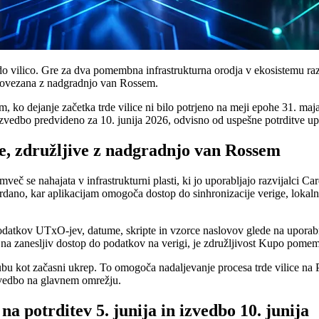
rdo vilico. Gre za dva pomembna infrastrukturna orodja v ekosistemu ra
e povezana z nadgradnjo van Rossem.
, ko dejanje začetka trde vilice ni bilo potrjeno na meji epohe 31. ma
izvedbo predvideno za 10. junija 2026, odvisno od uspešne potrditve upr
e, združljive z nadgradnjo van Rossem
č se nahajata v infrastrukturni plasti, ki jo uporabljajo razvijalci Ca
 kar aplikacijam omogoča dostop do sinhronizacije verige, lokalnega
podatkov UTxO-jev, datume, skripte in vzorce naslovov glede na uporab
jo na zanesljiv dostop do podatkov na verigi, je združljivost Kupo pomem
ubu kot začasni ukrep. To omogoča nadaljevanje procesa trde vilice na
izvedbo na glavnem omrežju.
 potrditev 5. junija in izvedbo 10. junija