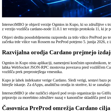
IntersectMBO je objavil verzije Ogmios in Kupo, ki so združljive s t
z verzijo vozlišča cardano-node 11.0.1 ter verzijo protokola 11, ki j
Objavi sledita posodobljenemu razporedu za trdo vilico PreProd po tem
začetka trde vilice van Rossem na PreProd potrjeno 5. junija 2026, z 
Razvijalna orodja Cardano prejmejo izdaj
Ogmios in Kupo nista aplikaciji, namenjeni končnim uporabnikom, temve
lahka WebSocket JSON-RPC mostovna povezava pred vozliščem Cardano,
vozlišča prek preprostejšega vmesnika.
Kupo je lahek indeksator verige Cardano. Sledi verigi, sestavi bazo 
hitrejše iskanje. Za dApps, analitična orodja in storitve, ki se zanaša
IntersectMBO je obe različici objavil pod svojo organizacijo na GitH
pripravijo za morebitno združitev nazaj v kanonične skladišča pred 
Časovnica PreProd omrežja Cardano cilja na