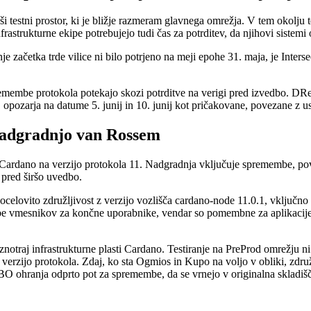
testni prostor, ki je bližje razmeram glavnega omrežja. V tem okolju 
frastrukturne ekipe potrebujejo tudi čas za potrditev, da njihovi sistemi
anje začetka trde vilice ni bilo potrjeno na meji epohe 31. maja, je Inte
emembe protokola potekajo skozi potrditve na verigi pred izvedbo. DRe
pozarja na datume 5. junij in 10. junij kot pričakovane, povezane z u
adgradnjo van Rossem
Cardano na verzijo protokola 11. Nadgradnja vključuje spremembe, pove
a pred širšo uvedbo.
celovito združljivost z verzijo vozlišča cardano-node 11.0.1, vključn
vmesnikov za končne uporabnike, vendar so pomembne za aplikacije in s
otraj infrastrukturne plasti Cardano. Testiranje na PreProd omrežju ni 
o verzijo protokola. Zdaj, ko sta Ogmios in Kupo na voljo v obliki, združ
MBO ohranja odprto pot za spremembe, da se vrnejo v originalna skladi