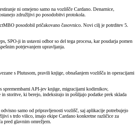
testiranje ni omejeno samo na vozlišče Cardano. Denarnice,
 ostanejo združljivi po posodobitvi protokola.
rsectMBO posodobil pričakovano časovnico. Novi cilj je potrditev 5.
ps, SPO-ji in ustavni odbor so del tega procesa, kar poudarja pomen
spešnim potrjevanjem upravljanja.
zane s Plutusom, pravili knjige, obnašanjem vozlišča in operacijami
o s spremembami API-jev knjige, migracijami kodirnikov,
toritve, ki berejo, indeksirajo in pošiljajo podatke prek sklada
odvisno samo od pripravljenosti vozlišč, saj aplikacije potrebujejo
ljivi s trdo vilico, imajo ekipe Cardano konkretne različice za
šča pred glavnim omrežjem.