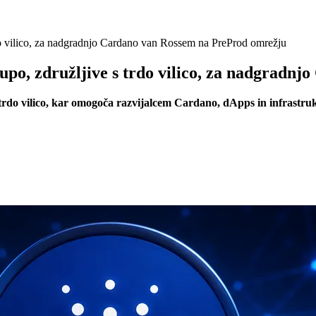
do vilico, za nadgradnjo Cardano van Rossem na PreProd omrežju
upo, združljive s trdo vilico, za nadgradn
 z trdo vilico, kar omogoča razvijalcem Cardano, dApps in infras