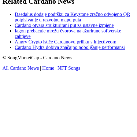
Related Cardano News
Daedalus dodaje podršku za Keystone zračno odvojeno QR
potpisivanje u razvojnu mapu puta
Cardano otvara strukturirani put za ustavne izmjene
Iagon prebacuje mrežu čvorova na ažurirane softverske
zahtjeve
Angry Crypto ističe Cardanovu priliku s Injectiveom
Cardano Hydra dobiva značajno poboljšanje performansi
© SongMarketCap - Cardano News
All Cardano News
|
Home
|
NFT Songs