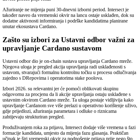
Ažuriranje ne mijenja puni 30-dnevni izborni period. Intersect je
također naveo da vremenski okvir na lancu ostaje usklađen, dok su
dodatne aktivnosti informiranja i podrške kandidatima planirane
unutar ekosustava Cardano.
Zašto su izbori za Ustavni odbor važni za
upravljanje Cardano sustavom
Ustavni odbor dio je on-chain sustava upravljanja Cardano mreže.
Njegova uloga je pregled akcija upravljanja radi usklađenosti s
ustavom, stvarajući formalnu kontrolnu točku u procesu odlučivanja
zajedno s DRepovima i operatorima stake poolova.
Izbori 2026. su relevantni jer će pomoći oblikovati skupinu
odgovornu za procjenu da li akcije upravljanja ostaju usklađene s
ustavnim okvirom Cardano mreže. Ta uloga postaje vidljivija kako
upravljanje Cardanom sve više prelazi u operativno korištenje uživo,
gdje prijedlozi, ažuriranja parametara i odluke o riznicama
zahtijevaju strukturiran pregled.
Produživanjem roka za prijavu, Intersect dodaje više vremena u fazi
formacije kandidata, umjesto da mijenja fazu glasanja. Praktičan
učinak je širi vremenski okvir za podnošenje prijava prije nego što