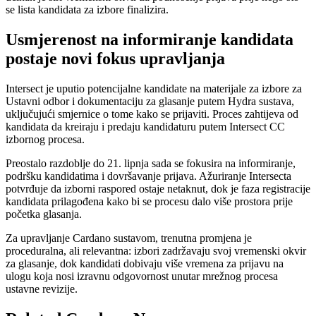
se lista kandidata za izbore finalizira.
Usmjerenost na informiranje kandidata
postaje novi fokus upravljanja
Intersect je uputio potencijalne kandidate na materijale za izbore za
Ustavni odbor i dokumentaciju za glasanje putem Hydra sustava,
uključujući smjernice o tome kako se prijaviti. Proces zahtijeva od
kandidata da kreiraju i predaju kandidaturu putem Intersect CC
izbornog procesa.
Preostalo razdoblje do 21. lipnja sada se fokusira na informiranje,
podršku kandidatima i dovršavanje prijava. Ažuriranje Intersecta
potvrđuje da izborni raspored ostaje netaknut, dok je faza registracije
kandidata prilagođena kako bi se procesu dalo više prostora prije
početka glasanja.
Za upravljanje Cardano sustavom, trenutna promjena je
proceduralna, ali relevantna: izbori zadržavaju svoj vremenski okvir
za glasanje, dok kandidati dobivaju više vremena za prijavu na
ulogu koja nosi izravnu odgovornost unutar mrežnog procesa
ustavne revizije.