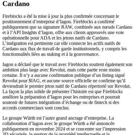
Cardano
Fireblocks a été la mise à jour la plus confirmée concernant le
positionnement d’entreprise d’Iagon. Fireblocks a confirmé
publiquement que sa signature RAW, combinée aux nœuds Cardano
et à l’API Insights d’Iagon, offre aux clients approuvés une voie
opérationnelle pour ADA et les jetons natifs de Cardano.
L’intégration est pertinente car elle connecte les actifs natifs de
Cardano aux flux de travail de garde institutionnels, y compris les
fonctionnalités liées au staking et à la gouvernance.
Iagon a déclaré que le travail avec Fireblocks soutient également son
ambition plus large avec Revolut, mais cette partie reste moins
certaine. Il n’y a aucune confirmation publique d’un listing signé
Revolut pour $IAG, et aucune source officielle ne confirme qu’il
deviendrait le premier jeton natif de Cardano répertorié sur Revolut.
La façon la plus solide de présenter l’histoire est que Fireblocks
améliore la préparation d’Iagon pour les entreprises et pourrait
soutenir de futures intégrations d’échange ou de fintech si des
accords commerciaux sont conclus.
Le groupe Würth est l’autre grand ancrage d’entreprise. La
collaboration d’Iagon avec le groupe Würth a été annoncée
publiquement en novembre 2024 et se concentre sur l’impression
3D sécurisée, la gestion de la propriété intellectuelle et la