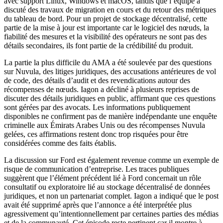
avec support Linux, Windows et macOS, tandis que l’équipe a
discuté des travaux de migration en cours et du retour des métriques
du tableau de bord. Pour un projet de stockage décentralisé, cette
partie de la mise à jour est importante car le logiciel des nœuds, la
fiabilité des mesures et la visibilité des opérateurs ne sont pas des
détails secondaires, ils font partie de la crédibilité du produit.
La partie la plus difficile du AMA a été soulevée par des questions
sur Nuvula, des litiges juridiques, des accusations antérieures de vol
de code, des détails d’audit et des revendications autour des
récompenses de nœuds. Iagon a décliné à plusieurs reprises de
discuter des détails juridiques en public, affirmant que ces questions
sont gérées par des avocats. Les informations publiquement
disponibles ne confirment pas de manière indépendante une enquête
criminelle aux Émirats Arabes Unis ou des récompenses Nuvula
gelées, ces affirmations restent donc trop risquées pour être
considérées comme des faits établis.
La discussion sur Ford est également revenue comme un exemple de
risque de communication d’entreprise. Les traces publiques
suggèrent que l’élément précédent lié à Ford concernait un rôle
consultatif ou exploratoire lié au stockage décentralisé de données
juridiques, et non un partenariat complet. Iagon a indiqué que le post
avait été supprimé après que l’annonce a été interprétée plus
agressivement qu’intentionnellement par certaines parties des médias
et de la communauté. Cet épisode reste pertinent car il montre à