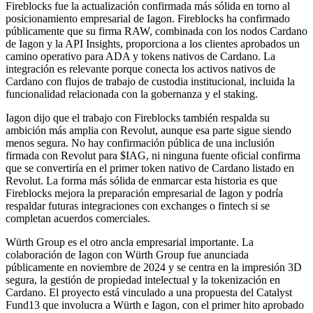
Fireblocks fue la actualización confirmada más sólida en torno al
posicionamiento empresarial de Iagon. Fireblocks ha confirmado
públicamente que su firma RAW, combinada con los nodos Cardano
de Iagon y la API Insights, proporciona a los clientes aprobados un
camino operativo para ADA y tokens nativos de Cardano. La
integración es relevante porque conecta los activos nativos de
Cardano con flujos de trabajo de custodia institucional, incluida la
funcionalidad relacionada con la gobernanza y el staking.
Iagon dijo que el trabajo con Fireblocks también respalda su
ambición más amplia con Revolut, aunque esa parte sigue siendo
menos segura. No hay confirmación pública de una inclusión
firmada con Revolut para $IAG, ni ninguna fuente oficial confirma
que se convertiría en el primer token nativo de Cardano listado en
Revolut. La forma más sólida de enmarcar esta historia es que
Fireblocks mejora la preparación empresarial de Iagon y podría
respaldar futuras integraciones con exchanges o fintech si se
completan acuerdos comerciales.
Würth Group es el otro ancla empresarial importante. La
colaboración de Iagon con Würth Group fue anunciada
públicamente en noviembre de 2024 y se centra en la impresión 3D
segura, la gestión de propiedad intelectual y la tokenización en
Cardano. El proyecto está vinculado a una propuesta del Catalyst
Fund13 que involucra a Würth e Iagon, con el primer hito aprobado