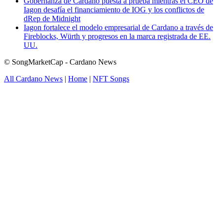
Gobernanza de Cardano puesta a prueba mientras el CEO de
Iagon desafía el financiamiento de IOG y los conflictos de
dRep de Midnight
Iagon fortalece el modelo empresarial de Cardano a través de
Fireblocks, Würth y progresos en la marca registrada de EE.
UU.
© SongMarketCap - Cardano News
All Cardano News
|
Home
|
NFT Songs