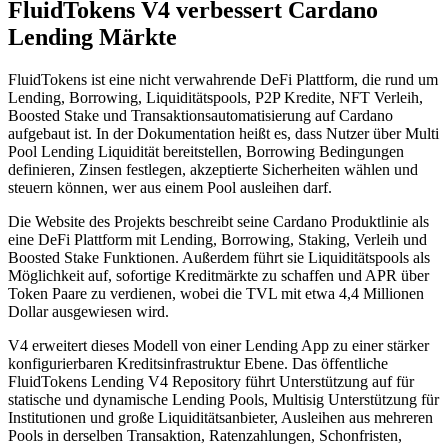
FluidTokens V4 verbessert Cardano
Lending Märkte
FluidTokens ist eine nicht verwahrende DeFi Plattform, die rund um
Lending, Borrowing, Liquiditätspools, P2P Kredite, NFT Verleih,
Boosted Stake und Transaktionsautomatisierung auf Cardano
aufgebaut ist. In der Dokumentation heißt es, dass Nutzer über Multi
Pool Lending Liquidität bereitstellen, Borrowing Bedingungen
definieren, Zinsen festlegen, akzeptierte Sicherheiten wählen und
steuern können, wer aus einem Pool ausleihen darf.
Die Website des Projekts beschreibt seine Cardano Produktlinie als
eine DeFi Plattform mit Lending, Borrowing, Staking, Verleih und
Boosted Stake Funktionen. Außerdem führt sie Liquiditätspools als
Möglichkeit auf, sofortige Kreditmärkte zu schaffen und APR über
Token Paare zu verdienen, wobei die TVL mit etwa 4,4 Millionen
Dollar ausgewiesen wird.
V4 erweitert dieses Modell von einer Lending App zu einer stärker
konfigurierbaren Kreditsinfrastruktur Ebene. Das öffentliche
FluidTokens Lending V4 Repository führt Unterstützung auf für
statische und dynamische Lending Pools, Multisig Unterstützung für
Institutionen und große Liquiditätsanbieter, Ausleihen aus mehreren
Pools in derselben Transaktion, Ratenzahlungen, Schonfristen,