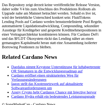
Das Repository zeigt derzeit keine veröffentlichte Release Version,
daher sollte V4 bis zum Abschluss des Produktions Rollouts als
Upgrade nahe am Mainnet betrachtet werden. Sobald es live ist,
wird der betriebliche Unterschied konkret sein: FluidTokens
Lending Pools auf Cardano werden benutzerdefinierte Pool Regeln,
automatisierte Liquidationsabwicklung, Compounding, sekundäre
Ausstiege für Kreditgeber und gesperrte Kreditnehmerpositionen in
einer Vertragsarchitektur kombinieren können. Für Cardano DeFi
und das $FLDT Ökosystem rückt das Lending näher an einen
gemanagten Kapitalmarkt heran statt eine Ansammlung isolierter
Borrowing Positionen zu bleiben.
Related Cardano News
Daedalus nimmt Keystone Unterstützung für luftabgetrennte
QR Signaturen in die Entwicklungsroadmap auf
Cardano eröffnet einen strukturierten Weg für
Verfassungsänderungen
Iagon stellt das Knotennetzwerk auf aktualisierte
Softwareanforderungen um
Angry Crypto hebt Cardanos Chance mit Injective hervor
Cardano Hydra erhält ein bedeutendes Leistungsupgrade
© SongMarketCap - Cardano News