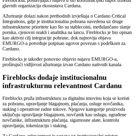
Fireblocksa, postavljajući najavu u širi koordinacijski napor između
glavnih organizacija ekosustava Cardana.
Ažuriranje dolazi nakon prethodnih izvještaja o Cardano Critical
Integrations, gdje je institucionalna pohrana navedena uz druge
infrastrukturne prioritete kao što su stablecoini, međulančano slanje
poruka, cjenovni orakli i analitika na lancu. Fireblocks je bio opisan
kao aktivni cilj integracije pohrane, dok najnovija objava
EMURGO-a potvrđuje potpisan ugovor povezan s podrškom za
Cardano.
Fireblocks je također ponovno objavio najavu EMURGO-a,
proširujući vidljivost ažuriranja izvan Cardano nativnih kanala.
Fireblocks dodaje institucionalnu
infrastrukturnu relevantnost Cardanu
Fireblocks pruža infrastrukturu za digitalnu imovinu koja se koristi
za pohranu, upravljanje blagajnom, plaćanja, usluge novčanika,
staking i operativne radne tokove. Njegove kategorije proizvoda
uključuju upravljanje blagajnom, novčanik kao uslugu, ugrađene
novčanike, infrastrukturu plaćanja, sigurnosne alate, kontrolu
upravljanja, tokenizaciju i staking.
Za Cardano, relevantnost je vezana uz institucionalni pristup.