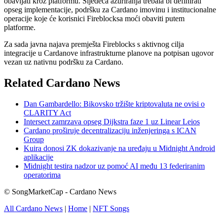
obavljati kroz platformu. Sljedeća ažuriranja trebala bi definirati
opseg implementacije, podršku za Cardano imovinu i institucionalne
operacije koje će korisnici Fireblocksa moći obaviti putem
platforme.
Za sada javna najava premješta Fireblocks s aktivnog cilja
integracije u Cardanove infrastrukturne planove na potpisan ugovor
vezan uz nativnu podršku za Cardano.
Related Cardano News
Dan Gambardello: Bikovsko tržište kriptovaluta ne ovisi o
CLARITY Act
Intersect zamrzava opseg Dijkstra faze 1 uz Linear Leios
Cardano proširuje decentralizaciju inženjeringa s ICAN
Group
Kuira donosi ZK dokazivanje na uređaju u Midnight Android
aplikacije
Midnight testira nadzor uz pomoć AI među 13 federiranim
operatorima
© SongMarketCap - Cardano News
All Cardano News
|
Home
|
NFT Songs