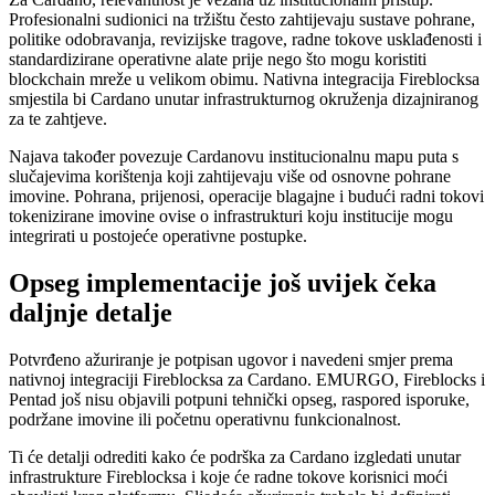
Profesionalni sudionici na tržištu često zahtijevaju sustave pohrane,
politike odobravanja, revizijske tragove, radne tokove usklađenosti i
standardizirane operativne alate prije nego što mogu koristiti
blockchain mreže u velikom obimu. Nativna integracija Fireblocksa
smjestila bi Cardano unutar infrastrukturnog okruženja dizajniranog
za te zahtjeve.
Najava također povezuje Cardanovu institucionalnu mapu puta s
slučajevima korištenja koji zahtijevaju više od osnovne pohrane
imovine. Pohrana, prijenosi, operacije blagajne i budući radni tokovi
tokenizirane imovine ovise o infrastrukturi koju institucije mogu
integrirati u postojeće operativne postupke.
Opseg implementacije još uvijek čeka
daljnje detalje
Potvrđeno ažuriranje je potpisan ugovor i navedeni smjer prema
nativnoj integraciji Fireblocksa za Cardano. EMURGO, Fireblocks i
Pentad još nisu objavili potpuni tehnički opseg, raspored isporuke,
podržane imovine ili početnu operativnu funkcionalnost.
Ti će detalji odrediti kako će podrška za Cardano izgledati unutar
infrastrukture Fireblocksa i koje će radne tokove korisnici moći