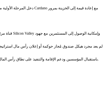
يصبح موعد 10 يوليو لإغلاق التقديم أول نقطة اختيار علنية لخط أنابيب الشركات الناشئة لدى Orion رابطاً تمويل منظومة Cardano باستقبال المؤسسين ودعم الإقامة والتنفيذ على نطاق رأس المال المخاطر.