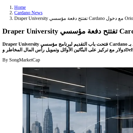
Home
Cardano News
Draper University فتحت باب التقديم لبرنامج مؤسسي Cardano المرتبط بـ Orion Fund التابعة لـ Draper Dragon. يضيف البرنامج قناة قبول للشركات الناشئة إلى صندوق المنظومة البالغة قيمته 80 مليون
By SongMarketCap