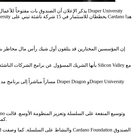
Cardano Foundation إن المبادرة تُدار من قبل Draper Dragon بينما تعمل Cardano Foundation كمدير دستوري وتوفر دعماً للمنظومة ودعماً تقنياً.