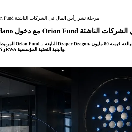
Draper University تفتتح دفعة مؤسسي Cardano مع دخول Orion Fund مرحلة نشر رأس المال في الشركات الناشئة
Or مرحلة نشر رأس المال في الشركات الناشئة
دولار مع تركيز على البنّائين الأوائل وتمويل رأس المال المخاطر وDeFi وRWA والبنية التحتية المؤسسية.