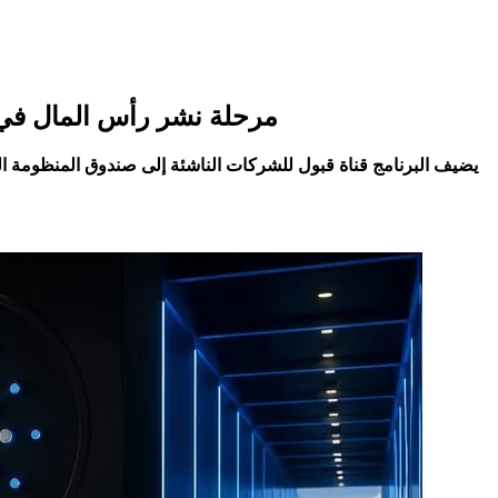
Draper University تفتتح دفعة مؤسسي Cardano مع دخول ion Fund