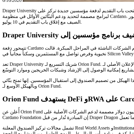
6/16/2026
Draper University فتحت باب التقديم لدفعة مؤسسين جديدة تركز على Cardano ومرتبطة بـ Orion Fund التابعة لـ Draper Dragon. يذكر الإعلان أن الصندوق بات مفتوحاً للأعمال مع قيادة Draper University
لبرامج مصممة لتحديد ودعم البنّائين الأوائل في منظومة Cardano. يشير منشور Tim Draper على LinkedIn إلى أن Orion Fund وDraper University يخططان للاستثمار في 15 شركة ناشئة تبني على Cardano هذا
الصيف مع إغلاق باب التقديم في 10 يوليو.
تتمحور دفعة Cardano الجديدة حول دعم الشركات الناشئة في المراحل المبكرة. قالت Draper University إن المؤسسين المختارين قد يتلقون أول شيك رأس مال مخاطر بقيمة تصل إلى 90,000 دولار وبرامج
تعد Draper University شريك التسريع لـ Orion Fund. وفي الإعلان الأصلي لـ Cardano Foundation، وُصفت Draper University بأنها الشريك المسؤول عن برامج الشركات الناشئة عبر حرمها في Silicon Valley مع
لى استقبال المؤسسين. إنها تمنح بنّائي Cardano مساراً مباشراً إلى برنامج مدعوم برأس مال مخاطر مرتبط بـ Draper Dragon وDraper University
وبالهيكل الأوسع لـ Orion Fund.
أُعلن عن Orion Fund كمبادرة منظومة استراتيجية بقيمة 80 مليون دولار مصممة لدعم الشركات الأصلية على Cardano والمتكاملة مع Cardano وتوسيع المنفعة على السلسلة وتعزيز المنظومة الأوسع. قالت
تشمل مجالات تركيز الصندوق المعلنة Real World Assets وInstitutional DeFi مع هدف يتمثل في الإسهام في نمو Cardano Total Value Locked والنشاط على السلسلة. كما وصفت Cardano Foundation الصندوق