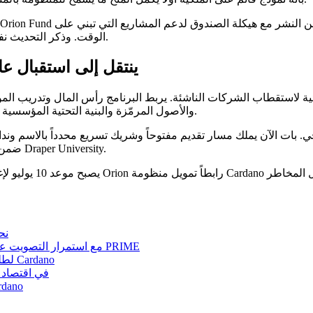
الوقت. وذكر التحديث نفسه أن الصندوق يستثمر بنشاط في المرحلة التالية من نمو المنظومة.
خط أنابيب الشركات الناشئة على Cardano ينتقل إلى استقبال
Cardano لاستقطاب شركات في DeFi والأصول المرمّزة والبنية التحتية المؤسسية وطبقات التطبيقات ذات الصلة.
للمؤسسين الذين يرغبون في بناء شركات مرتبطة بـ Cardano ضمن برنامج Draper University.
Angry Crypto يرى زخم 
DReps لدى Cardano تدعم حد خزانة قدره 500 مليون ADA مع استمرار التصويت على PRIME
Strike Finance تطلق تداول RFQ لطلبات العقود الدائمة الأكبر على Cardano
GoDaddy توسّع DNS إلى وكلاء AI، وأين تندرج o
Crypto Crow يبدأ بناء منصة مفتوحة ا