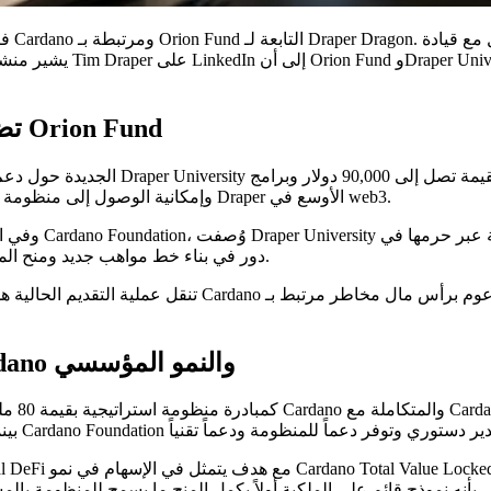
Draper University تضيف برنامج مؤسسين إلى Orion Fund
نخبوية وفرص تواصل مع المستثمرين وسكناً مجانياً في Silicon Valley وإمكانية الوصول إلى منظومة Draper الأوسع في web3.
دور في بناء خط مواهب جديد ومنح المشاريع إمكانية الوصول إلى الإرشاد وشبكات الخريجين وموارد التوسّع.
تنقل عملية التقديم الحالية هذا الهيكل من تصميم الصندوق إ
Orion Fund يستهدف DeFi وRWA على Cardano والنمو المؤسسي
بأنه نموذج قائم على الملكية أولاً يكمل المنح ما يسمح للمنظومة بالمشاركة في زيادة رأس المال على المدى الطويل من المشاريع الناجحة.