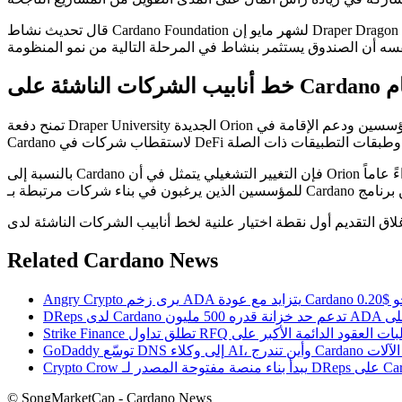
قال تحديث نشاط Cardano Foundation لشهر مايو إن Draper Dragon Orion Fund دخل المرحلة الأولية من النشر مع هيكلة الصندوق لدعم المشاريع التي تبني على Cardano مع إعادة قيمة إلى الخزينة بمرور
 عام
تمنح دفعة Draper University الجديدة Orion قناة مرئية لاستقطاب الشركات الناشئة. يربط البرنامج رأس المال وتدريب المؤسسين ودعم الإقامة في Silicon Valley وإمكانية الوصول إلى المستثمرين مع جهود
بالنسبة إلى Cardano فإن التغيير التشغيلي يتمثل في أن Orion لم يعد مجرد هيكل صندوق مُجاز حوكمة أو إعلان رأس مال استراتيجي. بات الآن يملك مسار تقديم مفتوحاً وشريك تسريع محدداً بالاسم ونداءً عاماً
Related Cardano News
ADA يتزايد مع عودة Cardano نحو $0.20
Cardan في اقتصاد الآلات
لمصدر لـ DReps على Cardano
© SongMarketCap - Cardano News