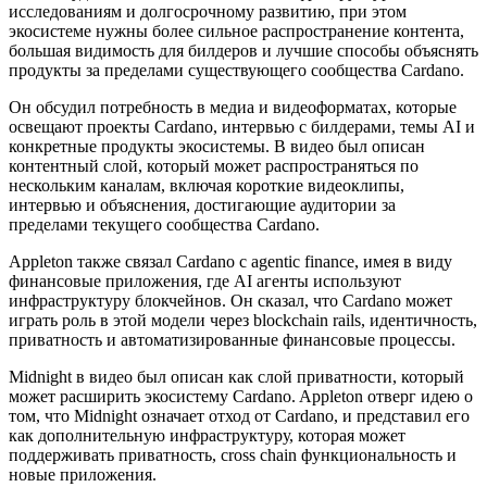
исследованиям и долгосрочному развитию, при этом
экосистеме нужны более сильное распространение контента,
большая видимость для билдеров и лучшие способы объяснять
продукты за пределами существующего сообщества Cardano.
Он обсудил потребность в медиа и видеоформатах, которые
освещают проекты Cardano, интервью с билдерами, темы AI и
конкретные продукты экосистемы. В видео был описан
контентный слой, который может распространяться по
нескольким каналам, включая короткие видеоклипы,
интервью и объяснения, достигающие аудитории за
пределами текущего сообщества Cardano.
Appleton также связал Cardano с agentic finance, имея в виду
финансовые приложения, где AI агенты используют
инфраструктуру блокчейнов. Он сказал, что Cardano может
играть роль в этой модели через blockchain rails, идентичность,
приватность и автоматизированные финансовые процессы.
Midnight в видео был описан как слой приватности, который
может расширить экосистему Cardano. Appleton отверг идею о
том, что Midnight означает отход от Cardano, и представил его
как дополнительную инфраструктуру, которая может
поддерживать приватность, cross chain функциональность и
новые приложения.