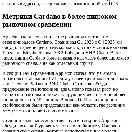
активных адресов, ежедневные транзакции и объем DEX.
Метрики Cardano в более широком
рыночном сравнении
Appleton сказал, что снижение рыночных метрик не
ограничивалось Cardano. Сравнивая Q1 2026 с Q4 2025, он
обсудил падение цен по нескольким крупным сетям, включая
Ethereum, Bitcoin, Solana, XRP, Polygon и BNB Chain. В его
презентации Cardano было показано как часть более широкого
рыночного спада, а не как отдельный случай.
В секции DeFi сравнения Appleton сказал, что у Cardano
значительно меньший TVL, чем у более крупных сетей, таких
как Ethereum, Solana и BNB Chain. Он также обсудил
предложение стейблкоинов, где Cardano показал рост, но
остается значительно ниже лидирующих экосистем по общей
ликвидности стейблкоинов. В видео DeFi и ликвидность
стейблкоинов были представлены как области, где различия
между сетями остаются заметными.
Стейкинг был вынесен в отдельную категорию. Appleton
обсудил высокий уровень участия в стейкинге у Cardano и
сравнил его с сетями, которые используют иные модели