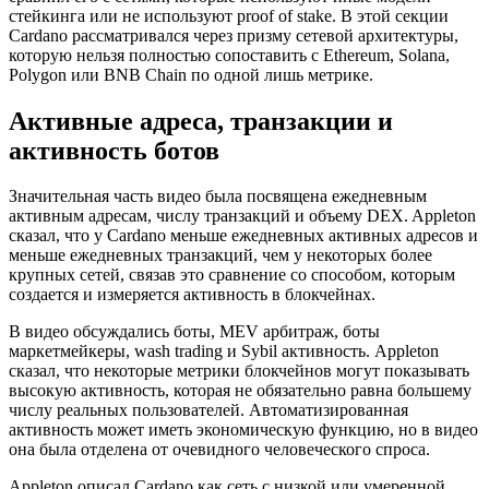
стейкинга или не используют proof of stake. В этой секции
Cardano рассматривался через призму сетевой архитектуры,
которую нельзя полностью сопоставить с Ethereum, Solana,
Polygon или BNB Chain по одной лишь метрике.
Активные адреса, транзакции и
активность ботов
Значительная часть видео была посвящена ежедневным
активным адресам, числу транзакций и объему DEX. Appleton
сказал, что у Cardano меньше ежедневных активных адресов и
меньше ежедневных транзакций, чем у некоторых более
крупных сетей, связав это сравнение со способом, которым
создается и измеряется активность в блокчейнах.
В видео обсуждались боты, MEV арбитраж, боты
маркетмейкеры, wash trading и Sybil активность. Appleton
сказал, что некоторые метрики блокчейнов могут показывать
высокую активность, которая не обязательно равна большему
числу реальных пользователей. Автоматизированная
активность может иметь экономическую функцию, но в видео
она была отделена от очевидного человеческого спроса.
Appleton описал Cardano как сеть с низкой или умеренной