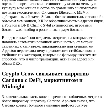
оценкой неорганической активности, указав на меньшую
культуру мем коинов и ботов по сравнению с некоторыми
другими экосистемами. Он связал Ethereum с MEV и
арбитражными ботами, Solana с бот активностью, связанной с
объемом мем коинов, XRP с оборачиваемостью адресов бирж,
а Polygon и BNB Chain с Sybil активностью, игровыми
ботами, wash trading и розничными фарм ботами.
В видео также были отделены метрики, на которые легче
повлиять автоматизированной активностью, от метрик,
связанных с капиталом, ликвидностью или стейкингом.
Appleton перечислил цену, предложение стейблкоинов и
стейкинг как категории, которые не формируются тем же
способом, что и число транзакций, активные адреса или
объем DEX.
Crypto Crow связывает нарратив
Cardano с DeFi, маркетингом и
Midnight
Заключительная часть видео перешла от табличных метрик к
более широкому нарративу Cardano. Appleton сказал, что
Cardano уделяет большое внимание инфраструктуре,