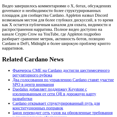
Видео завершилось комментариями о X, ботах, обсуждениях
governance и необходимости более структурированных
площадок для сообщества Cardano. Appleton назвал Discord
возможным местом для более глубоких дискуссий, в то время
как X остается публичным каналом для охвата, видимости и
распространения нарратива. Полное видео доступно на
канале Crypto Crow на YouTube, где Appleton подробно
разбирает сравнение метрик, активность ботов, позицию
Cardano в DeFi, Midnight и более широкую проблему крипто
нарративов.
Related Cardano News
Фьючерсы CME на Cardano достигли шестимесячного
регуляторного рубежа
Два голосования по управлению Cardano ставят участие
SPO в центр внимания
Daedalus добавляет поддержку Keystone с
изолированным от сети QR в дорожную карту
разработки
Cardano открывает структурированный путь для
конституционных поправок
Iagon переводит сеть узлов на обновленные требования