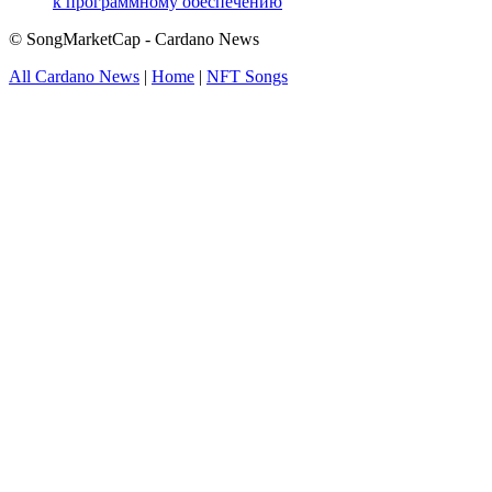
к программному обеспечению
© SongMarketCap - Cardano News
All Cardano News
|
Home
|
NFT Songs