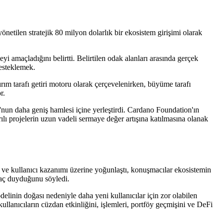
ilen stratejik 80 milyon dolarlık bir ekosistem girişimi olarak
 amaçladığını belirtti. Belirtilen odak alanları arasında gerçek
desteklemek.
ım tarafı getiri motoru olarak çerçevelenirken, büyüme tarafı
r.
nun daha geniş hamlesi içine yerleştirdi. Cardano Foundation'ın
ı projelerin uzun vadeli sermaye değer artışına katılmasına olanak
te ve kullanıcı kazanımı üzerine yoğunlaştı, konuşmacılar ekosistemin
yaç duyduğunu söyledi.
elinin doğası nedeniyle daha yeni kullanıcılar için zor olabilen
kullanıcıların cüzdan etkinliğini, işlemleri, portföy geçmişini ve DeFi