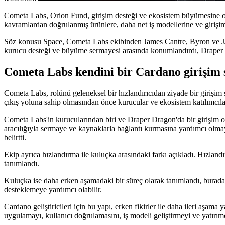
Cometa Labs, Orion Fund, girişim desteği ve ekosistem büyümesine odak
kavramlardan doğrulanmış ürünlere, daha net iş modellerine ve girişim
Söz konusu Space, Cometa Labs ekibinden James Cantre, Byron ve JJ'y
kurucu desteği ve büyüme sermayesi arasında konumlandırdı, Draper Dr
Cometa Labs kendini bir Cardano girişim 
Cometa Labs, rolünü geleneksel bir hızlandırıcıdan ziyade bir girişim
çıkış yoluna sahip olmasından önce kurucular ve ekosistem katılımcılar
Cometa Labs'in kurucularından biri ve Draper Dragon'da bir girişim o
aracılığıyla sermaye ve kaynaklarla bağlantı kurmasına yardımcı olma
belirtti.
Ekip ayrıca hızlandırma ile kuluçka arasındaki farkı açıkladı. Hızlandı
tanımlandı.
Kuluçka ise daha erken aşamadaki bir süreç olarak tanımlandı, burada
desteklemeye yardımcı olabilir.
Cardano geliştiricileri için bu yapı, erken fikirler ile daha ileri aşa
uygulamayı, kullanıcı doğrulamasını, iş modeli geliştirmeyi ve yatırım