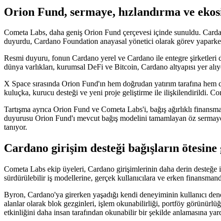
Orion Fund, sermaye, hızlandırma ve ekosi
Cometa Labs, daha geniş Orion Fund çerçevesi içinde sunuldu. Cardan
duyurdu, Cardano Foundation anayasal yönetici olarak görev yaparken
Resmi duyuru, fonun Cardano yerel ve Cardano ile entegre şirketleri de
dünya varlıkları, kurumsal DeFi ve Bitcoin, Cardano altyapısı yer alıy
X Space sırasında Orion Fund'ın hem doğrudan yatırım tarafına hem de
kuluçka, kurucu desteği ve yeni proje geliştirme ile ilişkilendirildi.
Tartışma ayrıca Orion Fund ve Cometa Labs'i, bağış ağırlıklı finansm
duyurusu Orion Fund'ı mevcut bağış modelini tamamlayan öz sermaye ön
tanıyor.
Cardano girişim desteği bağışların ötesine 
Cometa Labs ekip üyeleri, Cardano girişimlerinin daha derin desteğe ih
sürdürülebilir iş modellerine, gerçek kullanıcılara ve erken finansm
Byron, Cardano'ya girerken yaşadığı kendi deneyiminin kullanıcı deney
alanlar olarak blok gezginleri, işlem okunabilirliği, portföy görünürlüğ
etkinliğini daha insan tarafından okunabilir bir şekilde anlamasına yardı