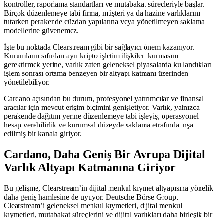
kontroller, raporlama standartları ve mutabakat süreçleriyle başlar.
Birçok düzenlemeye tabi firma, müşteri ya da hazine varlıklarını
tutarken perakende cüzdan yapılarına veya yönetilmeyen saklama
modellerine güvenemez.
İşte bu noktada Clearstream gibi bir sağlayıcı önem kazanıyor.
Kurumların sıfırdan ayrı kripto işletim ilişkileri kurmasını
gerektirmek yerine, varlık zaten geleneksel piyasalarda kullandıkları
işlem sonrası ortama benzeyen bir altyapı katmanı üzerinden
yönetilebiliyor.
Cardano açısından bu durum, profesyonel yatırımcılar ve finansal
aracılar için mevcut erişim biçimini genişletiyor. Varlık, yalnızca
perakende dağıtım yerine düzenlemeye tabi işleyiş, operasyonel
hesap verebilirlik ve kurumsal düzeyde saklama etrafında inşa
edilmiş bir kanala giriyor.
Cardano, Daha Geniş Bir Avrupa Dijital
Varlık Altyapı Katmanına Giriyor
Bu gelişme, Clearstream’in dijital menkul kıymet altyapısına yönelik
daha geniş hamlesine de uyuyor. Deutsche Börse Group,
Clearstream’i geleneksel menkul kıymetleri, dijital menkul
kıymetleri, mutabakat süreçlerini ve dijital varlıkları daha birleşik bir