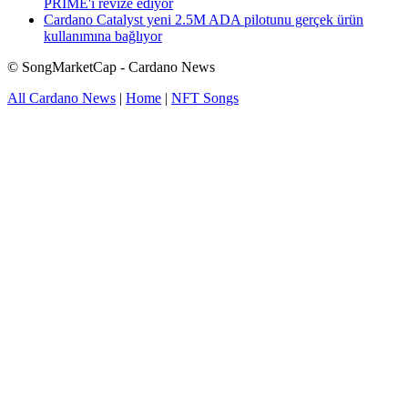
PRIME'i revize ediyor
Cardano Catalyst yeni 2.5M ADA pilotunu gerçek ürün
kullanımına bağlıyor
© SongMarketCap - Cardano News
All Cardano News
|
Home
|
NFT Songs