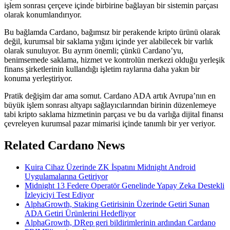
işlem sonrası çerçeve içinde birbirine bağlayan bir sistemin parçası
olarak konumlandırıyor.
Bu bağlamda Cardano, bağımsız bir perakende kripto ürünü olarak
değil, kurumsal bir saklama yığını içinde yer alabilecek bir varlık
olarak sunuluyor. Bu ayrım önemli; çünkü Cardano’yu,
benimsemede saklama, hizmet ve kontrolün merkezi olduğu yerleşik
finans şirketlerinin kullandığı işletim raylarına daha yakın bir
konuma yerleştiriyor.
Pratik değişim dar ama somut. Cardano ADA artık Avrupa’nın en
büyük işlem sonrası altyapı sağlayıcılarından birinin düzenlemeye
tabi kripto saklama hizmetinin parçası ve bu da varlığa dijital finansı
çevreleyen kurumsal pazar mimarisi içinde tanımlı bir yer veriyor.
Related Cardano News
Kuira Cihaz Üzerinde ZK İspatını Midnight Android
Uygulamalarına Getiriyor
Midnight 13 Federe Operatör Genelinde Yapay Zeka Destekli
İzleyiciyi Test Ediyor
AlphaGrowth, Staking Getirisinin Üzerinde Getiri Sunan
ADA Getiri Ürünlerini Hedefliyor
AlphaGrowth, DRep geri bildirimlerinin ardından Cardano