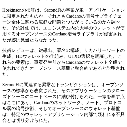
Hoskinsonの検証は、SecondFiの事案が単一アプリケーション
に限定されたものか、それともCardanoの暗号サプライチェ
ーン全体に関わる広範な問題とつながっているのかを調べ
た。その評価では、エコシステム内の大半のウォレットが使
用するオープンソースのCardano暗号ライブラリが侵害され
た形跡は見当たらなかった。
技術レビューは、鍵導出、署名の構成、リカバリーワードの
生成、HDウォレットの仕組み、UTXO選択を網羅した。こ
れらの要素は、事案発生前からCardanoのウォレット全般で
使われてきたオープンソース基盤と整合的であると説明され
た。
SecondFiに関連する異常なトランザクションは、オープンソ
ースの標準から改変された、そのアプリケーションのクロー
ズドソースのコードベースに結び付けられた。一線を画す点
はここにあり、Cardanoのネットワーク、ノード、プロトコ
ル層の暗号技術、そしてオープンソースのウォレット基盤
は、特定のウォレットアプリケーション内部で疑われる不具
合とは切り分けられた。