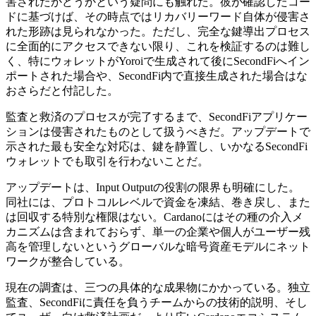
害されたかどうかという疑問にも触れた。彼が確認したコー
ドに基づけば、その時点ではリカバリーワード自体が侵害さ
れた形跡は見られなかった。ただし、完全な鍵導出プロセス
に全面的にアクセスできない限り、これを検証するのは難し
く、特にウォレットがYoroiで生成されて後にSecondFiへイン
ポートされた場合や、SecondFi内で直接生成された場合はな
おさらだと付記した。
監査と救済のプロセスが完了するまで、SecondFiアプリケー
ションは侵害されたものとして扱うべきだ。アップデートで
示された最も安全な対応は、鍵を静置し、いかなるSecondFi
ウォレットでも取引を行わないことだ。
アップデートは、Input Outputの役割の限界も明確にした。
同社には、プロトコルレベルで資金を凍結、巻き戻し、また
は回収する特別な権限はない。Cardanoにはその種の介入メ
カニズムは含まれておらず、単一の企業や個人がユーザー残
高を管理しないというグローバルな暗号資産モデルにネット
ワークが整合している。
現在の調査は、三つの具体的な成果物にかかっている。独立
監査、SecondFiに責任を負うチームからの技術的説明、そし