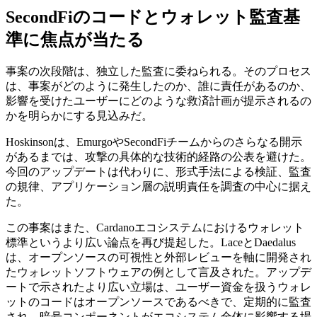
SecondFiのコードとウォレット監査基
準に焦点が当たる
事案の次段階は、独立した監査に委ねられる。そのプロセス
は、事案がどのように発生したのか、誰に責任があるのか、
影響を受けたユーザーにどのような救済計画が提示されるの
かを明らかにする見込みだ。
Hoskinsonは、EmurgoやSecondFiチームからのさらなる開示
があるまでは、攻撃の具体的な技術的経路の公表を避けた。
今回のアップデートは代わりに、形式手法による検証、監査
の規律、アプリケーション層の説明責任を調査の中心に据え
た。
この事案はまた、Cardanoエコシステムにおけるウォレット
標準というより広い論点を再び提起した。LaceとDaedalus
は、オープンソースの可視性と外部レビューを軸に開発され
たウォレットソフトウェアの例として言及された。アップデ
ートで示されたより広い立場は、ユーザー資金を扱うウォレ
ットのコードはオープンソースであるべきで、定期的に監査
され、暗号コンポーネントがエコシステム全体に影響する場