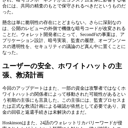
合には、共同の精査のもとで保守されるべきだというものだ
った。
懸念は単に脆弱性の存在にとどまらない。さらに深刻なの
は、公開のレビューの外側で機微な暗号コードが改変される
ことだ。ウォレット開発者にとって、SecondFiの事案は、ア
プリケーション設計、暗号実装、監査の履歴、オープンソー
スの透明性を、セキュリティの議論のど真ん中に置くことに
なった。
ユーザーの安全、ホワイトハットの主
張、救済計画
今回のアップデートはまた、一部の資金は攻撃者ではなくホ
ワイトハットの関係者によって移動された可能性があるとい
う初期の主張にも言及した。この主張には、監査プロセスま
たは正式な救済計画による確認が依然として必要であり、資
金の回収と返還手続きは未解決のままだ。
Hoskinsonはまた、24語のウォレットリカバリーワードが侵