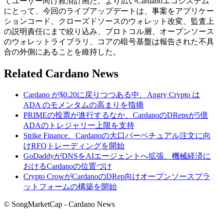
てユーザー向け救済計画だ。より広いCardanoエコシステム
にとって、今回のライブアップデートは、事案をアプリケー
ションコード、クローズドソースのウォレット改変、監査上
の説明責任にまで絞り込み、プロトコル層、オープンソース
のウォレットライブラリ、コアの暗号基盤は報告された不具
合の外側にあることを維持した。
Related Cardano News
Cardano が$0.20に戻りつつある中、Angry Crypto は
ADA のモメンタムの高まりを指摘
PRIMEの投票が進行するなか、CardanoのDRepsが5億
ADAのトレジャリー上限を支持
Strike Finance、Cardanoの大口パーペチュアル注文に向
けRFQトレーディングを開始
GoDaddyがDNSをAIエージェントへ拡張、機械経済に
おけるCardanoの位置づけ
Crypto CrowがCardanoのDRep向けオープンソースプラ
ットフォームの構築を開始
© SongMarketCap - Cardano News