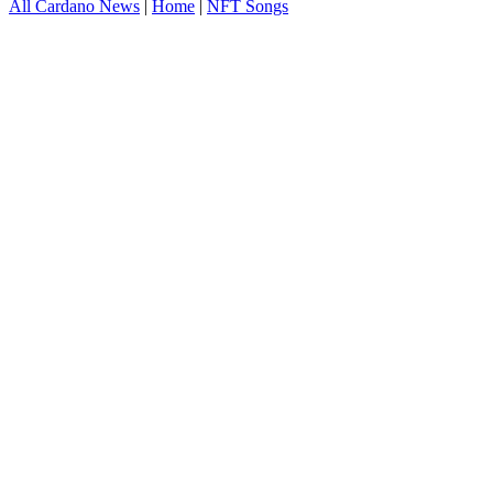
All Cardano News
|
Home
|
NFT Songs