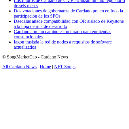
Los futuros de Cardano de CME alcanzan un hito regulatorio
de seis meses
Dos votaciones de gobernanza de Cardano ponen en foco la
participación de los SPOs
Daedalus añade compatibilidad con QR aislado de Keystone
a la hoja de ruta de desarrollo
Cardano abre un camino estructurado para enmiendas
constitucionales
Iagon traslada la red de nodos a requisitos de software
actualizados
© SongMarketCap - Cardano News
All Cardano News
|
Home
|
NFT Songs