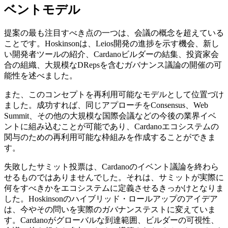
ベントモデル
提案の最も注目すべき点の一つは、会議の概念を超えている
ことです。Hoskinsonは、Leios開発の進捗を示す機会、新し
い開発者ツールの紹介、Cardanoビルダーの結集、投資家会
合の組織、大規模なDRepsを含むガバナンス議論の開催の可
能性を述べました。
また、このコンセプトを再利用可能なモデルとして位置づけ
ました。成功すれば、同じアプローチをConsensus、Web
Summit、その他の大規模な国際会議などの今後の業界イベ
ントに組み込むことが可能であり、Cardanoエコシステムの
関与のための再利用可能な枠組みを作成することができま
す。
失敗したサミット投票は、Cardanoのイベント議論を終わら
せるものではありませんでした。それは、サミットが実際に
何をすべきかをエコシステムに定義させるきっかけとなりま
した。Hoskinsonのハイブリッド・ロールアップのアイデア
は、今やその問いを実際のガバナンステストに変えていま
す。Cardanoがグローバルな到達範囲、ビルダーの可視性、