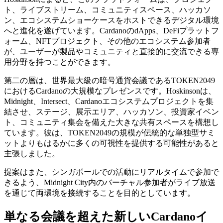
ト、ライブストリーム、コミュニティスペース、ハッカソ
ン、エコシステムショーケースをホストできるデジタル環境
へと進化を遂げています。CardanoのdApps、DeFiプラットフ
ォーム、NFTプロジェクト、その他のエコシステム参加者
が、ユーザーが製品やコミュニティと直接的に交流できる専
用分野を持つことができます。
第二の層は、世界最大級の暗号通貨会議であるTOKEN2049
におけるCardanoの大規模なプレゼンスです。Hoskinsonは、
Midnight、Intersect、Cardanoエコシステムプロジェクトを集
結させ、ステージ、展示エリア、ハッカソン、投資家イベン
ト、コミュニティ集会を備えた大きな共有スペースを構想し
ています。彼は、TOKEN2049の規模が伝統的な単独型サミ
ットよりもはるかに多くの可視性を提供する可能性があると
主張しました。
提案はまた、シンガポールでの活動にリアルタイムで参加で
きるよう、Midnight City内のバーチャル参加者がライブ放送
を通じて両環境を接続することを目的としています。
単なる会議を超えた新しいCardanoイ