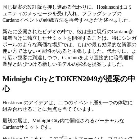
同じ提案の改訂版を押し進める代わりに、Hoskinsonはコミ
ュニティのメッセージを受け入れ、フラッグシップの
Cardanoイベントの組織方法を再考すべきだと述べました。
新たに公開されたビデオの中で、彼は主に現行のCardano参
加者向けに独立したサミットを開催することは、特にシンガ
ポールのような高価な場所では、もはや最も効果的な資源の
使い方ではない可能性があると主張しました。代わりに、よ
り広い観客に到達しつつ、Cardanoをより直接的に暗号通貨
業界と結びつける新しいモデルの探求を提案しました。
Midnight CityとTOKEN2049が提案の中
心
Hoskinsonのアイデアは、二つのイベント層を一つの体験に
組み合わせることに焦点を当てています。
最初の層は、Midnight City内で開催されるバーチャルな
Cardanoサミットです。
Hoskinsonによると、このプラットフォームは、プロジェク