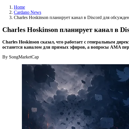
Home
Cardano News
Charles Hoskinson планирует канал в Discord для обсужд
Charles Hoskinson планирует канал в D
Charles Hoskinson сказал, что работает с генеральным дир
останется каналом для прямых эфиров, а вопросы AMA перей
By SongMarketCap