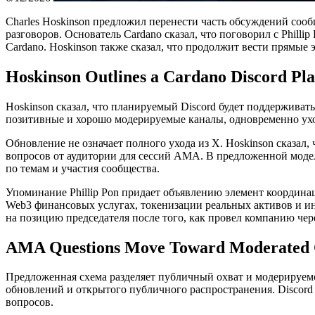
Charles Hoskinson предложил перенести часть обсуждений сооб
разговоров. Основатель Cardano сказал, что поговорил с Phil
Cardano. Hoskinson также сказал, что продолжит вести прямые
Hoskinson Outlines a Cardano Discord Pl
Hoskinson сказал, что планируемый Discord будет поддерживать
позитивные и хорошо модерируемые каналы, одновременно уход
Обновление не означает полного ухода из X. Hoskinson сказал,
вопросов от аудитории для сессий AMA. В предложенной модел
по темам и участия сообщества.
Упоминание Phillip Pon придает объявлению элемент координ
Web3 финансовых услугах, токенизации реальных активов и и
на позицию председателя после того, как провел компанию чер
AMA Questions Move Toward Moderated
Предложенная схема разделяет публичный охват и модерируемо
обновлений и открытого публичного распространения. Discord 
вопросов.