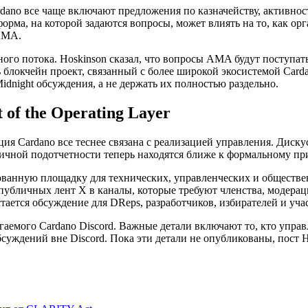
dano все чаще включают предложения по казначейству, активно
форма, на которой задаются вопросы, может влиять на то, как 
 AMA.
ого потока. Hoskinson сказал, что вопросы AMA будут поступать
блокчейн проект, связанный с более широкой экосистемой Cardan
idnight обсуждения, а не держать их полностью раздельно.
of the Operating Layer
ция Cardano все теснее связана с реализацией управления. Диск
ичной подотчетности теперь находятся ближе к формальному при
зованную площадку для технических, управленческих и обществе
убличных лент X в каналы, которые требуют членства, модераци
тается обсуждение для DReps, разработчиков, избирателей и уча
аемого Cardano Discord. Важные детали включают то, кто управ
уждений вне Discord. Пока эти детали не опубликованы, пост 