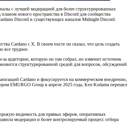
 каналы с лучшей модерацией для более структурированных
 планом нового пространства в Discord для сообщества
ardano Discord и существующих каналов Midnight Discord.
ва Cardano с X. В своем посте он сказал, что цель создать
 все труднее.
з-за аудитории, которую он там собрал, но изменит источник
тановится структурированной средой для вопросов, обсуждений
анизаций Cardano и фокусируется на коммерческом внедрении,
ктором EMURGO Group в апреле 2025 года, Ken Kodama перешел
 широкую видимость для прямых эфиров, оперативных
правила модерации и более контролируемый процесс отбора