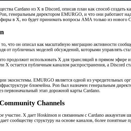
щества Cardano из X в Discord, описав план как способ создать
lip Pon, генеральным директором EMURGO, и что они работают над
 эфиры в X, но будет принимать вопросы AMA только из нового C
an
 то, что он описал как масштабную миграцию активности сообщест
я от публичных моделей обсуждений, которыми управлять стало
 что продолжит использовать X для трансляций в прямом эфире и
и X остается публичным каналом распространения, а Discord с
ации экосистемы. EMURGO является одной из учредительных орг
нфраструктуре блокчейна. Pon был назначен генеральным дире
ез первоначальный этап дорожной карты Cardano.
 Community Channels
е участие. X дает Hoskinson и связанным с Cardano аккаунтам
дает сообществу структуру на основе каналов, более понятные 