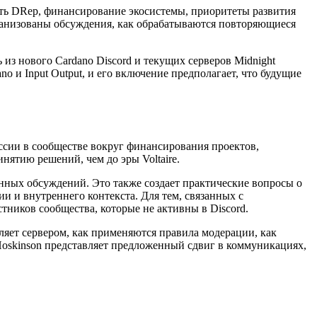
сть DRep, финансирование экосистемы, приоритеты развития
организованы обсуждения, как обрабатываются повторяющиеся
 из нового Cardano Discord и текущих серверов Midnight
o и Input Output, и его включение предполагает, что будущие
уссии в сообществе вокруг финансирования проектов,
нятию решений, чем до эры Voltaire.
нных обсуждений. Это также создает практические вопросы о
и и внутреннего контекста. Для тем, связанных с
стников сообщества, которые не активны в Discord.
ляет сервером, как применяются правила модерации, как
Hoskinson представляет предложенный сдвиг в коммуникациях,