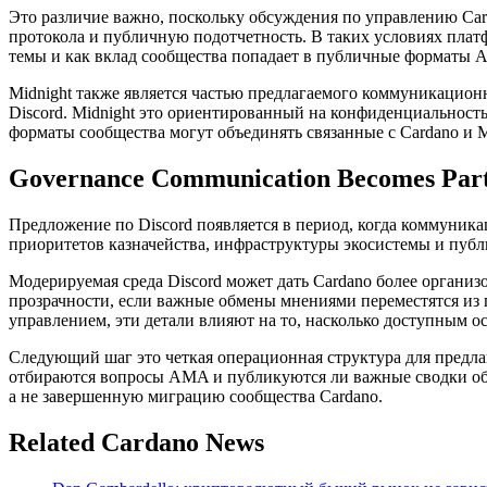
Это различие важно, поскольку обсуждения по управлению Car
протокола и публичную подотчетность. В таких условиях плат
темы и как вклад сообщества попадает в публичные форматы
Midnight также является частью предлагаемого коммуникационн
Discord. Midnight это ориентированный на конфиденциальность 
форматы сообщества могут объединять связанные с Cardano и M
Governance Communication Becomes Part 
Предложение по Discord появляется в период, когда коммуника
приоритетов казначейства, инфраструктуры экосистемы и публ
Модерируемая среда Discord может дать Cardano более органи
прозрачности, если важные обмены мнениями переместятся из п
управлением, эти детали влияют на то, насколько доступным ос
Следующий шаг это четкая операционная структура для предлаг
отбираются вопросы AMA и публикуются ли важные сводки обс
а не завершенную миграцию сообщества Cardano.
Related Cardano News