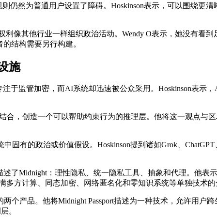
规则仍然为普通用户设置了障碍。Hoskinson表示，可以围
有权利像其他行业一样组织政治活动。Wendy O表示，她没有看到足
者的结构需要另行构建。
础设施
专注于监管加密，而AI系统却迅速被公众采用。Hoskinson
AI概念结合，创造一个可以帮助约束行为的推理层。他将这一观点
的政治或价值假设。Hoskinson提到诸如Grok、ChatG
个主要领域描述了Midnight：理性隐私、统一隐私工具、抽象和代
个充满多方计算、同态加密、网络匿名化和零知识系统等单独技术
展示这些理念的两个产品。他将Midnight Passport描述为一种技术，允许用户
调层。