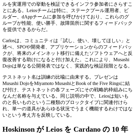
ルを実運用での挙動を検証できるインフラ参加者にさらすこ
とにある。Leiosチームは特に、ステークプール運用者、ビ
ルダー、dAppチームに参加を呼びかけており、これらのグ
ループが性能、使い勝手、故障箇所に関するフィードバック
を提供できるからだ。
Carlosは、コミュニティは「試し、使い、壊してほしい」と
述べ、SPOや開発者、アプリケーションからのフィードバッ
クが、将来のメインネット移行に備えたソフトウェアへと反
復改善する助けになると付け加えた。これにより、Musashi
Dojoは単なる公開発表ではなく、実践的な検証段階となる。
テストネット名は訓練の比喩に由来する。プレゼンは
Musashi DojoをMiyamoto MusashiとBook of the Five Ringsに結
び付け、テストネットの各フェーズにその戦略的枠組みにち
なんだ名称を与えている。同じ説明の中で、Leiosは短いも
のと長いものという二種類のブロックタイプに関連付けら
れ、単一の道具があらゆる状況でうまく機能するわけではな
いという考え方を反映している。
Hoskinson が Leios を Cardano の 10 年