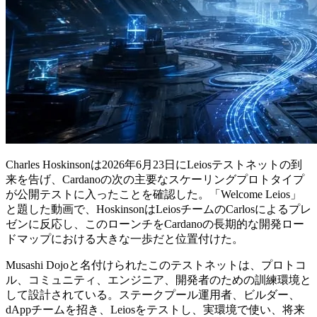
Charles Hoskinsonは2026年6月23日にLeiosテストネットの到
来を告げ、Cardanoの次の主要なスケーリングプロトタイプ
が公開テストに入ったことを確認した。「Welcome Leios」
と題した動画で、HoskinsonはLeiosチームのCarlosによるプレ
ゼンに反応し、このローンチをCardanoの長期的な開発ロー
ドマップにおける大きな一歩だと位置付けた。
Musashi Dojoと名付けられたこのテストネットは、プロトコ
ル、コミュニティ、エンジニア、開発者のための訓練環境と
して設計されている。ステークプール運用者、ビルダー、
dAppチームを招き、Leiosをテストし、実環境で使い、将来