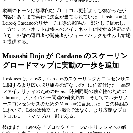
動画のトーンは標準的なプロトコル更新よりも強かったが、
内容はあくまで実行に焦点が当てられていた。Hoskinsonは
LeiosをCardanoのリサーチ主導の戦略の一部として提示し、
一方でテストネットは将来のメインネットに関する決定に先
立ち、外部の運用者や開発者がフィードバックを生み出す場
を提供する。
Musashi Dojo が Cardano のスケーリン
グロードマップに実動の一歩を追加
HoskinsonはLeiosを、Cardanoのスケーリングとコンセンサス
に関するより広い取り組みの連なりの中に位置付けた。高速
ファイナリティのためのPeras、時刻同期の独立性のための
Chronos、プライバシー関連の研究路線、そしてマルチリソ
ースコンセンサスのためのMinotaurに言及した。この枠組み
において、Leiosは独立した機能ではなく、より広範なプロ
トコルロードマップの一部である。
彼はまた、Leiosを「ブロックチェーンのトリレンマへの解