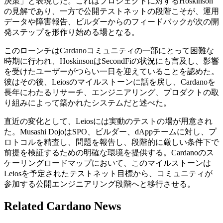
決策」と表現した。これはプロジェクトに対するHoskinson
の見解であり、一方で公開テストネットの段階こそが、運用
データや障害報告、ビルダーからのフィードバックが次の開
発ステップを形作り始める場となる。
このローンチはCardanoコミュニティの一部にとって困難な
時期に行われ、HoskinsonはSecondFiの状況にも言及し、影響
を受けたユーザーがつらい一日を迎えていることを認めた。
彼はその後、Leiosのマイルストーンに話を戻し、Cardanoを
長年にわたるリサーチ、エンジニアリング、プロダクトの取
り組みによって築かれたシステムだと述べた。
直近の変化として、Leiosには実動のテストの場が用意され
た。Musashi DojoはSPO、ビルダー、dAppチームに対し、プ
ロトコルを精査し、問題を報告し、段階的に厳しい条件下で
前提を検証するための明確な環境を提供する。Cardanoのス
ケーリングロードマップにおいて、このマイルストーンは
Leiosを予定されたテストネット目標から、コミュニティが
参加する公開エンジニアリング段階へと移行させる。
Related Cardano News