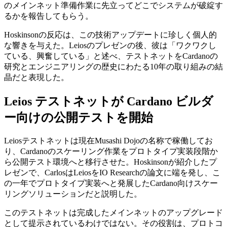
のメインネット準備作業に先立ってどこでシステムが破綻す
るかを報告してもらう。
Hoskinsonの反応は、この技術アップデートに珍しく個人的
な響きを与えた。Leiosのプレゼンの後、彼は「ワクワクし
ている、興奮している」と述べ、テストネットをCardanoの
研究とエンジニアリングの歴史にわたる10年の取り組みの結
晶だと表現した。
Leios テストネットが Cardano ビルダ
ー向けの公開テストを開始
Leiosテストネットは現在Musashi Dojoの名称で稼働してお
り、Cardanoのスケーリング作業をプロトタイプ実装段階か
ら公開テスト環境へと移行させた。Hoskinsonが紹介したプ
レゼンで、CarlosはLeiosをIO Researchの論文に端を発し、こ
の一年でプロトタイプ実装へと発展したCardano向けスケー
リングソリューションだと説明した。
このテストネットは完成したメインネットのアップグレード
として提示されているわけではない。その役割は、プロトコ