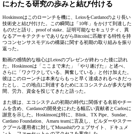
にわたる研究の歩みと結び付ける
Hoskinsonはこのローンチを機に、LeiosをCardanoのより長い
技術史と結び付けた。この瞬間は「10年」をかけて到達した
ものだと語り、proof of stake、証明可能なセキュリティ、異
なるアーキテクチャでありながらBitcoinに匹敵する特性を持
つコンセンサスモデルの構築に関する初期の取り組みを振り
返った。
動画の感情的な核心はLeiosのプレゼンが終わった後に訪れ
た。Hoskinsonは「ここまで来た」「やり遂げた」と述べ、
さらに「ワクワクしている、興奮している」と付け加えた。
彼はこのローンチは本来ならもっと早く達成されるべきだっ
たとし、この地点に到達するためにエコシステムが多大な時
間、労力、資金を投じてきたと語った。
また彼は、エコシステムの初期の時代に関係する名前やチー
ムを含め、Cardanoの開発史にわたる幅広い貢献者とCarlosに
謝意を示した。Hoskinsonは特に、Blink、TX Pipe、Sundae、
Cardano Foundation、Amaru teamに言及し、ビルダーやステー
クプール運用者に対してMusashiのウェブサイト、ドキュメ
ント、ファーセットへのアクセスを案内した。