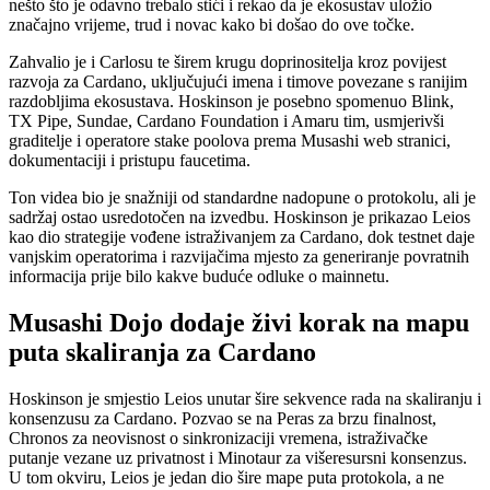
nešto što je odavno trebalo stići i rekao da je ekosustav uložio
značajno vrijeme, trud i novac kako bi došao do ove točke.
Zahvalio je i Carlosu te širem krugu doprinositelja kroz povijest
razvoja za Cardano, uključujući imena i timove povezane s ranijim
razdobljima ekosustava. Hoskinson je posebno spomenuo Blink,
TX Pipe, Sundae, Cardano Foundation i Amaru tim, usmjerivši
graditelje i operatore stake poolova prema Musashi web stranici,
dokumentaciji i pristupu faucetima.
Ton videa bio je snažniji od standardne nadopune o protokolu, ali je
sadržaj ostao usredotočen na izvedbu. Hoskinson je prikazao Leios
kao dio strategije vođene istraživanjem za Cardano, dok testnet daje
vanjskim operatorima i razvijačima mjesto za generiranje povratnih
informacija prije bilo kakve buduće odluke o mainnetu.
Musashi Dojo dodaje živi korak na mapu
puta skaliranja za Cardano
Hoskinson je smjestio Leios unutar šire sekvence rada na skaliranju i
konsenzusu za Cardano. Pozvao se na Peras za brzu finalnost,
Chronos za neovisnost o sinkronizaciji vremena, istraživačke
putanje vezane uz privatnost i Minotaur za višeresursni konsenzus.
U tom okviru, Leios je jedan dio šire mape puta protokola, a ne