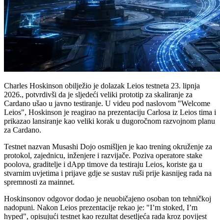
Charles Hoskinson obilježio je dolazak Leios testneta 23. lipnja
2026., potvrdivši da je sljedeći veliki prototip za skaliranje za
Cardano ušao u javno testiranje. U videu pod naslovom "Welcome
Leios", Hoskinson je reagirao na prezentaciju Carlosa iz Leios tima i
prikazao lansiranje kao veliki korak u dugoročnom razvojnom planu
za Cardano.
Testnet nazvan Musashi Dojo osmišljen je kao trening okruženje za
protokol, zajednicu, inženjere i razvijače. Poziva operatore stake
poolova, graditelje i dApp timove da testiraju Leios, koriste ga u
stvarnim uvjetima i prijave gdje se sustav ruši prije kasnijeg rada na
spremnosti za mainnet.
Hoskinsonov odgovor dodao je neuobičajeno osoban ton tehničkoj
nadopuni. Nakon Leios prezentacije rekao je: "I’m stoked, I’m
hyped", opisujući testnet kao rezultat desetljeća rada kroz povijest