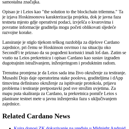
samostalna značajka.
Opisao je i Leios kao "the solution to the blockchain trilemma." Ta
je izjava Hoskinsonova karakterizacija projekta, dok je javna faza
testneta mjesto gdje operativni podaci, izvješća o kvarovima i
povratne informacije graditelja mogu početi oblikovati sljedeće
razvojne korake.
Lansiranje je stiglo tijekom teškog razdoblja za dijelove Cardano
zajednice, pri čemu se Hoskinson osvrnuo i na situaciju oko
SecondFi te priznao da su pogođeni korisnici imali loš dan. Zatim se
vratio na Leios prekretnicu i opisao Cardano kao sustav izgrađen
dugotrajnim istraživanjem, inženjeringom i produktnim radom.
Trenutna promjena je da Leios sada ima živo okruženje za testiranje.
Musashi Dojo daje operatorima stake poolova, graditeljima i dApp
timovima definirano okruženje za ispitivanje protokola, prijavu
problema i testiranje pretpostavki pod sve strožim uvjetima. Za
mapu puta skaliranja za Cardano, ta prekretnica pomiče Leios s
planirane testnet mete u javnu inženjersku fazu s uključivanjem
zajednice.
Related Cardano News
Kuira donosi ZK dokazivanje na uređaju u Midnight Android