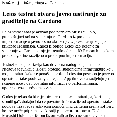
istraživanja i inženjeringa za Cardano.
Leios testnet otvara javno testiranje za
graditelje na Cardano
Leios testnet sada je aktivan pod nazivom Musashi Dojo,
premještajući rad na skaliranju za Cardano iz prototipne
implementacije u javno testno okruženje. U prezentaciji koju je
prikazao Hoskinson, Carlos je opisao Leios kao rješenje za
skaliranje za Cardano koje je krenulo od rada IO Research i tijekom
protekle godine razvijeno u prototipnu implementaciju.
Testnet se ne predstavlja kao dovršena nadogradnja mainneta.
Njegova je funkcija izložiti protokol sudionicima infrastrukture koji
mogu testirati kako se ponaša u praksi. Leios tim posebno je pozvao
operatore stake poolova, graditelje i dApp timove da sudjeluju jer te
skupine mogu dati povratne informacije o performansama,
upotrebljivosti i točkama kvara.
Carlos je rekao da bi zajednica trebala doći "testirati ga, koristiti ga i
slomiti ga", dodajući da će povratne informacije od operatora stake
poolova, razvijača i aplikacija pomoći timu da iterira prema softveru
koji se može pripremiti za kasniji put prema mainnetu. To čini
Musashi Dojo praktičnom fazom validacije, a ne samo javnom