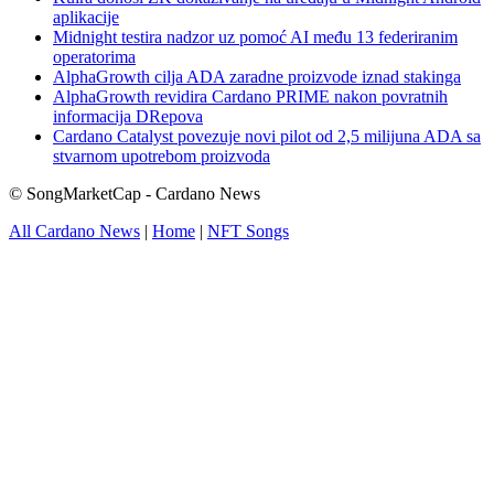
aplikacije
Midnight testira nadzor uz pomoć AI među 13 federiranim
operatorima
AlphaGrowth cilja ADA zaradne proizvode iznad stakinga
AlphaGrowth revidira Cardano PRIME nakon povratnih
informacija DRepova
Cardano Catalyst povezuje novi pilot od 2,5 milijuna ADA sa
stvarnom upotrebom proizvoda
© SongMarketCap - Cardano News
All Cardano News
|
Home
|
NFT Songs