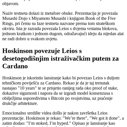
objavom.
Naziv testneta dolazi iz metafore obuke. Prezentacija je povezala
Musashi Dojo s Miyamoto Musashi i knjigom Book of the Five
Rings, pri čemu su faze testneta nazvane prema tom strateškom
okviru. Ista je razrada povezala Leios s dvjema vrstama blokova,
jednom kratkom i jednom dugom, odražavajući ideju da nijedan alat
ne radi dobro u svakom uvjetu.
Hoskinson povezuje Leios s
desetogodišnjim istraživačkim putem za
Cardano
Hoskinson je iskoristio lansiranje kako bi povezao Leios s duljom
tehničkom poviješću za Cardano. Rekao je da je taj trenutak
nastajao "10 years" te se prisjetio ranijeg rada oko proof of stake,
dokazive sigurnosti i napora da se izgradi model konsenzusa s
obilježjima usporedivima s Bitcoin po svojstvima, uz praćenje
drukčije arhitekture.
Emocionalno središte videa došlo je nakon završetka Leios
prezentacije. Hoskinson je rekao: "We’re there", "We got it done", a
zatim dodao: "I’m stoked, I’m hyped." Opisao je lansiranje kao