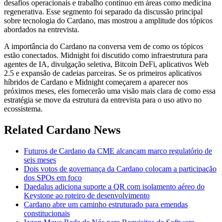
desafios operacionais e trabalho contínuo em áreas como medicina
regenerativa. Esse segmento foi separado da discussão principal
sobre tecnologia do Cardano, mas mostrou a amplitude dos tópicos
abordados na entrevista.
A importância do Cardano na conversa vem de como os tópicos
estão conectados. Midnight foi discutido como infraestrutura para
agentes de IA, divulgação seletiva, Bitcoin DeFi, aplicativos Web
2.5 e expansão de cadeias parceiras. Se os primeiros aplicativos
híbridos de Cardano e Midnight começarem a aparecer nos
próximos meses, eles fornecerão uma visão mais clara de como essa
estratégia se move da estrutura da entrevista para o uso ativo no
ecossistema.
Related Cardano News
Futuros de Cardano da CME alcançam marco regulatório de
seis meses
Dois votos de governança da Cardano colocam a participação
dos SPOs em foco
Daedalus adiciona suporte a QR com isolamento aéreo do
Keystone ao roteiro de desenvolvimento
Cardano abre um caminho estruturado para emendas
constitucionais