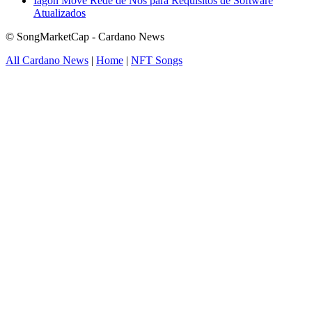
Iagon Move Rede de Nós para Requisitos de Software
Atualizados
© SongMarketCap - Cardano News
All Cardano News
|
Home
|
NFT Songs