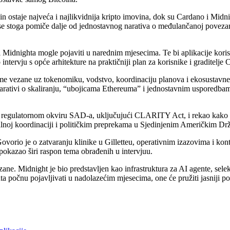
 ostaje najveća i najlikvidnija kripto imovina, dok su Cardano i Midnig
a se stoga pomiče dalje od jednostavnog narativa o međulančanoj povez
i Midnighta mogle pojaviti u narednim mjesecima. Te bi aplikacije kori
ntervju s opće arhitekture na praktičniji plan za korisnike i graditelje 
e vezane uz tokenomiku, vodstvo, koordinaciju planova i ekosustavne p
 narativi o skaliranju, “ubojicama Ethereuma” i jednostavnim usporedbam
o regulatornom okviru SAD-a, uključujući CLARITY Act, i rekao kako pol
balnoj koordinaciji i političkim preprekama u Sjedinjenim Američkim D
orio je o zatvaranju klinike u Gilletteu, operativnim izazovima i kon
pokazao širi raspon tema obrađenih u intervjuu.
ne. Midnight je bio predstavljen kao infrastruktura za AI agente, selek
a počnu pojavljivati u nadolazećim mjesecima, one će pružiti jasniji pog