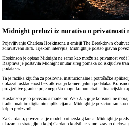
Midnight prelazi iz narativa o privatnost
Pojavljivanje Charlesa Hoskinsona u emisiji The Breakdown obuhvatilo 
zdravstvenu skrb. Tijekom intervjua, Midnight je postao glavna povez
Hoskinson je opisao Midnight ne samo kao mrežu za privatnost već i ka
Rasprava je postavila Midnight unutar šireg pomaka od isključive tran
podataka.
Ta je razlika ključna za poslovne, institucionalne i potrošačke aplika
dokazati usklađenost bez otkrivanja komercijalnih podataka. Korisnici 
provjerljive granice prije nego što mogu komunicirati s financijskim a
Hoskinson je to povezao s modelom Web 2.5, gdje korisnici ne moraju i
tradicionalnim digitalnim aplikacijama. Midnight je pozicioniran kao 
kripto proizvodi.
Za Cardano, poveznica je model partnerskog lanca. Midnight je predst
ukazao na strategiju u kojoj Cardano koristi ne samo izravno djelovan