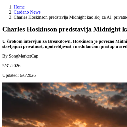
Home
Cardano News
Charles Hoskinson predstavlja Midnight kao sloj za AI, privatn
Charles Hoskinson predstavlja Midnight kao
U širokom intervjuu za Breakdown, Hoskinson je povezao Midnigh
stavljajući privatnost, upotrebljivost i međulančani pristup u sre
By SongMarketCap
5/31/2026
Updated:
6/6/2026