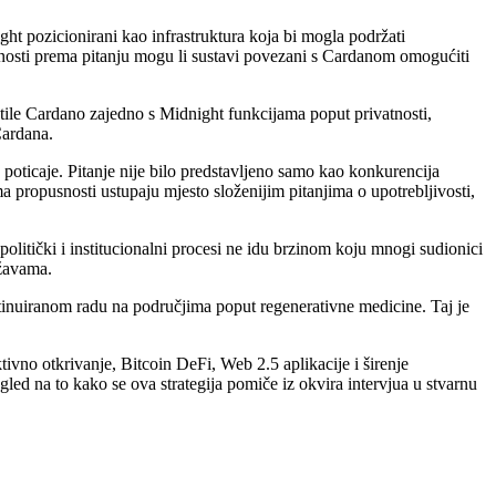
ht pozicionirani kao infrastruktura koja bi mogla podržati
anosti prema pitanju mogu li sustavi povezani s Cardanom omogućiti
stile Cardano zajedno s Midnight funkcijama poput privatnosti,
Cardana.
oticaje. Pitanje nije bilo predstavljeno samo kao konkurencija
a propusnosti ustupaju mjesto složenijim pitanjima o upotrebljivosti,
itički i institucionalni procesi ne idu brzinom koju mnogi sudionici
ržavama.
tinuiranom radu na područjima poput regenerativne medicine. Taj je
tivno otkrivanje, Bitcoin DeFi, Web 2.5 aplikacije i širenje
led na to kako se ova strategija pomiče iz okvira intervjua u stvarnu