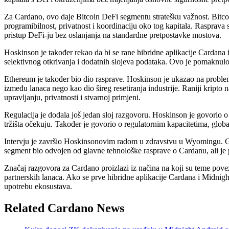
Za Cardano, ovo daje Bitcoin DeFi segmentu stratešku važnost. Bitcoin
programibilnost, privatnost i koordinaciju oko tog kapitala. Rasprav
pristup DeFi-ju bez oslanjanja na standardne pretpostavke mostova.
Hoskinson je također rekao da bi se rane hibridne aplikacije Cardana 
selektivnog otkrivanja i dodatnih slojeva podataka. Ovo je pomaknulo i
Ethereum je također bio dio rasprave. Hoskinson je ukazao na problem
između lanaca nego kao dio šireg resetiranja industrije. Raniji kripto
upravljanju, privatnosti i stvarnoj primjeni.
Regulacija je dodala još jedan sloj razgovoru. Hoskinson je govorio 
tržišta očekuju. Također je govorio o regulatornim kapacitetima, glo
Intervju je završio Hoskinsonovim radom u zdravstvu u Wyomingu. Gov
segment bio odvojen od glavne tehnološke rasprave o Cardanu, ali je 
Značaj razgovora za Cardano proizlazi iz načina na koji su teme poveza
partnerskih lanaca. Ako se prve hibridne aplikacije Cardana i Midnight
upotrebu ekosustava.
Related Cardano News