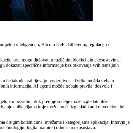
umjetnu inteligenciju, Bitcoin DeFi, Ethereum, regulaciju i
ikacije koje mogu djelovati u različitim blockchain ekosustavima.
u dokazati specifične informacije bez otkrivanja svih temeljnih
otrebe također zahtijevaju povjerljivost. Tvrtke možda trebaju
obnih informacija. AI agenti možda trebaju pravila, dozvole i
eluje u pozadini, dok prednje sučelje može izgledati bliže
tkrivanje aplikacijama koje možda neće izgledati kao konvencionalni
a drugim korisnicima, mrežama i kategorijama aplikacija. Intervju je
vu tehnologiju, logiku namire i odnose u ekosustavu.