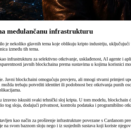
i na međulančanu infrastrukturu
je nekoliko glavnih tema koje oblikuju kripto industriju, uključujući 
nica između tih tema.
o infrastrukturu za selektivno otkrivanje, usklađenost, AI agente i apl
sparentnosti javnih blockchaina prema sustavima u kojima korisnici mog
cije. Javni blockchaini omogućuju provjeru, ali mnogi stvarni primjeri up
možda trebaju potvrditi identitet ili podobnost bez otkrivanja punih os
plikacijama.
zravno iskusiti svaki tehnički sloj kripta. U tom modelu, blockchain dj
dio tog sloja, dodajući privatnost, kontrolu podataka i programibilno o
avljen kao način za proširenje infrastrukture povezane s Cardanom prem
je na svom baznom sloju nego i iz susjednih sustava koji koriste njego