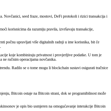
. Novčanici, seed fraze, mostovi, DeFi protokoli i rizici transakcija i
oći korisnicima da razumiju pravila, izvršavaju transakcije,
i počnu upravljati više digitalnih radnji u ime korisnika, bit će
.
acije koje kombiniraju privatnost i provjerljive podatke. U tom je
, a ne ručnim operacijama novčanika.
trendu. Radilo se o tome mogu li blockchain sustavi osigurati tračnice
jenju, Bitcoin ostaje na Bitcoin strani, dok se programibilnost može
oskinsonov je opis bio usmjeren na omogućavanje interakcije Bitcoin