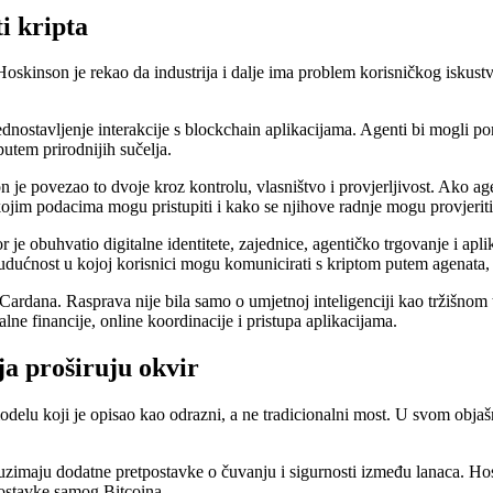
i kripta
oskinson je rekao da industrija i dalje ima problem korisničkog iskustva
ostavljenje interakcije s blockchain aplikacijama. Agenti bi mogli pom
utem prirodnijih sučelja.
e povezao to dvoje kroz kontrolu, vlasništvo i provjerljivost. Ako agent
, kojim podacima mogu pristupiti i kako se njihove radnje mogu provjeriti
e obuhvatio digitalne identitete, zajednice, agentičko trgovanje i aplik
 budućnost u kojoj korisnici mogu komunicirati s kriptom putem agenata
Cardana. Rasprava nije bila samo o umjetnoj inteligenciji kao tržišnom 
lne financije, online koordinacije i pristupa aplikacijama.
ja proširuju okvir
delu koji je opisao kao odrazni, a ne tradicionalni most. U svom objašn
euzimaju dodatne pretpostavke o čuvanju i sigurnosti između lanaca. H
ostavke samog Bitcoina.