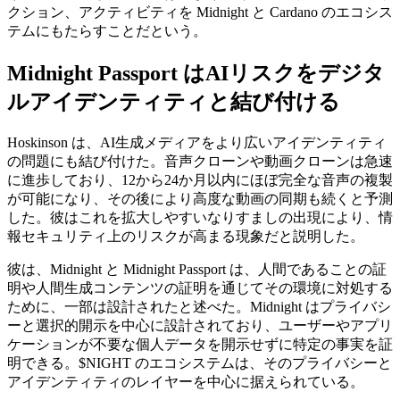
クション、アクティビティを Midnight と Cardano のエコシス
テムにもたらすことだという。
Midnight Passport はAIリスクをデジタ
ルアイデンティティと結び付ける
Hoskinson は、AI生成メディアをより広いアイデンティティ
の問題にも結び付けた。音声クローンや動画クローンは急速
に進歩しており、12から24か月以内にほぼ完全な音声の複製
が可能になり、その後により高度な動画の同期も続くと予測
した。彼はこれを拡大しやすいなりすましの出現により、情
報セキュリティ上のリスクが高まる現象だと説明した。
彼は、Midnight と Midnight Passport は、人間であることの証
明や人間生成コンテンツの証明を通じてその環境に対処する
ために、一部は設計されたと述べた。Midnight はプライバシ
ーと選択的開示を中心に設計されており、ユーザーやアプリ
ケーションが不要な個人データを開示せずに特定の事実を証
明できる。$NIGHT のエコシステムは、そのプライバシーと
アイデンティティのレイヤーを中心に据えられている。