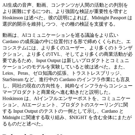
AI生成の音声、動画、コンテンツが人間の活動との判別を
より困難にするにつれ、より強固な検証が重要性を増すと
Hoskinson は述べた。彼の説明によれば、Midnight Passport は
選択的開示を維持しつつ、その種の検証を支援する。
動画は、AIコミュニケーションを巡る議論をより広い
Cardano の成長論の中に位置付ける形で締めくくられた。エ
コシステムには、より多くのユーザー、より多くのトランザ
クション、より多くのTVL、そしてより多くの商業活動が必
要であるため、Input Output は新しいプロダクトとコミュニ
ケーションのモデルを実験していると彼は述べた。また、
Leios、Peras、ゼロ知識の拡張、トラストレスブリッジ、
StarStream など、進行中の Cardano のインフラ作業にも言及
し、同社の現在の方向性を、純粋なインフラからコンシュー
マープロダクトと商業化へ進む動きだと説明した。
Hoskinson は、AIインフルエンサーポストを、コミュニケー
ション、AIエージェント、プロダクトのスケーリングに関
する Input Output のテストの一例として示し、Cardano と
Midnight に関連する取り組み、$NIGHT を含む全体にまたが
るものだと述べた。