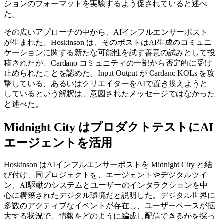
ションのフォーマットを実験するよう促されていると述べ
た。
その広いアプローチの中から、AIインフルエンサーポスト
が生まれた。Hoskinson は、そのポストはAI生成のコミュニ
ケーションに関する新たな可能性を試す善意の試みとして投
稿されたが、Cardano コミュニティの一部から否定的に受け
止められたことを認めた。Input Output が Cardano KOLs を攻
撃している、あるいはクリエイターをAIで置き換えようと
しているという解釈は、意図されたメッセージではなかった
と述べた。
Midnight City はプロダクトテストにAI
エージェントを活用
Hoskinson はAIインフルエンサーポストを Midnight City と結
び付け、同プロジェクトを、エージェントやデジタルツイ
ン、AI駆動のシステムとユーザーのインタラクションを中
心に構築されたデジタル環境だと説明した。デジタル世界に
多数のアクティブなイベントが存在し、ユーザーベースが拡
大する状況で、情報をどのように編成し配信できるかを探っ