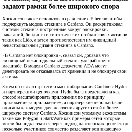
задают рамки более широкого спора
Хоскинсон также использовал сравнение с Ethereum чтобы
подчеркнуть модель стекинга в Cardano. Он раскритиковал
системы стекинга построенные вокруг блокировки,
наказаний, бондинга и синтетических стейкинговых активов
таких как Lido, а затем противопоставил им ликвидный
некастодиальный дизайн стекинга в Cardano.
«В Cardano нет блокировки», сказал он, добавив что
ликвидный некастодиальный стекинг уже работает в
масштабе. В модели Cardano держатели ADA могут
делегировать не отказываясь от хранения и не блокируя свои
активы.
Затем он связал стратегию масштабирования Cardano с Hydra
и партнерскими цепочками. Hydra была представлена как
способ масштабировать приложения по принципу
приложение за приложением, а партнерские цепочки были
описаны как модель для включения других сетей в более
широкую систему Cardano. Хоскинсон упомянул экосистемы
такие как Polygon и StarkWare как примеры сетей которые
могли бы подключаться через подход партнерских цепочек где
несколько участников совместно разделяют возникающую