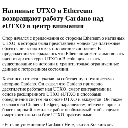
Нативные UTXO в Ethereum
возвращают работу Cardano над
eUTXO в центр внимания
Спор началcя с предложения со стороны Ethereum о нативных
UTXO, в котором была представлена модель где платежные
объекты не остаются как постоянное состояние. В
предложении утверждалось что Ethereum может заимствовать
идеи из архитектуры UTXO в Bitcoin, доказывать
существование из истории и хранить только ограниченные
данные о потраченном состоянии.
Хоскинсон ответил указав на собственную техническую
историю Cardano. Он сказал что Cardano примерно
десятилетие работает над UTXO, смарт контрактами на
основе расширенного UTXO eUTXO и способами
объединения систем на основе UTXO и аккаунтов. Он также
сослался на Chimeric Ledgers, параллелизм, reference inputs и
более широкий комплекс работ необходимый чтобы сделать
смарт контракты на базе UTXO практичными.
«Есть ли упоминание Cardano? Нет», сказал Хоскинсон,