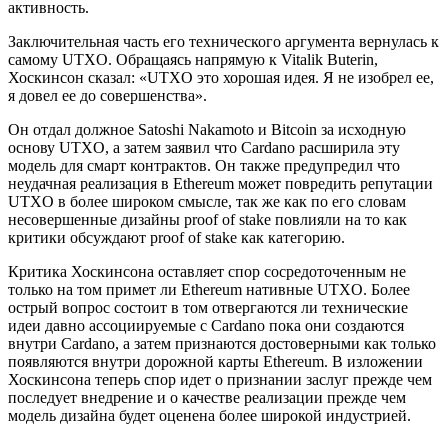
активность.
Заключительная часть его технического аргумента вернулась к
самому UTXO. Обращаясь напрямую к Vitalik Buterin,
Хоскинсон сказал: «UTXO это хорошая идея. Я не изобрел ее,
я довел ее до совершенства».
Он отдал должное Satoshi Nakamoto и Bitcoin за исходную
основу UTXO, а затем заявил что Cardano расширила эту
модель для смарт контрактов. Он также предупредил что
неудачная реализация в Ethereum может повредить репутации
UTXO в более широком смысле, так же как по его словам
несовершенные дизайны proof of stake повлияли на то как
критики обсуждают proof of stake как категорию.
Критика Хоскинсона оставляет спор сосредоточенным не
только на том примет ли Ethereum нативные UTXO. Более
острый вопрос состоит в том отвергаются ли технические
идеи давно ассоциируемые с Cardano пока они создаются
внутри Cardano, а затем признаются достоверными как только
появляются внутри дорожной карты Ethereum. В изложении
Хоскинсона теперь спор идет о признании заслуг прежде чем
последует внедрение и о качестве реализации прежде чем
модель дизайна будет оценена более широкой индустрией.