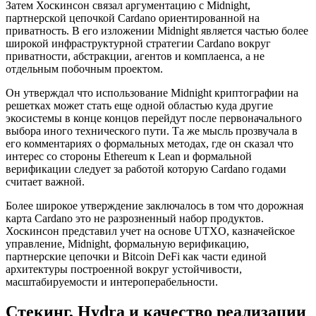
Затем Хоскинсон связал аргументацию с Midnight,
партнерской цепочкой Cardano ориентированной на
приватность. В его изложении Midnight является частью более
широкой инфраструктурной стратегии Cardano вокруг
приватности, абстракции, агентов и комплаенса, а не
отдельным побочным проектом.
Он утверждал что использование Midnight криптографии на
решетках может стать еще одной областью куда другие
экосистемы в конце концов перейдут после первоначального
выбора иного технического пути. Та же мысль прозвучала в
его комментариях о формальных методах, где он сказал что
интерес со стороны Ethereum к Lean и формальной
верификации следует за работой которую Cardano годами
считает важной.
Более широкое утверждение заключалось в том что дорожная
карта Cardano это не разрозненный набор продуктов.
Хоскинсон представил учет на основе UTXO, казначейское
управление, Midnight, формальную верификацию,
партнерские цепочки и Bitcoin DeFi как части единой
архитектуры построенной вокруг устойчивости,
масштабируемости и интероперабельности.
Стекинг, Hydra и качество реализации