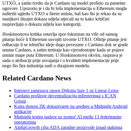
UTXO, a zatim tvrdio da je Cardano taj model proširio za pametne
ugovore. Upozorio je i da bi loša implementacija u Ethereum mogla
naštetiti ugledu UTXO u širem smislu, baš kao što je rekao da su
manjkavi dizajni dokaza udjela utjecali na to kako kritičari
raspravljaju o dokazu udjela kao kategoriji.
Hoskinsonova kritika ostavlja spor fokusiran na više od samog
pitanja hoće li Ethereum usvojiti izvorne UTXO. Oštrije pitanje jest
odbacuju li se tehničke ideje dugo povezane s Cardano dok se grade
unutar Cardano, a zatim tretiraju kao vjerodostojne kada se pojave
unutar mape puta Ethereum. U Hoskinsonovu okviru, rasprava je
sada o atribuciji prije usvajanja i o kvaliteti implementacije prije
nego što šira industrija sudi o dizajnom modelu.
Related Cardano News
Intersect zamrzava opseg Dijkstra faze 1 uz Linear Leios
Cardano proširuje decentralizaciju inženjeringa s ICAN
Group
Kuira donosi ZK dokazivanje na uređaju u Midnight Android
aplikacije
Midnight testira nadzor uz pomoć AI među 13 federiranim
operatorima
AlphaGrowth cilja ADA zaradne proizvode iznad stakinga