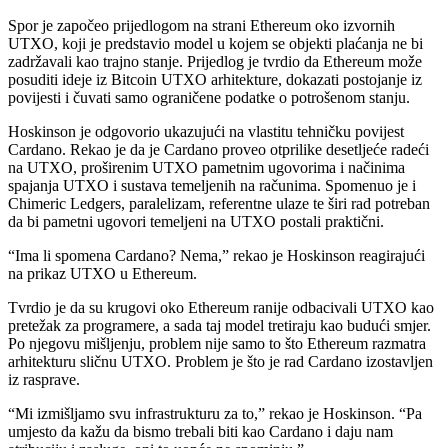
Spor je započeo prijedlogom na strani Ethereum oko izvornih
UTXO, koji je predstavio model u kojem se objekti plaćanja ne bi
zadržavali kao trajno stanje. Prijedlog je tvrdio da Ethereum može
posuditi ideje iz Bitcoin UTXO arhitekture, dokazati postojanje iz
povijesti i čuvati samo ograničene podatke o potrošenom stanju.
Hoskinson je odgovorio ukazujući na vlastitu tehničku povijest
Cardano. Rekao je da je Cardano proveo otprilike desetljeće radeći
na UTXO, proširenim UTXO pametnim ugovorima i načinima
spajanja UTXO i sustava temeljenih na računima. Spomenuo je i
Chimeric Ledgers, paralelizam, referentne ulaze te širi rad potreban
da bi pametni ugovori temeljeni na UTXO postali praktični.
“Ima li spomena Cardano? Nema,” rekao je Hoskinson reagirajući
na prikaz UTXO u Ethereum.
Tvrdio je da su krugovi oko Ethereum ranije odbacivali UTXO kao
pretežak za programere, a sada taj model tretiraju kao budući smjer.
Po njegovu mišljenju, problem nije samo to što Ethereum razmatra
arhitekturu sličnu UTXO. Problem je što je rad Cardano izostavljen
iz rasprave.
“Mi izmišljamo svu infrastrukturu za to,” rekao je Hoskinson. “Pa
umjesto da kažu da bismo trebali biti kao Cardano i daju nam