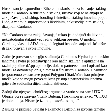
Hoskinson je usporedbu s Ethereum iskoristio i za isticanje staking
modela Cardano. Kritizirao je staking sustave koji se oslanjaju na
zaključavanje, slashing, bonding i sintetičku staking imovinu poput
Lido, a zatim ih suprotstavio s likvidnim, nekustodijalnim staking
dizajnom Cardano.
“Na Cardano nema zaključavanja,” rekao je, dodajući da likvidni,
nekustodijalni staking već radi u velikom opsegu. U modelu
Cardano, vlasnici ADA mogu delegirati bez odricanja od skrbništva
ili zaključavanja svoje imovine.
Zatim je povezao strategiju skaliranja Cardano s Hydra i partnerskim
lancima. Hydra je predstavljena kao način skaliranja aplikacija na
razini pojedine dApp aplikacije, dok su partnerski lanci opisani kao
model za dovođenje drugih mreža u širi sustav Cardano. Hoskinson
je spomenuo ekosustave poput Polygon i StarkWare kao primjere
mreža koje se mogu povezati kroz pristup s partnerskim lancima
gdje više sudionika dijeli nastalu aktivnost.
Zadnji dio njegova tehničkog argumenta vratio se na sam UTXO.
Obraćajući se izravno Vitalik Buterin, Hoskinson je rekao, “UTXO
je dobra ideja. Nisam je izumio, usavršio sam je.”
Zasluge je pripisao Satoshi Nakamoto i Bitcoin za izvorne temelje