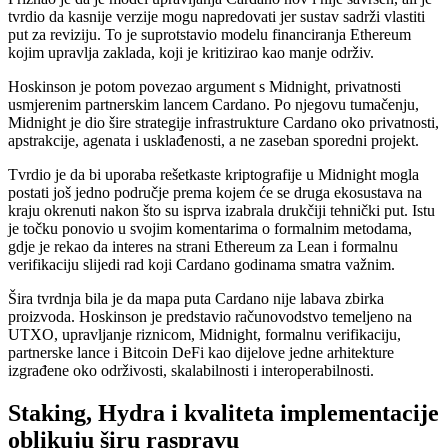
tvrdio da kasnije verzije mogu napredovati jer sustav sadrži vlastiti
put za reviziju. To je suprotstavio modelu financiranja Ethereum
kojim upravlja zaklada, koji je kritizirao kao manje održiv.
Hoskinson je potom povezao argument s Midnight, privatnosti
usmjerenim partnerskim lancem Cardano. Po njegovu tumačenju,
Midnight je dio šire strategije infrastrukture Cardano oko privatnosti,
apstrakcije, agenata i usklađenosti, a ne zaseban sporedni projekt.
Tvrdio je da bi uporaba rešetkaste kriptografije u Midnight mogla
postati još jedno područje prema kojem će se druga ekosustava na
kraju okrenuti nakon što su isprva izabrala drukčiji tehnički put. Istu
je točku ponovio u svojim komentarima o formalnim metodama,
gdje je rekao da interes na strani Ethereum za Lean i formalnu
verifikaciju slijedi rad koji Cardano godinama smatra važnim.
Šira tvrdnja bila je da mapa puta Cardano nije labava zbirka
proizvoda. Hoskinson je predstavio računovodstvo temeljeno na
UTXO, upravljanje riznicom, Midnight, formalnu verifikaciju,
partnerske lance i Bitcoin DeFi kao dijelove jedne arhitekture
izgrađene oko održivosti, skalabilnosti i interoperabilnosti.
Staking, Hydra i kvaliteta implementacije
oblikuju širu raspravu