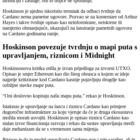
atribuciju i zasluge, oni to uopće ne spominju.”
Hoskinson je ujedno iskoristio trenutak da odbaci tvrdnje da
Cardano nema pametne ugovore. Pozvao se na komentare od Arthur
Hayes i takve tvrdnje opisao kao neinformirane, neiskrene ili
namjerno obmanjujuće, ukazujući na lansiranje pametnih ugovora
na Cardano godinama ranije.
Hoskinson povezuje tvrdnju o mapi puta s
upravljanjem, riznicom i Midnight
Hoskinsonova kritika otišla je izvan prijedloga za izvorni UTXO.
Opisao je smjer Ethereum kao dio šireg obrasca u kojem se ideje
najprije kritizirane kod Cardano kasnije pojavljuju drugdje kao
ozbiljne stavke mape puta.
“Oni doslovno kopiraju našu mapu puta,” rekao je Hoskinson.
Istaknuo je upravljanje na lancu i riznicu Cardano kao primjere
dugoročne infrastrukture za koju vjeruje da će je druga ekosustava
možda morati usvojiti. Hoskinson je opisao riznicu Cardano kao
stalan izvor financiranja razvoja i rekao da sustav upravljanja mreži
daje mehanizam da se s vremenom sama mijenja.
Priznao je da je model upravljanja Cardano nov i nije savršen, ali je