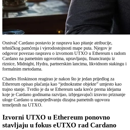
Osnivač Cardano postavio je raspravu kao pitanje atribucije,
tehničkog pamćenja i vjerodostojnosti mape puta. Njegov je
odgovor povezao raspravu o izvornom UTXO u Ethereum s radom
Cardano na pametnim ugovorima, upravljanju, financiranju iz
riznice, Midnight, Hydra, partnerskim lancima, likvidnom stakingu i
formalnim metodama.
Charles Hoskinson reagirao je nakon što je jedan prijedlog za
Ethereum opisao plaćanja kao “jednokratne objekte” umjesto kao
trajno stanje. Tvrdio je da se Ethereum sada kreće prema idejama
koje je Cardano godinama razvijao, izbjegavajući izravno priznanje
uloge Cardano u unaprjeđivanju dizajna pametnih ugovora
temeljenih na UTXO.
Izvorni UTXO u Ethereum ponovno
stavljaju u fokus eUTXO rad Cardano